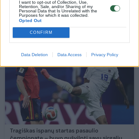
(Ne)gąsdinanti ispanų favoritų etiketė:
I want to opt-out of Collection, Use,
Retention, Sale, and/or Sharing of my
Belgija į ketvirtfinalį žengs su slaptu ginklu
Personal Data that Is Unrelated with the
Purposes for which it was collected.
Sportas
2026-07-10
Opted Out
CONFIRM
35
Data Deletion
Data Access
Privacy Policy
Tragiškas ispanų startas pasaulio
čempionate – buvo nušvilpti savų sirgalių