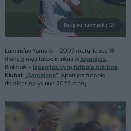
Daugiau nuotraukų (2)
Lamine'as Yamalis – 2007 metų liepos 13
dieną gimęs futbolininkas iš
Ispanijos
.
Rinktinė –
Ispanijos vyrų futbolo rinktinė
.
Klubai:
„
Barcelona
“. Ispanijos futbolo
rinktinės narys nuo 2023 metų.
1