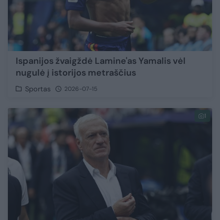
Ispanijos žvaigždė Lamine'as Yamalis vėl
nugulė į istorijos metraščius
Sportas
2026-07-15
1