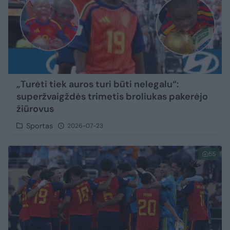
„Turėti tiek auros turi būti nelegalu“:
superžvaigždės trimetis broliukas pakerėjo
žiūrovus
Sportas
2026-07-23
55