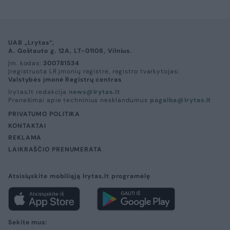
UAB „Lrytas“,
A. Goštauto g. 12A, LT-01108, Vilnius.
Įm. kodas:
300781534
Įregistruota LR įmonių registre, registro tvarkytojas:
Valstybės įmonė Registrų centras
lrytas.lt redakcija
news@lrytas.lt
Pranešimai apie techninius nesklandumus
pagalba@lrytas.lt
PRIVATUMO POLITIKA
KONTAKTAI
REKLAMA
LAIKRAŠČIO PRENUMERATA
Atsisiųskite mobiliąją lrytas.lt programėlę
Sekite mus: