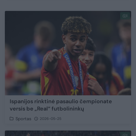
1
Ispanijos rinktinė pasaulio čempionate
versis be „Real“ futbolininkų
Sportas
2026-05-25
1