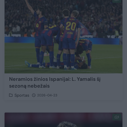
Neramios žinios Ispanijai: L. Yamalis šį
sezoną nebežais
Sportas
2026-04-23
1