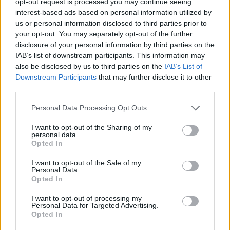
opt-out request is processed you may continue seeing
interest-based ads based on personal information utilized by
us or personal information disclosed to third parties prior to
1 įvartis per visą čempionatą: Rodri prabilo
your opt-out. You may separately opt-out of the further
apie L. Yamalį slegiantį nerimą
disclosure of your personal information by third parties on the
IAB’s list of downstream participants. This information may
Sportas
2026-07-14
also be disclosed by us to third parties on the
IAB’s List of
Downstream Participants
that may further disclose it to other
third parties.
22
Personal Data Processing Opt Outs
I want to opt-out of the Sharing of my
personal data.
Opted In
I want to opt-out of the Sale of my
Personal Data.
Opted In
I want to opt-out of processing my
Personal Data for Targeted Advertising.
Opted In