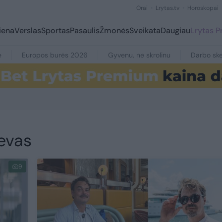
Orai
Lrytas.tv
Horoskopai
iena
Verslas
Sportas
Pasaulis
Žmonės
Sveikata
Daugiau
Lrytas 
e
Europos burės 2026
Gyvenu, ne skrolinu
Darbo ske
evas
9