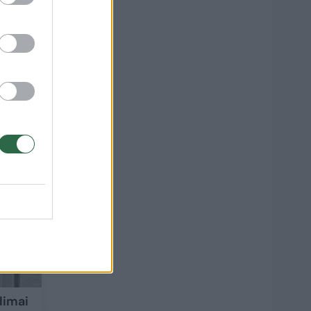
150
dimai