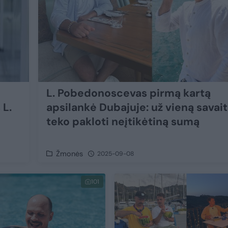
L. Pobedonoscevas pirmą kartą
 L.
apsilankė Dubajuje: už vieną savait
teko pakloti neįtikėtiną sumą
Žmonės
2025-09-08
101