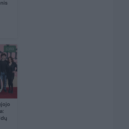
onis
113
ujojo
a:
idų