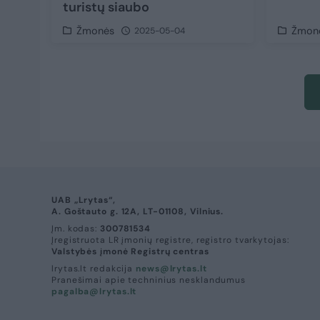
turistų siaubo
Žmonės
Žmon
2025-05-04
UAB „Lrytas“,
A. Goštauto g. 12A, LT-01108, Vilnius.
Įm. kodas:
300781534
Įregistruota LR įmonių registre, registro tvarkytojas:
Valstybės įmonė Registrų centras
lrytas.lt redakcija
news@lrytas.lt
Pranešimai apie techninius nesklandumus
pagalba@lrytas.lt