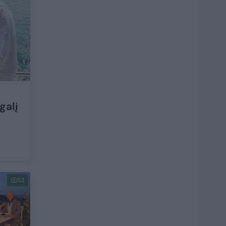
galį
53