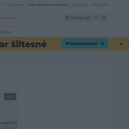
TV programa
Laikraščio prenumerata
Lrytas EN
Kontaktai
Premium
Prisijungti
lbimai
35