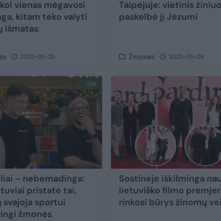
: kol vienas mėgavosi
Taipėjuje: vietinis žiniu
ga, kitam teko valyti
paskelbė jį Jėzumi
 išmatas
ės
Žmonės
2025-05-25
2025-05-08
9
liai – nebemadinga:
Sostinėje iškilminga na
etuviai pristatė tai,
lietuviško filmo premjer
 svajoja sportui
rinkosi būrys žinomų ve
ingi žmonės