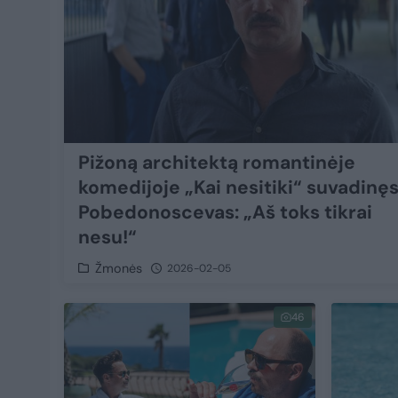
Pižoną architektą romantinėje
komedijoje „Kai nesitiki“ suvadinęs
Pobedonoscevas: „Aš toks tikrai
nesu!“
Žmonės
2026-02-05
46