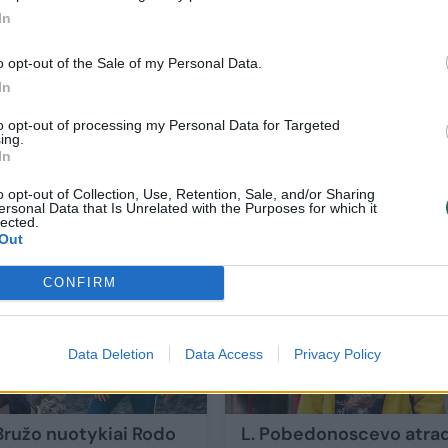
In
o opt-out of the Sale of my Personal Data.
In
o
L. Pobedonoscevo ir jo žmonos atostogų
to opt-out of processing my Personal Data for Targeted
metu – netikėtumas: teko įsikišti
ing.
pareigūnams
In
Žmonės
2025-07-09
o opt-out of Collection, Use, Retention, Sale, and/or Sharing
ersonal Data that Is Unrelated with the Purposes for which it
lected.
Out
35
CONFIRM
Data Deletion
Data Access
Privacy Policy
 Bružo nuotykiai Rodo
L. Pobedonoscevo atra