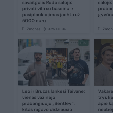
savaitgalis Rodo saloje:
saloje
privati vila su baseinu ir
praban
pasiplaukiojimas jachta už
gyvūnų
5000 eurų
Žmonės
Žmon
2025-06-04
77
Leo ir Bružas lankėsi Taivane:
Vakarė
vienas važinėjo
trys li
prabangiuoju „Bentley“,
apie ką
kitas ragavo didžiausio
neabej