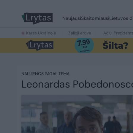
Naujausi
Skaitomiausi
Lietuvos d
Karas Ukrainoje
Žalioji erdvė
Ačiū, Prezident
NAUJIENOS PAGAL TEMĄ
Leonardas Pobedonosc