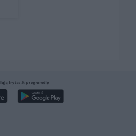
liąją lrytas.lt programėlę