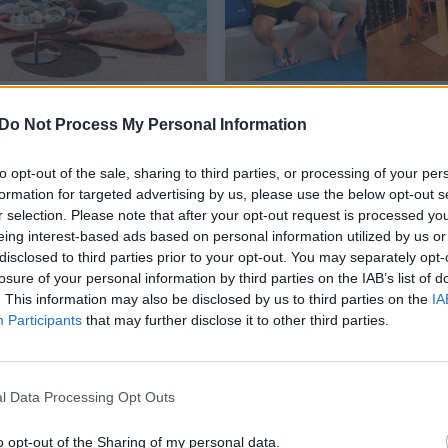
o savaitgalis
Leo ir Bružas – pirmąkar
ijoje už 2500 eurų: „Ne
Kalabrijoje: kas sėdo į
Do Not Process My Personal Information
mas, o pasaka!“
prabangų „Maserati“, o 
– į praktišką „Ford Fies
to opt-out of the sale, sharing to third parties, or processing of your per
formation for targeted advertising by us, please use the below opt-out s
ės
Žmonės
2025-08-21
2025-08-17
r selection. Please note that after your opt-out request is processed y
eing interest-based ads based on personal information utilized by us or
disclosed to third parties prior to your opt-out. You may separately opt-
44
losure of your personal information by third parties on the IAB’s list of
. This information may also be disclosed by us to third parties on the
IA
Participants
that may further disclose it to other third parties.
l Data Processing Opt Outs
o opt-out of the Sharing of my personal data.