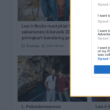
Opted 
I want t
Opted 
Leo ir Bružo nuotykiai tęsiasi Turkijoje: nu
I want 
vakarienės iš beveik 20 patiekalų iki
Advertis
pirmąkart bandomų pramogų
Opted 
Žmonės
2025-08-03
I want t
of my P
was col
Opted 
55
L. Pobedonoscevo
Leo ir