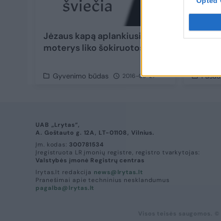
Opted 
Jėzaus kapą aplankiusios
Papiru
moterys liko šokiruotos
mini s
klasto
Gyvenimo būdas
Pasaul
2016-03-27
UAB „Lrytas“,
A. Goštauto g. 12A, LT-01108, Vilnius.
Įm. kodas:
300781534
Įregistruota LR įmonių registre, registro tvarkytojas:
Valstybės įmonė Registrų centras
lrytas.lt redakcija
news@lrytas.lt
Pranešimai apie techninius nesklandumus
pagalba@lrytas.lt
Visos teisės saugomos. ©