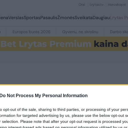
Orai
Lrytas.tv
Horoskopai
iena
Verslas
Sportas
Pasaulis
Žmonės
Sveikata
Daugiau
Lrytas 
e
Europos burės 2026
Gyvenu, ne skrolinu
Darbo ske
Do Not Process My Personal Information
to opt-out of the sale, sharing to third parties, or processing of your per
formation for targeted advertising by us, please use the below opt-out s
r selection. Please note that after your opt-out request is processed y
eing interest-based ads based on personal information utilized by us or