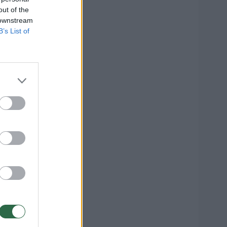
out of the
 downstream
B’s List of
“ –
1