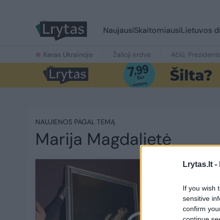
Naujausi
Skaitomiausi
Lietuvos d
Karas Ukrainoje
Žalioji erdvė
Ačiū, Prezident
NAUJIENOS PAGAL TEMĄ
Marija Magdalietė
Lrytas.lt -
If you wish 
sensitive in
confirm you
continue se