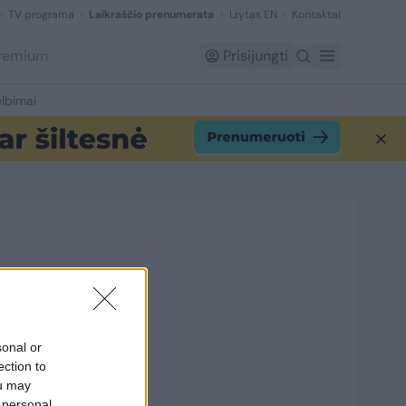
TV programa
Laikraščio prenumerata
Lrytas EN
Kontaktai
Premium
Prisijungti
lbimai
3
sonal or
ection to
ou may
 personal