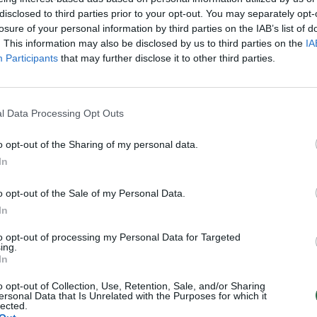
disclosed to third parties prior to your opt-out. You may separately opt-
losure of your personal information by third parties on the IAB’s list of
. This information may also be disclosed by us to third parties on the
IA
Participants
that may further disclose it to other third parties.
l Data Processing Opt Outs
Parodoje „Iš nusidėjėlių didžiausia
o opt-out of the Sharing of my personal data.
vienas paveikslas
s į
In
Kultūra
o opt-out of the Sale of my Personal Data.
2022-04-22
In
1
to opt-out of processing my Personal Data for Targeted
ing.
In
o opt-out of Collection, Use, Retention, Sale, and/or Sharing
ersonal Data that Is Unrelated with the Purposes for which it
lected.