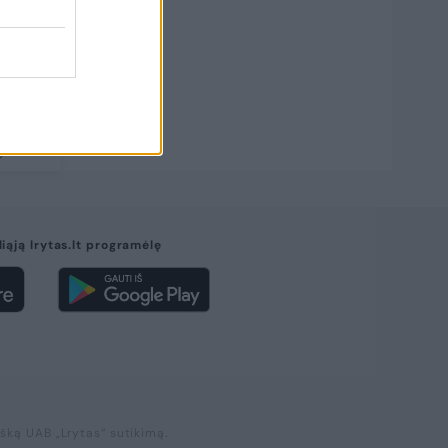
a,
9
liąją lrytas.lt programėlę
išką UAB „Lrytas“ sutikimą.