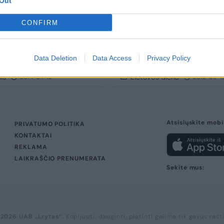
Out
CONFIRM
sas, kuriame Jėzus
Atrastas papirusas liudij
avo žmoną - ne
kad Jėzus buvo vedęs
Data Deletion
Data Access
Privacy Policy
tė
is
Lietuvos diena
2014-04-12
2012-09-1
Atsisiųskite mobi
PRIVATUMO POLITIKA
KONTAKTAI
REKLAMA
LAIKRAŠČIO PRENUMERATA
Sekite mus:
 2026 UAB „Lrytas“.
Kopijuoti, dauginti, platinti galima tik gavus rašt