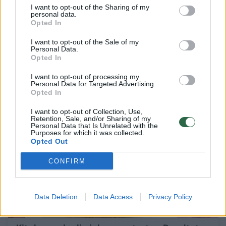
I want to opt-out of the Sharing of my
personal data.
Meduolių ir bananų tortas per 20 minučių:
Opted In
užteks ir namiškiams, ir draugams
I want to opt-out of the Sale of my
Maistas
2019-07-14
Personal Data.
Opted In
I want to opt-out of processing my
Personal Data for Targeted Advertising.
3
Opted In
I want to opt-out of Collection, Use,
Retention, Sale, and/or Sharing of my
Personal Data that Is Unrelated with the
Purposes for which it was collected.
Opted Out
CONFIRM
Data Deletion
Data Access
Privacy Policy