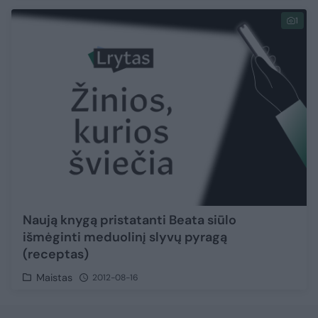
1
Naują knygą pristatanti Beata siūlo
išmėginti meduolinį slyvų pyragą
(receptas)
Maistas
2012-08-16