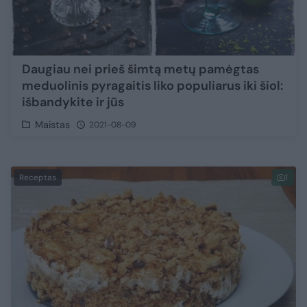
Daugiau nei prieš šimtą metų pamėgtas
meduolinis pyragaitis liko populiarus iki šiol:
išbandykite ir jūs
Maistas
2021-08-09
Receptas
1