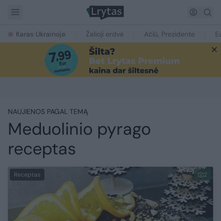
Karas Ukrainoje
Žalioji erdvė
Ačiū, Prezidente
E
NAUJIENOS PAGAL TEMĄ
Meduolinio pyrago
receptas
Receptas
2