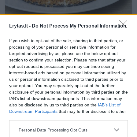
Lrytas.lt -
Do Not Process My Personal Information
Visų išgirtas bananų ir meduolių pyragas,
kurio nereikia kepti
If you wish to opt-out of the sale, sharing to third parties, or
Maistas
2019-09-04
processing of your personal or sensitive information for
targeted advertising by us, please use the below opt-out
section to confirm your selection. Please note that after your
Receptas
1
opt-out request is processed you may continue seeing
interest-based ads based on personal information utilized by
us or personal information disclosed to third parties prior to
your opt-out. You may separately opt-out of the further
disclosure of your personal information by third parties on the
IAB’s list of downstream participants. This information may
also be disclosed by us to third parties on the
IAB’s List of
Downstream Participants
that may further disclose it to other
third parties.
Personal Data Processing Opt Outs