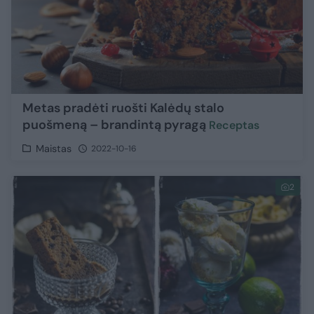
Metas pradėti ruošti Kalėdų stalo
puošmeną – brandintą pyragą
Receptas
Maistas
2022-10-16
2