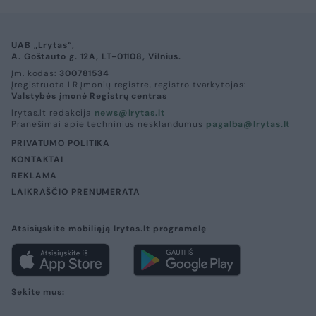
UAB „Lrytas“,
A. Goštauto g. 12A, LT-01108, Vilnius.
Įm. kodas:
300781534
Įregistruota LR įmonių registre, registro tvarkytojas:
Valstybės įmonė Registrų centras
lrytas.lt redakcija
news@lrytas.lt
Pranešimai apie techninius nesklandumus
pagalba@lrytas.lt
PRIVATUMO POLITIKA
KONTAKTAI
REKLAMA
LAIKRAŠČIO PRENUMERATA
Atsisiųskite mobiliąją lrytas.lt programėlę
Sekite mus: