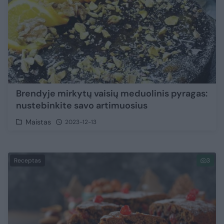
Brendyje mirkytų vaisių meduolinis pyragas:
nustebinkite savo artimuosius
Maistas
2023-12-13
Receptas
3