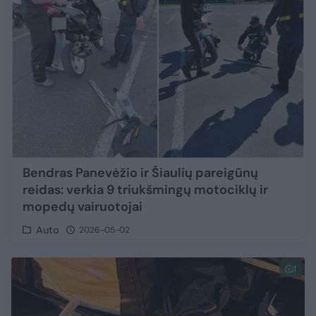
Bendras Panevėžio ir Šiaulių pareigūnų
reidas: verkia 9 triukšmingų motociklų ir
mopedų vairuotojai
Auto
2026-05-02
1