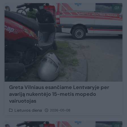
1
Greta Vilniaus esančiame Lentvaryje per
avariją nukentėjo 15-metis mopedo
vairuotojas
Lietuvos diena
2026-05-08
1