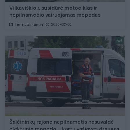
Vilkaviškio r. susidūrė motociklas ir
nepilnamečio vairuojamas mopedas
Lietuvos diena
2026-07-07
1
Šalčininkų rajone nepilnametis nesuvaldė
elektrinio mopedo – kartu važiavęs draugas