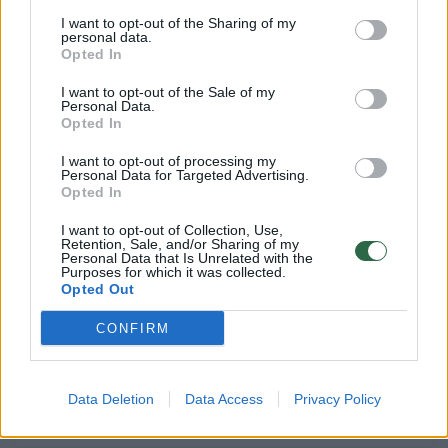
I want to opt-out of the Sharing of my
personal data.
Opted In
1
I want to opt-out of the Sale of my
Personal Data.
Opted In
I want to opt-out of processing my
Personal Data for Targeted Advertising.
Opted In
I want to opt-out of Collection, Use,
Retention, Sale, and/or Sharing of my
Personal Data that Is Unrelated with the
Purposes for which it was collected.
Opted Out
CONFIRM
Vilniuje – jaunų kelių erelių gaudynės:
vienas taranavo automobilius, kitas
pervažiavo pareigūnei koją
Data Deletion
Data Access
Privacy Policy
Lietuvos diena
2026-06-07