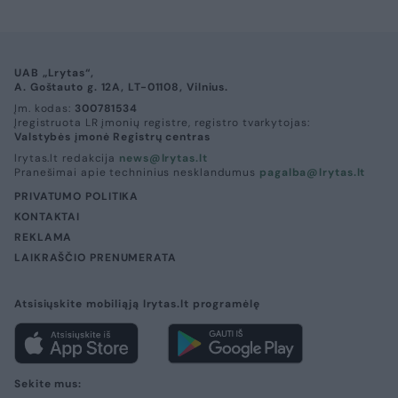
UAB „Lrytas“,
A. Goštauto g. 12A, LT-01108, Vilnius.
Įm. kodas:
300781534
Įregistruota LR įmonių registre, registro tvarkytojas:
Valstybės įmonė Registrų centras
lrytas.lt redakcija
news@lrytas.lt
Pranešimai apie techninius nesklandumus
pagalba@lrytas.lt
PRIVATUMO POLITIKA
KONTAKTAI
REKLAMA
LAIKRAŠČIO PRENUMERATA
Atsisiųskite mobiliąją lrytas.lt programėlę
Sekite mus: