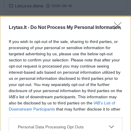
Lietuvos diena
2026-06-19
8
Lrytas.lt -
Do Not Process My Personal Information
If you wish to opt-out of the sale, sharing to third parties, or
processing of your personal or sensitive information for
targeted advertising by us, please use the below opt-out
section to confirm your selection. Please note that after your
opt-out request is processed you may continue seeing
interest-based ads based on personal information utilized by
us or personal information disclosed to third parties prior to
your opt-out. You may separately opt-out of the further
disclosure of your personal information by third parties on the
IAB’s list of downstream participants. This information may
also be disclosed by us to third parties on the
IAB’s List of
Pabandykite atpažinti, jei pavyks: Kauno
Downstream Participants
that may further disclose it to other
policija prašo pagalbos, bet ieškomų
third parties.
žmonių veidus uždengė
Personal Data Processing Opt Outs
Lietuvos diena
2026-06-17