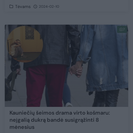
Tėvams
2024-02-10
7
Kauniečių šeimos drama virto košmaru:
neįgalią dukrą bandė susigrąžinti 8
mėnesius