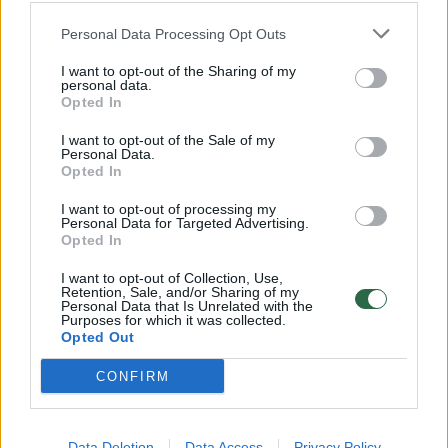
Sūnų su sunkia negalia auginančią mamą
sukrėtė jo ištarti žodžiai
Personal Data Processing Opt Outs
Gyvenimo būdas
2024-04-29
I want to opt-out of the Sharing of my
personal data.
Opted In
7
I want to opt-out of the Sale of my
Personal Data.
Opted In
I want to opt-out of processing my
Personal Data for Targeted Advertising.
Opted In
I want to opt-out of Collection, Use,
Retention, Sale, and/or Sharing of my
Personal Data that Is Unrelated with the
Purposes for which it was collected.
Opted Out
CONFIRM
Kaunietė su trimis vaikais, kurių vienas su
negalia, išgyveno košmarą: nebeturi kur
Data Deletion
Data Access
Privacy Policy