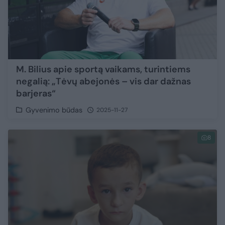
M. Bilius apie sportą vaikams, turintiems
negalią: „Tėvų abejonės – vis dar dažnas
barjeras“
Gyvenimo būdas
2025-11-27
8