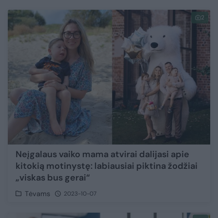
2
Neįgalaus vaiko mama atvirai dalijasi apie
kitokią motinystę: labiausiai piktina žodžiai
„viskas bus gerai“
Tėvams
2023-10-07