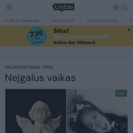
Karas Ukrainoje
Žalioji erdvė
Ačiū, Prezidente
E
NAUJIENOS PAGAL TEMĄ
Neįgalus vaikas
12