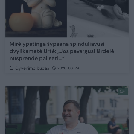
Mirė ypatinga šypsena spinduliavusi
dvylikametė Urtė: „Jos pavargusi širdelė
nusprendė pailsėti...“
Gyvenimo būdas
2026-06-24
2