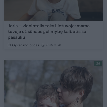
Joris – vienintelis toks Lietuvoje: mama
kovoja už sūnaus galimybę kalbėtis su
pasauliu
Gyvenimo būdas
2025-11-26
3