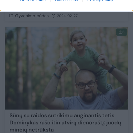
gyventi
Gyvenimo būdas
2024-02-27
6
Sūnų su raidos sutrikimu auginantis tėtis
Dominykas rašo itin atvirą dienoraštį: juodų
minčių netrūksta