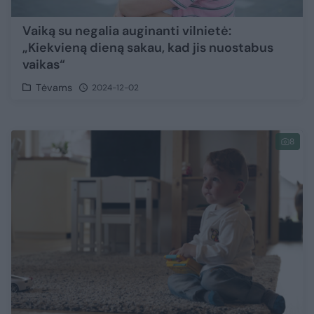
Vaiką su negalia auginanti vilnietė:
„Kiekvieną dieną sakau, kad jis nuostabus
vaikas“
Tėvams
2024-12-02
8