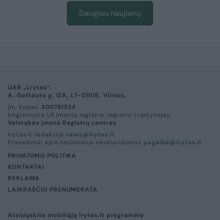
Daugiau naujienų
UAB „Lrytas“,
A. Goštauto g. 12A, LT-01108, Vilnius.
Įm. kodas:
300781534
Įregistruota LR įmonių registre, registro tvarkytojas:
Valstybės įmonė Registrų centras
lrytas.lt redakcija
news@lrytas.lt
Pranešimai apie techninius nesklandumus
pagalba@lrytas.lt
PRIVATUMO POLITIKA
KONTAKTAI
REKLAMA
LAIKRAŠČIO PRENUMERATA
Atsisiųskite mobiliąją lrytas.lt programėlę