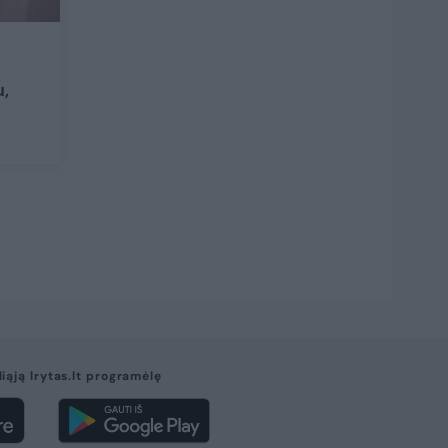
u,
liąją lrytas.lt programėlę