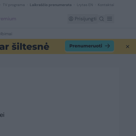
TV programa
Laikraščio prenumerata
Lrytas EN
Kontaktai
Premium
Prisijungti
lbimai
ei