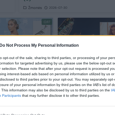
Žmonės
2026-07-30
87
Do Not Process My Personal Information
to opt-out of the sale, sharing to third parties, or processing of your per
formation for targeted advertising by us, please use the below opt-out s
r selection. Please note that after your opt-out request is processed y
je žvilgsniai krypo į
23-ejų „TikTok“ žvaigžd
eing interest-based ads based on personal information utilized by us or
 Gudo rankinę: jos
Dubajuje gresia mirties
disclosed to third parties prior to your opt-out. You may separately opt-
ali nustebinti
bausmė: motina kreipės
losure of your personal information by third parties on the IAB’s list of
širdį veriančiu prašymu
. This information may also be disclosed by us to third parties on the
IA
Participants
that may further disclose it to other third parties.
ės
Žmonės
2026-07-04
2026-06-30
3