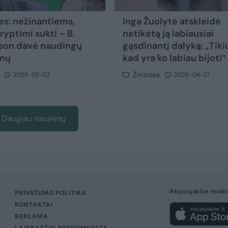
ies: nežinantiems,
Inga Žuolytė atskleidė
ryptimi sukti – B.
netikėtą ją labiausiai
son davė naudingų
gąsdinantį dalyką: „Tiki
imų
kad yra ko labiau bijoti“
Žmonės
2026-05-02
2026-04-27
Daugiau naujienų
Atsisiųskite mobi
PRIVATUMO POLITIKA
KONTAKTAI
REKLAMA