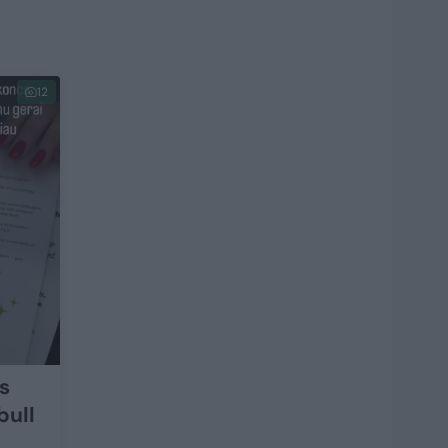
12
s
bull