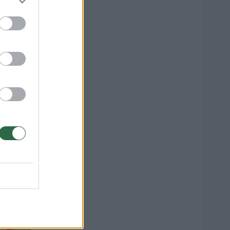
uvos
as“