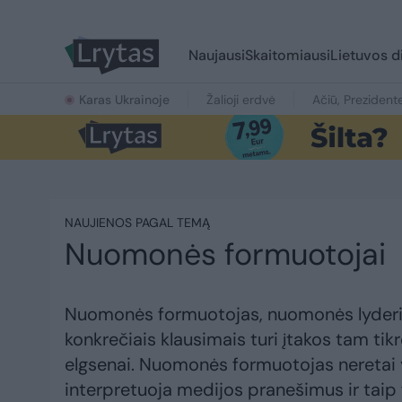
Naujausi
Skaitomiausi
Lietuvos d
Karas Ukrainoje
Žalioji erdvė
Ačiū, Prezident
NAUJIENOS PAGAL TEMĄ
Nuomonės formuotojai
Nuomonės formuotojas, nuomonės lyderis.
konkrečiais klausimais turi įtakos tam t
elgsenai. Nuomonės formuotojas neretai y
interpretuoja medijos pranešimus ir taip