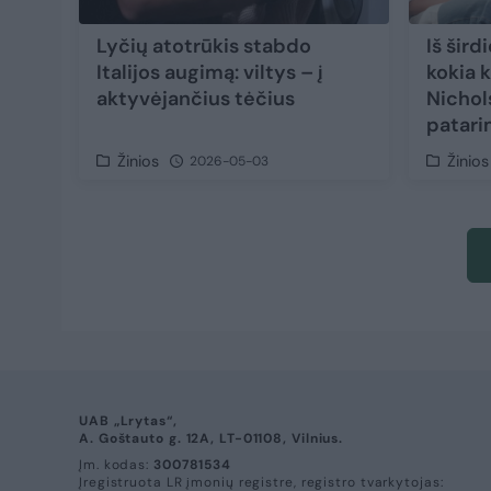
Lyčių atotrūkis stabdo
Iš šird
Italijos augimą: viltys – į
kokia k
aktyvėjančius tėčius
Nichol
patar
Žinios
Žinios
2026-05-03
UAB „Lrytas“,
A. Goštauto g. 12A, LT-01108, Vilnius.
Įm. kodas:
300781534
Įregistruota LR įmonių registre, registro tvarkytojas: