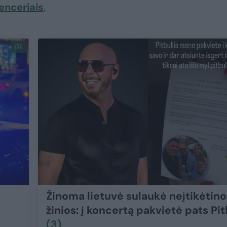
uenceriais
.
1
Žinoma lietuvė sulaukė neįtikėtino
žinios: į koncertą pakvietė pats Pit
(3)