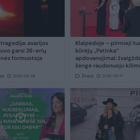
tragedija: avarijos
Klaipėdoje – pirmieji tu
uvo garsi 26-erių
kūrėjų „Patinka“
nės formuotoja
apdovanojimai: žvaigžd
žengė raudonuoju kilim
ės
Žinios
2026-05-28
2026-05-17