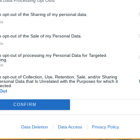
l Data Processing Opt Outs
o opt-out of the Sharing of my personal data.
In
o opt-out of the Sale of my Personal Data.
In
to opt-out of processing my Personal Data for Targeted
ing.
In
o opt-out of Collection, Use, Retention, Sale, and/or Sharing
ersonal Data that Is Unrelated with the Purposes for which it
lected.
Apie opią problemą prakalbusi garsi Liet
Out
nuomonės formuotoja neapsikentė: „Cirk
CONFIRM
Žmonės
2026-06-03
4
Data Deletion
Data Access
Privacy Policy