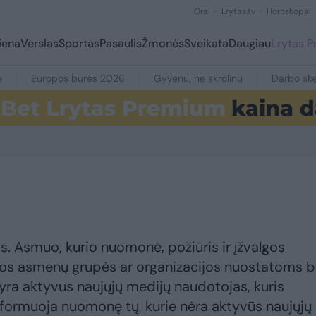
Orai
Lrytas.tv
Horoskopai
iena
Verslas
Sportas
Pasaulis
Žmonės
Sveikata
Daugiau
Lrytas 
e
Europos burės 2026
Gyvenu, ne skrolinu
Darbo ske
 Asmuo, kurio nuomonė, požiūris ir įžvalgos
ikros asmenų grupės ar organizacijos nuostatoms b
ra aktyvus naujųjų medijų naudotojas, kuris
 formuoja nuomonę tų, kurie nėra aktyvūs naujųjų