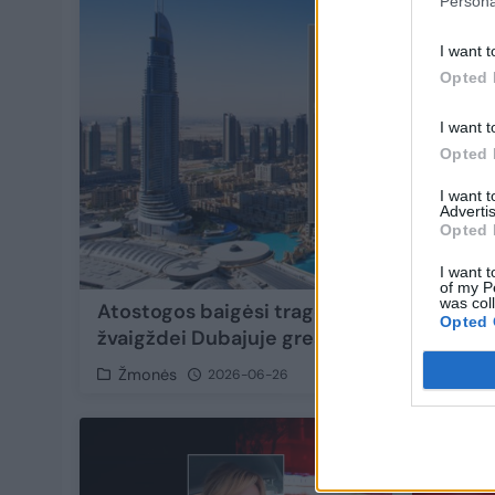
Persona
I want t
Opted 
I want t
Opted 
I want 
Advertis
Opted 
I want t
of my P
was col
Atostogos baigėsi tragedija: „TikTok“
Opted 
žvaigždei Dubajuje gresia mirties bausmė
Žmonės
2026-06-26
4