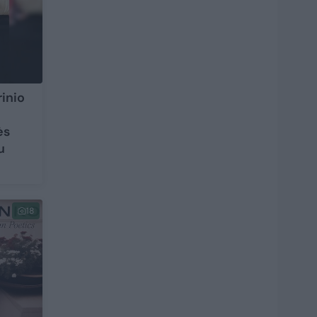
rinio
ės
u
18