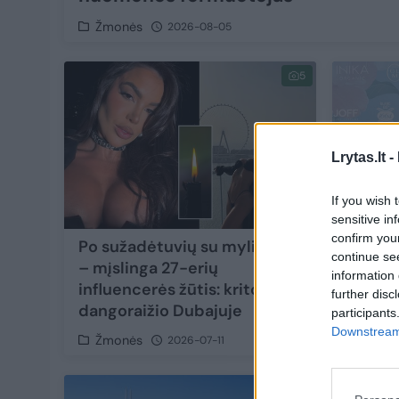
Žmonės
2026-08-05
5
Lrytas.lt -
If you wish 
sensitive in
confirm you
Po sužadėtuvių su mylimąja
Renginy
continue se
– mįslinga 27-erių
Vaidos
information 
influencerės žūtis: krito iš
kaina g
further disc
dangoraižio Dubajuje
participants
Downstream 
Žmonės
Žmon
2026-07-11