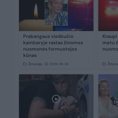
Prabangaus viešbučio
Kraupi 
kambaryje rastas žinomos
metu ž
nuomonės formuotojos
nuomo
kūnas
Žmonės
Žmon
2026-06-03