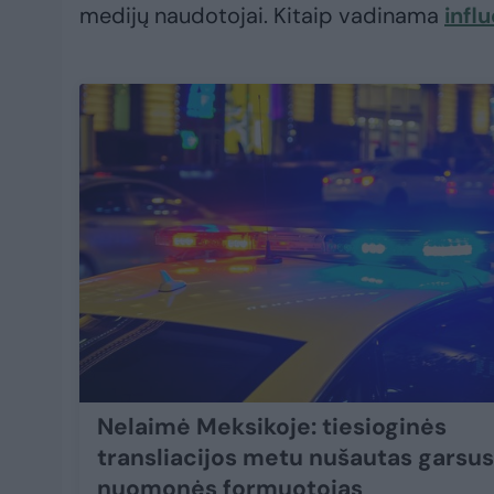
medijų naudotojai. Kitaip vadinama
infl
Nelaimė Meksikoje: tiesioginės
transliacijos metu nušautas garsus
nuomonės formuotojas