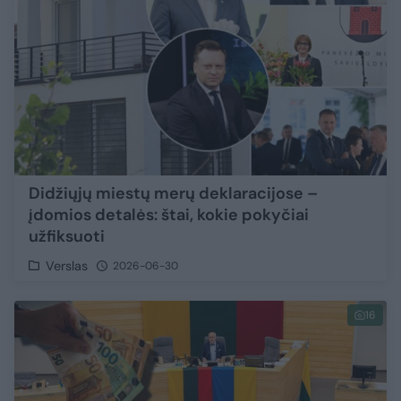
Didžiųjų miestų merų deklaracijose –
įdomios detalės: štai, kokie pokyčiai
užfiksuoti
Verslas
2026-06-30
16