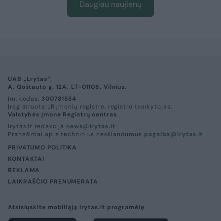
Daugiau naujienų
UAB „Lrytas“,
A. Goštauto g. 12A, LT-01108, Vilnius.
Įm. kodas:
300781534
Įregistruota LR įmonių registre, registro tvarkytojas:
Valstybės įmonė Registrų centras
lrytas.lt redakcija
news@lrytas.lt
Pranešimai apie techninius nesklandumus
pagalba@lrytas.lt
PRIVATUMO POLITIKA
KONTAKTAI
REKLAMA
LAIKRAŠČIO PRENUMERATA
Atsisiųskite mobiliąją lrytas.lt programėlę