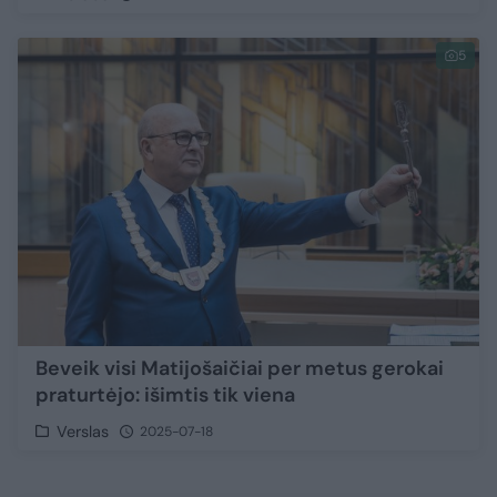
5
Beveik visi Matijošaičiai per metus gerokai
praturtėjo: išimtis tik viena
Verslas
2025-07-18