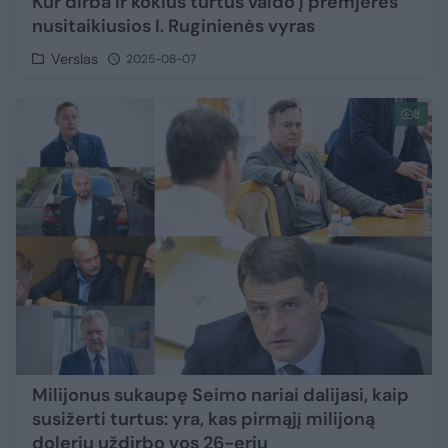
Kur dirba ir kokius turtus valdo į premjeres
nusitaikiusios I. Ruginienės vyras
Verslas
2025-08-07
8
Milijonus sukaupę Seimo nariai dalijasi, kaip
susižerti turtus: yra, kas pirmąjį milijoną
dolerių uždirbo vos 26-erių