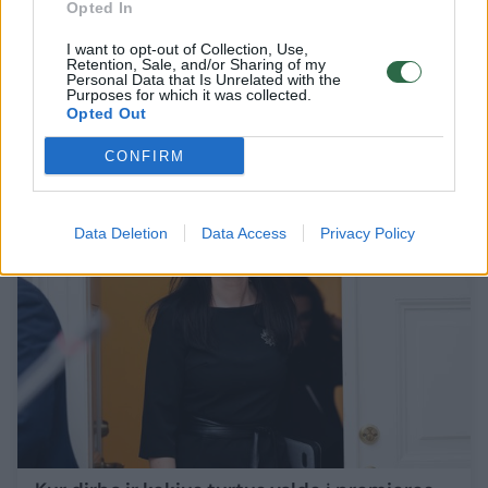
Opted In
VMI tikslina datą dėl pajamų deklaravimo:
I want to opt-out of Collection, Use,
viskas, ką reikia žinoti
Retention, Sale, and/or Sharing of my
Personal Data that Is Unrelated with the
Purposes for which it was collected.
Verslas
2026-02-13
Opted Out
CONFIRM
7
Data Deletion
Data Access
Privacy Policy