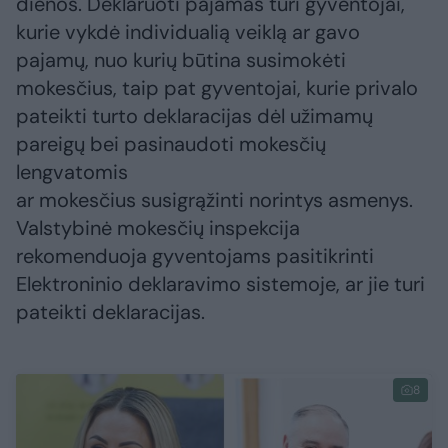
dienos. Deklaruoti pajamas turi gyventojai,
kurie vykdė individualią veiklą ar gavo
pajamų, nuo kurių būtina susimokėti
mokesčius, taip pat gyventojai, kurie privalo
pateikti turto deklaracijas dėl užimamų
pareigų bei pasinaudoti mokesčių
lengvatomis
ar mokesčius susigrąžinti norintys asmenys.
Valstybinė mokesčių inspekcija
rekomenduoja gyventojams pasitikrinti
Elektroninio deklaravimo sistemoje, ar jie turi
pateikti deklaracijas.
8