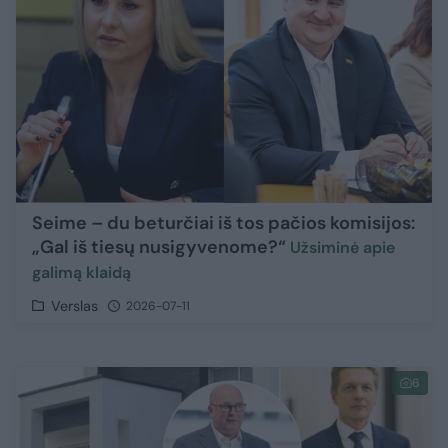
Seime – du beturčiai iš tos pačios komisijos:
„Gal iš tiesų nusigyvenome?“
Užsiminė apie
galimą klaidą
Verslas
2026-07-11
6