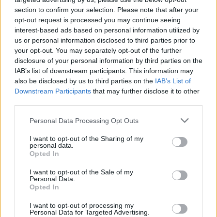
section to confirm your selection. Please note that after your
opt-out request is processed you may continue seeing
interest-based ads based on personal information utilized by
us or personal information disclosed to third parties prior to
VMI viešina karščiausias deklaracijas: tarp
your opt-out. You may separately opt-out of the further
šalies vadovų – aiškus lyderis
disclosure of your personal information by third parties on the
Verslas
IAB’s list of downstream participants. This information may
2026-06-30
also be disclosed by us to third parties on the
IAB’s List of
Downstream Participants
that may further disclose it to other
7
third parties.
Personal Data Processing Opt Outs
I want to opt-out of the Sharing of my
personal data.
Opted In
I want to opt-out of the Sale of my
Personal Data.
Opted In
I want to opt-out of processing my
Personal Data for Targeted Advertising.