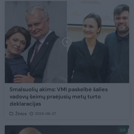
Smalsuolių akims: VMI paskelbė šalies
vadovų šeimų praėjusių metų turto
deklaracijas
Žinios
2024-06-27
5