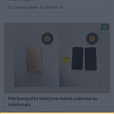
Lietuvos diena
2026-03-30
1
Marijampolės kalėjime rastas paketas su
telefonais
Lietuvos diena
2026-03-03