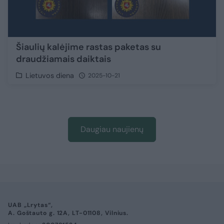
Šiaulių kalėjime rastas paketas su
draudžiamais daiktais
Lietuvos diena
2025-10-21
Daugiau naujienų
UAB „Lrytas“,
A. Goštauto g. 12A, LT-01108, Vilnius.