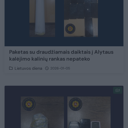
Paketas su draudžiamais daiktais į Alytaus
kalėjimo kalinių rankas nepateko
Lietuvos diena
2026-01-05
1