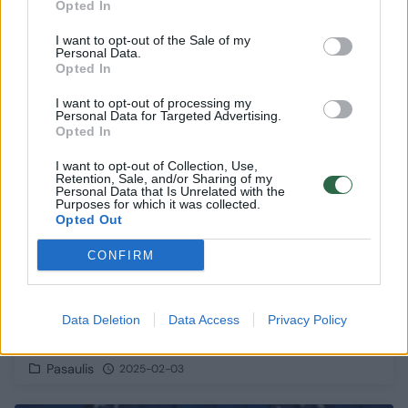
Opted In
6
I want to opt-out of the Sale of my
Personal Data.
Opted In
I want to opt-out of processing my
Personal Data for Targeted Advertising.
Opted In
I want to opt-out of Collection, Use,
Retention, Sale, and/or Sharing of my
Personal Data that Is Unrelated with the
Purposes for which it was collected.
Opted Out
CONFIRM
Ekonomikų laužymas gali būti tik pirmasis D.
Trumpo žingsnis: iš ekspertės – rimti
Data Deletion
Data Access
Privacy Policy
perspėjimai dėl Amerikos ekspansijos
Pasaulis
2025-02-03