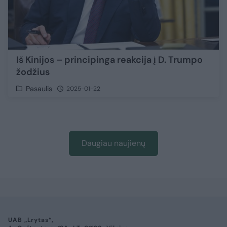
Iš Kinijos – principinga reakcija į D. Trumpo
žodžius
Pasaulis
2025-01-22
Daugiau naujienų
UAB „Lrytas“,