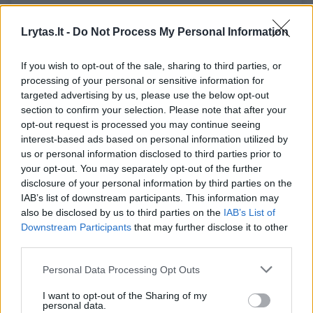
Pasaulis
2025-02-07
Lrytas.lt -
Do Not Process My Personal Information
1
If you wish to opt-out of the sale, sharing to third parties, or
processing of your personal or sensitive information for
targeted advertising by us, please use the below opt-out
section to confirm your selection. Please note that after your
opt-out request is processed you may continue seeing
interest-based ads based on personal information utilized by
us or personal information disclosed to third parties prior to
your opt-out. You may separately opt-out of the further
disclosure of your personal information by third parties on the
IAB’s list of downstream participants. This information may
also be disclosed by us to third parties on the
IAB’s List of
Downstream Participants
that may further disclose it to other
third parties.
Valstybės departamentas: JAV vyriausybės
laivai Panamos kanalu plauks nemokamai
Personal Data Processing Opt Outs
Pasaulis
2025-02-06
I want to opt-out of the Sharing of my
personal data.