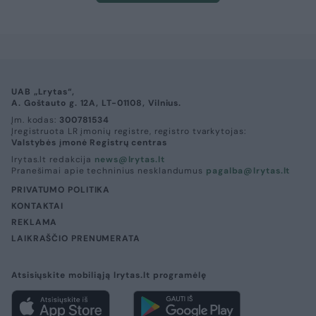
UAB „Lrytas“,
A. Goštauto g. 12A, LT-01108, Vilnius.
Įm. kodas:
300781534
Įregistruota LR įmonių registre, registro tvarkytojas:
Valstybės įmonė Registrų centras
lrytas.lt redakcija
news@lrytas.lt
Pranešimai apie techninius nesklandumus
pagalba@lrytas.lt
PRIVATUMO POLITIKA
KONTAKTAI
REKLAMA
LAIKRAŠČIO PRENUMERATA
Atsisiųskite mobiliąją lrytas.lt programėlę