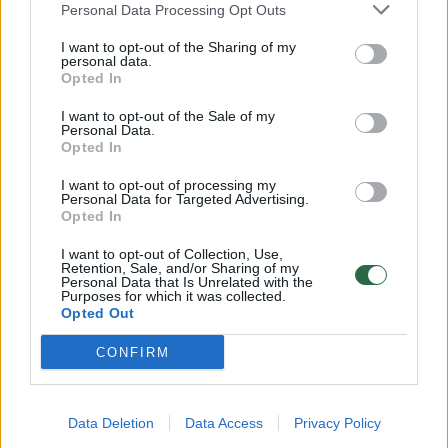
pasakojimai apie J. Gaigalaitę: prabilo
Personal Data Processing Opt Outs
treneris
I want to opt-out of the Sharing of my
Žmonės
personal data.
2026-05-08
Opted In
I want to opt-out of the Sale of my
Personal Data.
12
Opted In
I want to opt-out of processing my
Personal Data for Targeted Advertising.
Opted In
I want to opt-out of Collection, Use,
Retention, Sale, and/or Sharing of my
Personal Data that Is Unrelated with the
Purposes for which it was collected.
Opted Out
CONFIRM
Po M. Sadausko nužudymo – teismo
Data Deletion
Data Access
Privacy Policy
sprendimas dėl skyrybų ir turto