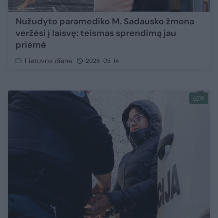
Nužudyto paramediko M. Sadausko žmona
veržėsi į laisvę: teismas sprendimą jau
priėmė
Lietuvos diena
2026-05-14
15