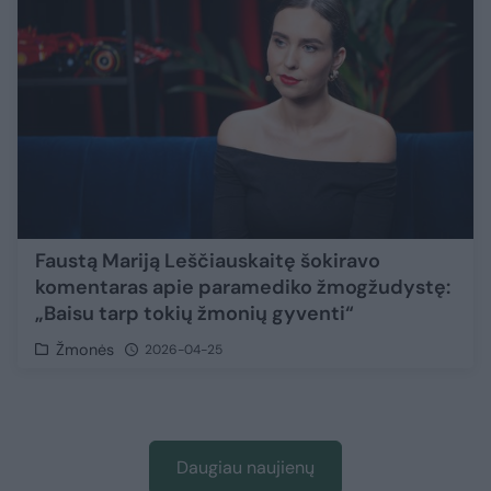
Faustą Mariją Leščiauskaitę šokiravo
komentaras apie paramediko žmogžudystę:
„Baisu tarp tokių žmonių gyventi“
Žmonės
2026-04-25
Daugiau naujienų