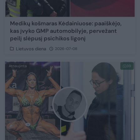
Medikų košmaras Kėdainiuose: paaiškėjo,
kas įvyko GMP automobilyje, pervežant
peilį slėpusį psichikos ligonį
Lietuvos diena
2026-07-08
Atnaujinta
39