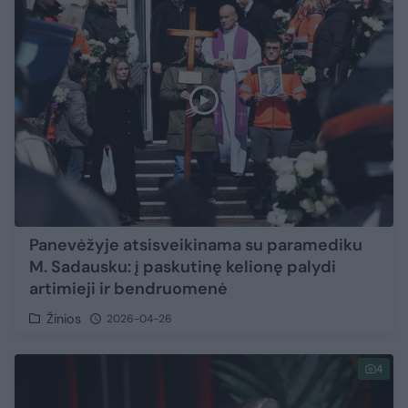
Panevėžyje atsisveikinama su paramediku
M. Sadausku: į paskutinę kelionę palydi
artimieji ir bendruomenė
Žinios
2026-04-26
4