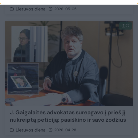
Lietuvos diena
2026-05-05
27
J. Gaigalaitės advokatas sureagavo į prieš jį
nukreiptą peticiją: paaiškino ir savo žodžius
Lietuvos diena
2026-04-28