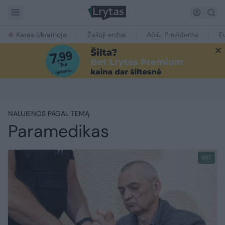
Karas Ukrainoje
Žalioji erdvė
Ačiū, Prezidente
E
NAUJIENOS PAGAL TEMĄ
Paramedikas
7