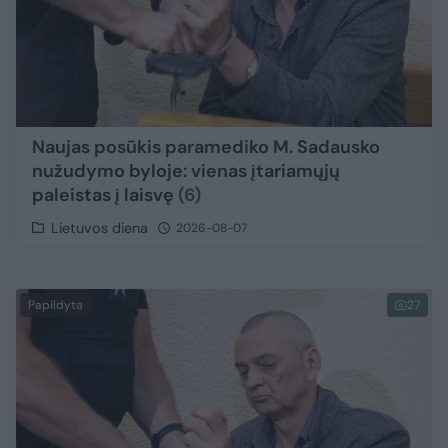
Naujas posūkis paramediko M. Sadausko
nužudymo byloje: vienas įtariamųjų
paleistas į laisvę
(6)
Lietuvos diena
2026-08-07
Papildyta
27