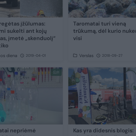
regėtas įžūlumas:
Taromatai turi vieną
mi sukelti ant kojų
trūkumą, dėl kurio nuke
as, įmetė „skenduolį“
visi
tiko
vos diena
Verslas
2019-04-01
2018-09-27
11
tai nepriėmė
Kas yra didesnis blogis: