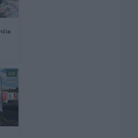
nčia
9