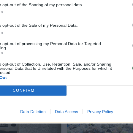
o opt-out of the Sharing of my personal data.
In
o opt-out of the Sale of my Personal Data.
In
to opt-out of processing my Personal Data for Targeted
ing.
In
o opt-out of Collection, Use, Retention, Sale, and/or Sharing
Miestelio gyventojai turistus lepina ner
ersonal Data that Is Unrelated with the Purposes for which it
vaizdu: sukūrė plastikinį sodą
lected.
Out
Žinios
2019-09-25
CONFIRM
3
Data Deletion
Data Access
Privacy Policy