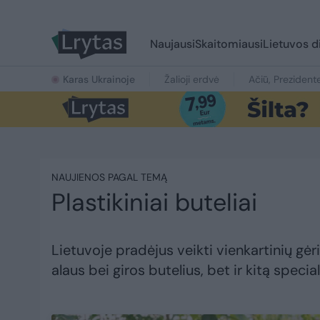
Naujausi
Skaitomiausi
Lietuvos d
Karas Ukrainoje
Žalioji erdvė
Ačiū, Prezident
NAUJIENOS PAGAL TEMĄ
Plastikiniai buteliai
Lietuvoje pradėjus veikti vienkartinių gėr
alaus bei giros butelius, bet ir kitą specia