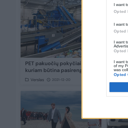
I want t
Opted 
I want t
Opted 
I want 
Advertis
Opted 
I want t
PET pakuočių pokyčiai – ateities iššūkis,
of my P
kuriam būtina pasirengti jau dabar
was col
Opted 
Verslas
2021-12-20
9