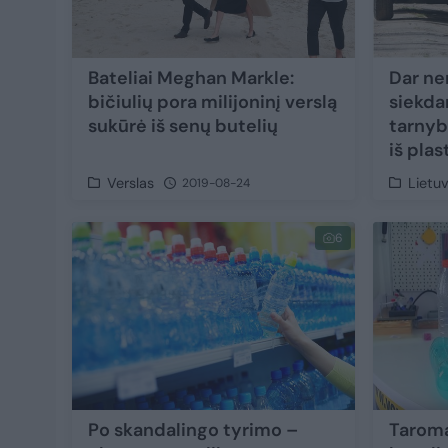
Bateliai Meghan Markle:
Dar ne
bičiulių pora milijoninį verslą
siekda
sukūrė iš senų butelių
tarnyb
iš plas
Verslas
Lietu
2019-08-24
6
Po skandalingo tyrimo –
Taroma