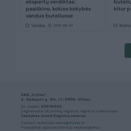
ekspertų verdiktas:
buteli
paaiškino, kokios kokybės
kitur 
vanduo buteliuose
Verslas
Būsta
2018-08-24
UAB „Lrytas“,
A. Goštauto g. 12A, LT-01108, Vilnius.
Įm. kodas:
300781534
Įregistruota LR įmonių registre, registro tvarkytojas:
Valstybės įmonė Registrų centras
lrytas.lt redakcija
news@lrytas.lt
Pranešimai apie techninius nesklandumus