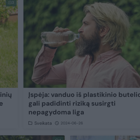
3
inių
Įspėja: vanduo iš plastikinio buteli
že
gali padidinti riziką susirgti
nepagydoma liga
Sveikata
2024-06-26