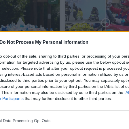
4
Do Not Process My Personal Information
ro vandens butelis
Peru surengtos aplinkai
to opt-out of the sale, sharing to third parties, or processing of your per
0 metų ir šiandien:
draugiškų automobilių
formation for targeted advertising by us, please use the below opt-out s
r selection. Please note that after your opt-out request is processed y
ės investicijos
lenktynės: transporto
eing interest-based ads based on personal information utilized by us or
snei pakuotei
priemonėms naudojo
disclosed to third parties prior to your opt-out. You may separately opt-
perdirbtas medžiagas
losure of your personal information by third parties on the IAB’s list of
. This information may also be disclosed by us to third parties on the
IA
a
Žinios
2023-01-11
2022-05-25
Participants
that may further disclose it to other third parties.
4
l Data Processing Opt Outs