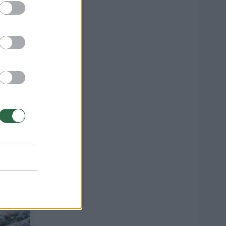
egėtu
15