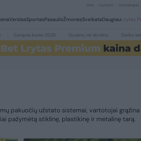
Orai
Lrytas.tv
Horoskopai
iena
Verslas
Sportas
Pasaulis
Žmonės
Sveikata
Daugiau
Lrytas 
e
Europos burės 2026
Gyvenu, ne skrolinu
Darbo ske
imų pakuočių užstato sistemai, vartotojai grąžina 
liai pažymėtą stiklinę, plastikinę ir metalinę tarą.