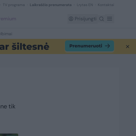
TV programa
Laikraščio prenumerata
Lrytas EN
Kontaktai
Premium
Prisijungti
lbimai
ne tik