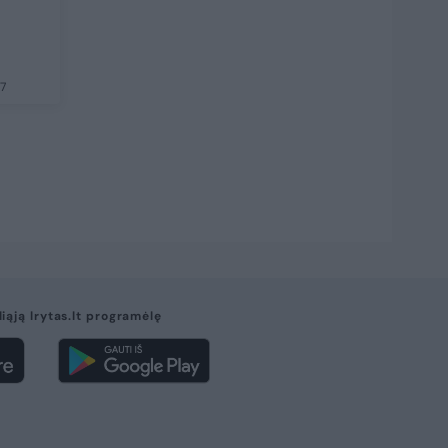
7
liąją lrytas.lt programėlę