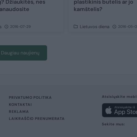
ų? Džiaukitės, nes
plastikinis butelis ar jo
panaudosite
kamštelis?
s
Lietuvos diena
2016-07-29
2016-05-0
Daugiau naujienų
Atsisiųskite mobi
PRIVATUMO POLITIKA
KONTAKTAI
REKLAMA
LAIKRAŠČIO PRENUMERATA
Sekite mus: