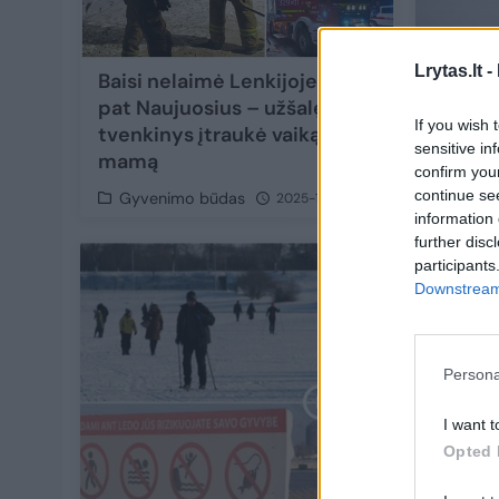
Lrytas.lt -
Baisi nelaimė Lenkijoje prieš
Ką būt
pat Naujuosius – užšalęs
žvejot
If you wish 
tvenkinys įtraukė vaiką ir jo
išvengt
sensitive in
mamą
ir bau
confirm you
continue se
Gyvenimo būdas
Gamt
2025-12-31
information 
further disc
participants
Downstream 
Persona
I want t
Opted 