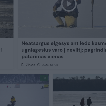
Neatsargus elgesys ant ledo kasm
i
ugniagesius varo į neviltį: pagrindi
patarimas vienas
Žinios
2026-01-05
3