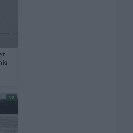
et
nis
3