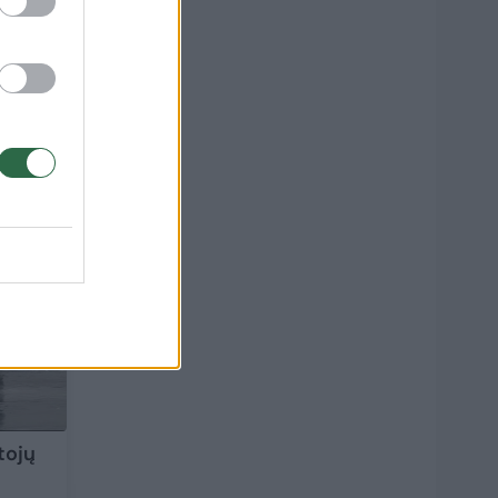
 ant
tojų