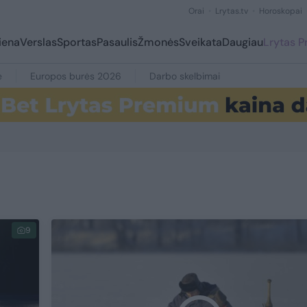
Orai
Lrytas.tv
Horoskopai
iena
Verslas
Sportas
Pasaulis
Žmonės
Sveikata
Daugiau
Lrytas 
e
Europos burės 2026
Darbo skelbimai
9