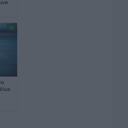
buvo
1
vo
čius