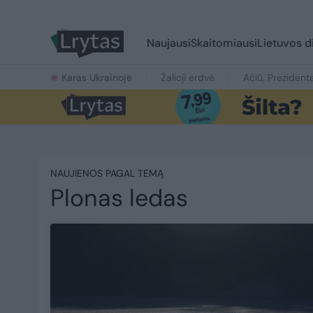
Naujausi
Skaitomiausi
Lietuvos d
Karas Ukrainoje
Žalioji erdvė
Ačiū, Prezident
NAUJIENOS PAGAL TEMĄ
Plonas ledas