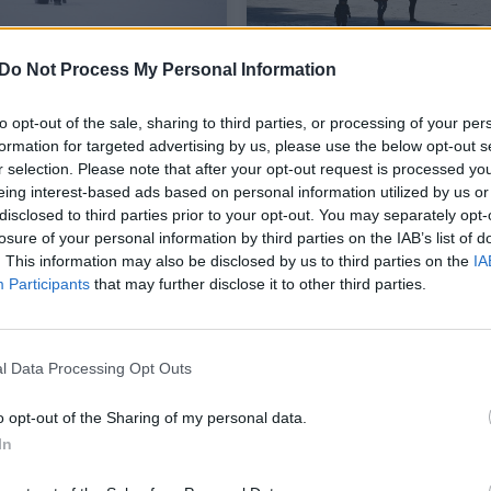
Do Not Process My Personal Information
ina žinoti susiruošus
Specialistai primena:
i ant ledo: padės
pavasarinis vandens tel
to opt-out of the sale, sharing to third parties, or processing of your per
i ne tik nelaimės, bet
ledas ypač pavojingas
formation for targeted advertising by us, please use the below opt-out s
dos
r selection. Please note that after your opt-out request is processed y
eing interest-based ads based on personal information utilized by us or
a
Gamta
2022-12-04
2022-02-28
disclosed to third parties prior to your opt-out. You may separately opt-
losure of your personal information by third parties on the IAB’s list of
. This information may also be disclosed by us to third parties on the
IA
Participants
that may further disclose it to other third parties.
l Data Processing Opt Outs
o opt-out of the Sharing of my personal data.
In