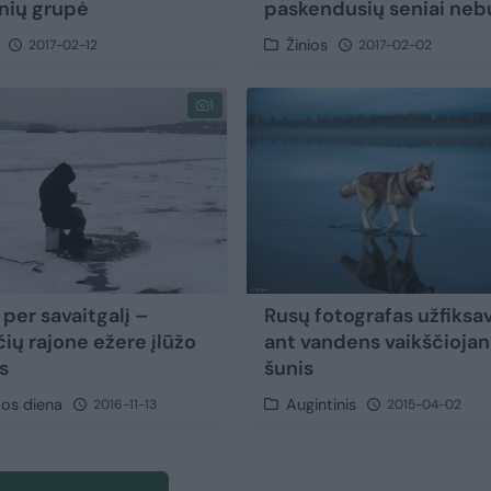
nių grupė
paskendusių seniai ne
Žinios
2017-02-12
2017-02-02
1
per savaitgalį –
Rusų fotografas užfiksa
ių rajone ežere įlūžo
ant vandens vaikščiojan
s
šunis
vos diena
Augintinis
2016-11-13
2015-04-02