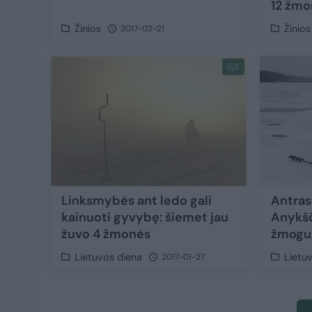
12 žmo
Žinios
Žinios
2017-02-21
1
Linksmybės ant ledo gali
Antras 
kainuoti gyvybę: šiemet jau
Anykšč
žuvo 4 žmonės
žmogu
Lietuvos diena
Lietu
2017-01-27