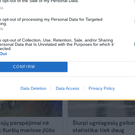
o opt-out of the Sale of my Personal Data.
In
to opt-out of processing my Personal Data for Targeted
Po garsaus trenerio V. Rimkaus tragedijos
no
ing.
In
ledo – gėla ir nežinia
anija
Dukros vis dar negali
atsisveikinti su tėvu – Neris jo kūno neatidavė
o opt-out of Collection, Use, Retention, Sale, and/or Sharing
ersonal Data that Is Unrelated with the Purposes for which it
Lietuvos diena
lected.
2021-03-14
Out
CONFIRM
Data Deletion
Data Access
Privacy Policy
ojų perspėjimai nė
Šiurpi ugniagesių gelbė
: Kuršių mariose įlūžo
statistika: tiek daug