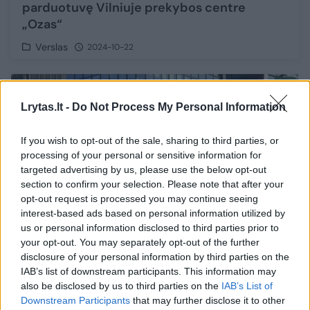
parduotuvę Vilniuje prekybos centre
„Ozas“
Verslas
2024-10-22
1
Lrytas.lt -
Do Not Process My Personal Information
If you wish to opt-out of the sale, sharing to third parties, or
processing of your personal or sensitive information for
targeted advertising by us, please use the below opt-out
section to confirm your selection. Please note that after your
opt-out request is processed you may continue seeing
interest-based ads based on personal information utilized by
us or personal information disclosed to third parties prior to
your opt-out. You may separately opt-out of the further
disclosure of your personal information by third parties on the
IAB’s list of downstream participants. This information may
„Swedbank“ informuoja klientus apie
also be disclosed by us to third parties on the
IAB’s List of
reikšmingus pokyčius: susipažinkite, kad
Downstream Participants
that may further disclose it to other