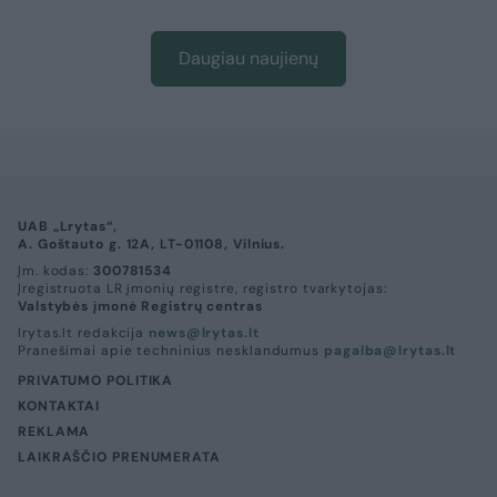
Daugiau naujienų
UAB „Lrytas“,
A. Goštauto g. 12A, LT-01108, Vilnius.
Įm. kodas:
300781534
Įregistruota LR įmonių registre, registro tvarkytojas:
Valstybės įmonė Registrų centras
lrytas.lt redakcija
news@lrytas.lt
Pranešimai apie techninius nesklandumus
pagalba@lrytas.lt
PRIVATUMO POLITIKA
KONTAKTAI
REKLAMA
LAIKRAŠČIO PRENUMERATA