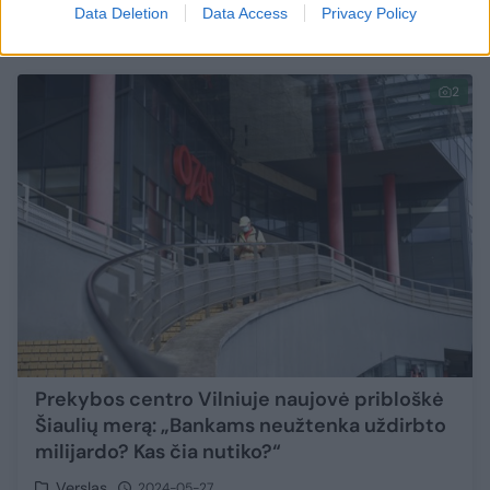
Data Deletion
Data Access
Privacy Policy
Verslas
2024-08-19
2
Prekybos centro Vilniuje naujovė pribloškė
Šiaulių merą: „Bankams neužtenka uždirbto
milijardo? Kas čia nutiko?“
Verslas
2024-05-27