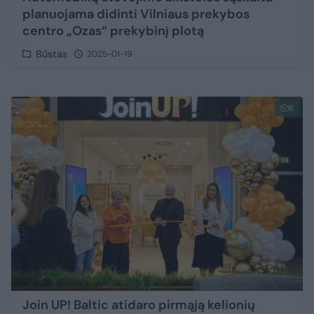
planuojama didinti Vilniaus prekybos
centro „Ozas“ prekybinį plotą
Būstas
2025-01-19
6
Join UP! Baltic atidaro pirmąją kelionių