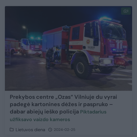
1
Prekybos centre „Ozas“ Vilniuje du vyrai
padegė kartonines dėžes ir paspruko –
dabar abiejų ieško policija
Piktadarius
užfiksavo vaizdo kameros
Lietuvos diena
2024-02-25