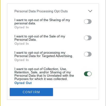
vėliau netektų nustebti
third parties.
Verslas
2024-10-02
Personal Data Processing Opt Outs
I want to opt-out of the Sharing of my
personal data.
1
Opted In
I want to opt-out of the Sale of my
Personal Data.
Opted In
I want to opt-out of processing my
Personal Data for Targeted Advertising.
Opted In
I want to opt-out of Collection, Use,
Retention, Sale, and/or Sharing of my
Personal Data that Is Unrelated with the
Purposes for which it was collected.
Opted Out
CONFIRM
Sostinėje esančiame prekybos centre duris
atvers naujas sporto klubas: lankytojų lauks
visą parą