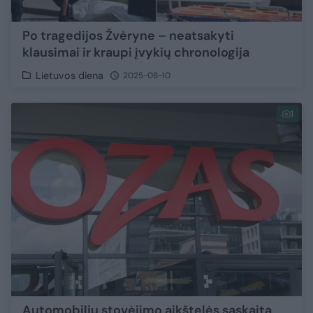
Po tragedijos Žvėryne – neatsakyti
klausimai ir kraupi įvykių chronologija
Lietuvos diena
2025-08-10
1
Automobilių stovėjimo aikštelės sąskaita