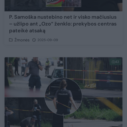
P. Samoška nustebino net ir visko mačiusius
– užlipo ant „Ozo“ ženklo: prekybos centras
pateikė atsaką
Žmonės
2025-09-09
43