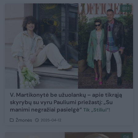
13
V. Martikonytė be užuolankų – apie tikrąją
skyrybų su vyru Pauliumi priežastį: „Su
manimi negražiai pasielgė“
Tik „Stiliui“!
Žmonės
2025-04-12
6