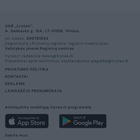
UAB „Lrytas“,
A. Goštauto g. 12A, LT-01108, Vilnius.
Įm. kodas:
300781534
Įregistruota LR įmonių registre, registro tvarkytojas:
Valstybės įmonė Registrų centras
lrytas.lt redakcija
news@lrytas.lt
Pranešimai apie techninius nesklandumus
pagalba@lrytas.lt
PRIVATUMO POLITIKA
KONTAKTAI
REKLAMA
LAIKRAŠČIO PRENUMERATA
Atsisiųskite mobiliąją lrytas.lt programėlę
Sekite mus: