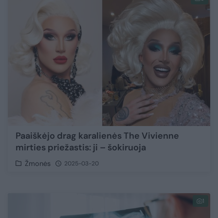
Paaiškėjo drag karalienės The Vivienne
mirties priežastis: ji – šokiruoja
Žmonės
2025-03-20
1