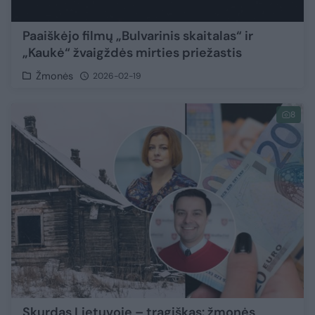
Paaiškėjo filmų „Bulvarinis skaitalas“ ir
„Kaukė“ žvaigždės mirties priežastis
Žmonės
2026-02-19
8
Skurdas Lietuvoje – tragiškas: žmonės