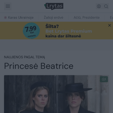
Karas Ukrainoje
Žalioji erdvė
Ačiū, Prezidente
E
NAUJIENOS PAGAL TEMĄ
Princesė Beatrice
1