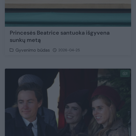
Princesės Beatrice santuoka išgyvena
sunkų metą
Gyvenimo būdas
2026-04-25
1