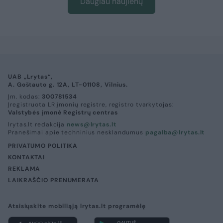
Daugiau naujienų
UAB „Lrytas“,
A. Goštauto g. 12A, LT-01108, Vilnius.
Įm. kodas:
300781534
Įregistruota LR įmonių registre, registro tvarkytojas:
Valstybės įmonė Registrų centras
lrytas.lt redakcija
news@lrytas.lt
Pranešimai apie techninius nesklandumus
pagalba@lrytas.lt
PRIVATUMO POLITIKA
KONTAKTAI
REKLAMA
LAIKRAŠČIO PRENUMERATA
Atsisiųskite mobiliąją lrytas.lt programėlę