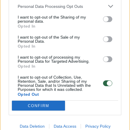
netikėtas pirmasis jo dukros princesės
Personal Data Processing Opt Outs
Beatrice žingsnis
I want to opt-out of the Sharing of my
Žmonės
2025-11-23
personal data.
Opted In
I want to opt-out of the Sale of my
14
Personal Data.
Opted In
I want to opt-out of processing my
Personal Data for Targeted Advertising.
Opted In
I want to opt-out of Collection, Use,
Retention, Sale, and/or Sharing of my
Personal Data that Is Unrelated with the
Purposes for which it was collected.
Opted Out
CONFIRM
Žvaigždžių savaitėje – kūdikio susilaukusi
Data Deletion
Data Access
Privacy Policy
princesė Beatrice ir M. Jaggerio mylimosios