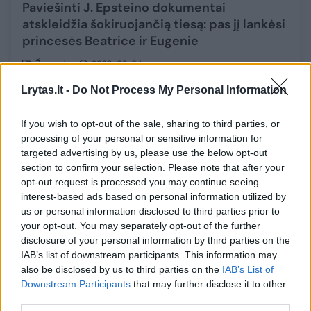
Paviešinti J. Epsteino dokumentai
atskleidžia šokiruojančią tiesą: pas jį lankėsi
princesės Beatrice ir Eugenie
Žmonės
2026-02-04
Lrytas.lt -
Do Not Process My Personal Information
8
If you wish to opt-out of the sale, sharing to third parties, or
processing of your personal or sensitive information for
targeted advertising by us, please use the below opt-out
section to confirm your selection. Please note that after your
opt-out request is processed you may continue seeing
interest-based ads based on personal information utilized by
us or personal information disclosed to third parties prior to
your opt-out. You may separately opt-out of the further
disclosure of your personal information by third parties on the
IAB’s list of downstream participants. This information may
also be disclosed by us to third parties on the
IAB’s List of
Downstream Participants
that may further disclose it to other
Iš princo Andrew atėmus visus titulus –
third parties.