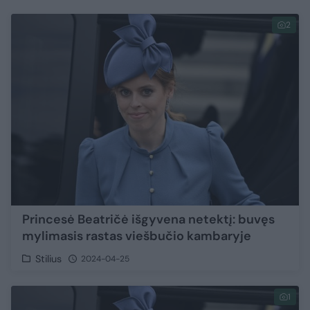
2
Princesė Beatričė išgyvena netektį: buvęs
mylimasis rastas viešbučio kambaryje
Stilius
2024-04-25
1