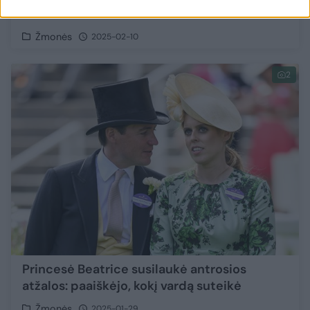
M. Faithfull mirtis
Žmonės
2025-02-10
2
Princesė Beatrice susilaukė antrosios
atžalos: paaiškėjo, kokį vardą suteikė
Žmonės
2025-01-29