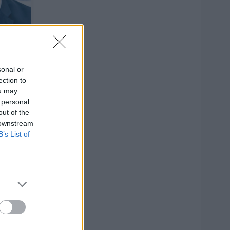
s
ltą
ija
sonal or
ection to
ou may
 personal
out of the
51
 downstream
B’s List of