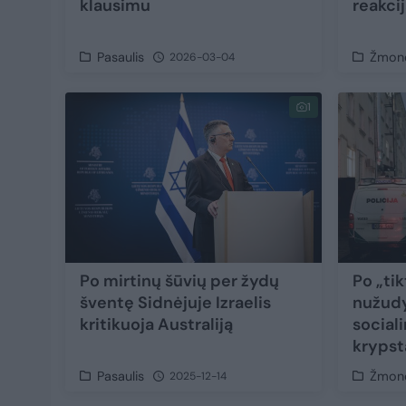
klausimu
reakci
Pasaulis
Žmon
2026-03-04
1
Po mirtinų šūvių per žydų
Po „ti
šventę Sidnėjuje Izraelis
nužud
kritikuoja Australiją
social
krypsta
Pasaulis
Žmon
2025-12-14