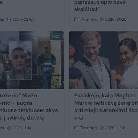
ja
panašaus apie save
skaičiusi“
ės
Žmonės
2026-02-07
2026-01-20
25
ktokerio“ Niežo
Paaiškėjo, kaip Meghan
ymo – audra
Markle netikėtą žinią p
iniuose tinkluose: akys
artimieji: patenkinti lik
 į svarbią detalę
visi
ės
Žmonės
2025-11-14
2025-11-08