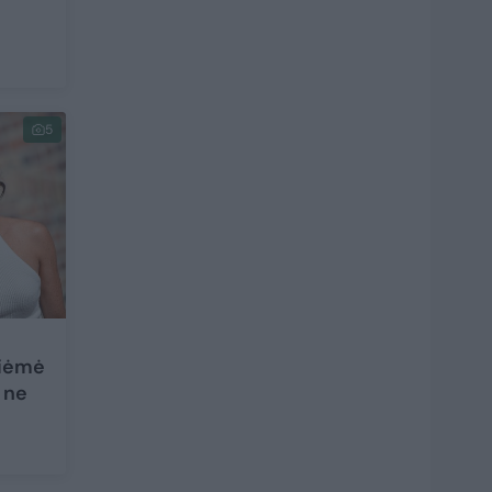
5
riėmė
o ne