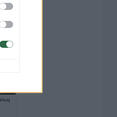
21
ėlusį