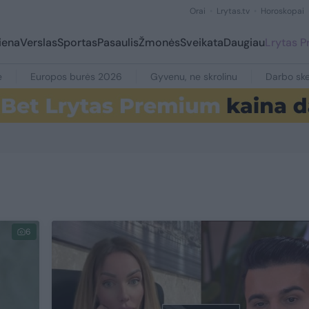
Orai
Lrytas.tv
Horoskopai
iena
Verslas
Sportas
Pasaulis
Žmonės
Sveikata
Daugiau
Lrytas 
e
Europos burės 2026
Gyvenu, ne skrolinu
Darbo ske
6