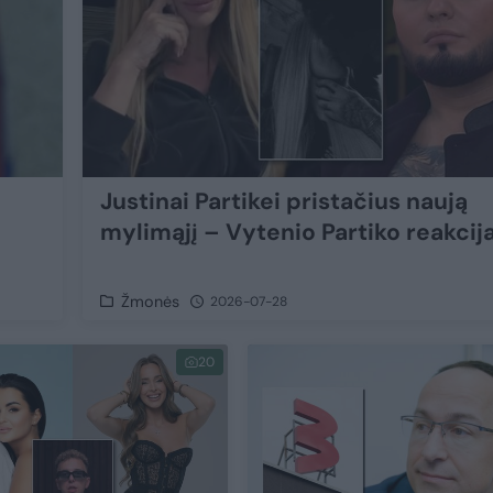
Justinai Partikei pristačius naują
mylimąjį – Vytenio Partiko reakcij
Žmonės
2026-07-28
20