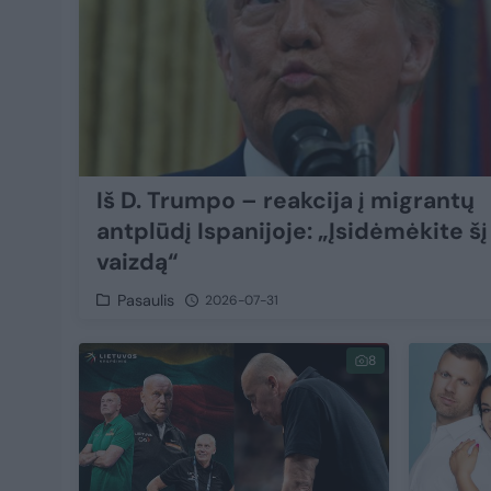
Iš D. Trumpo – reakcija į migrantų
antplūdį Ispanijoje: „Įsidėmėkite šį
vaizdą“
Pasaulis
2026-07-31
8