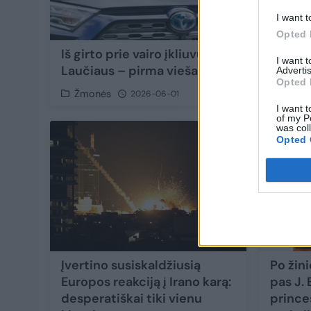
I want t
Opted 
Iš girto prie vairo įkliuvusio Vladimiro
I want 
Laučiaus – pirma vieša reakcija
Advertis
Opted 
Žmonės
2026-06-01
I want t
of my P
was col
34
Opted 
Įvertino susiskaldžiusią
Po žin
Europos reakciją į Irano karą:
pas J.
desperatiškai tiki vienu
prince