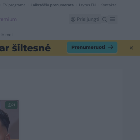
TV programa
Laikraščio prenumerata
Lrytas EN
Kontaktai
Premium
Prisijungti
lbimai
21