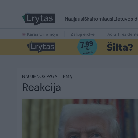
Naujausi
Skaitomiausi
Lietuvos d
Karas Ukrainoje
Žalioji erdvė
Ačiū, Prezident
NAUJIENOS PAGAL TEMĄ
Reakcija