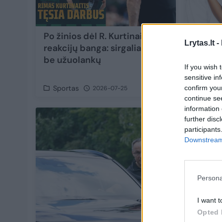
Po žinios dėl R. Kurtinaičio –
Po Lip
Lrytas.lt -
reakcijų banga: sirgaliai rėžė
apie Vi
be užuolankų
netikė
If you wish 
pareiš
sensitive in
confirm you
Sportas
Žmon
2026-07-25
continue se
information 
further disc
participants
Downstream 
Persona
I want t
Opted 