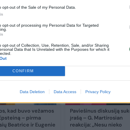
o opt-out of the Sale of my Personal Data.
In
Varėnos r. nukritęs dronas – pasaulio
to opt-out of processing my Personal Data for Targeted
žiniasklaidos dėmesio centre
ing.
In
Pasaulis
2026-03-24
o opt-out of Collection, Use, Retention, Sale, and/or Sharing
ersonal Data that Is Unrelated with the Purposes for which it
lected.
7
Out
CONFIRM
Data Deletion
Data Access
Privacy Policy
ios, kad buvo vežamos
Paviešinus diskusiją suk
 Epsteiną – pirma
įrašą – G. Martirosian
sių Beatrice ir Eugenie
reakcija: „Nesu nieko