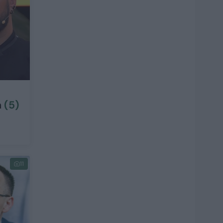
a
(5)
11