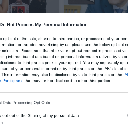
nių skyrybų ir kalbas
Po žinios apie neblaivau
Do Not Process My Personal Information
ktoriją Siegel –
Vladimiro Laučiaus suke
tas Justo Pečeliūno
eismo įvykį – TV3 reakc
to opt-out of the sale, sharing to third parties, or processing of your per
kimas
formation for targeted advertising by us, please use the below opt-out s
r selection. Please note that after your opt-out request is processed y
ės
Žmonės
2026-07-24
2026-06-01
eing interest-based ads based on personal information utilized by us or
disclosed to third parties prior to your opt-out. You may separately opt-
7
losure of your personal information by third parties on the IAB’s list of
. This information may also be disclosed by us to third parties on the
IA
Participants
that may further disclose it to other third parties.
l Data Processing Opt Outs
o opt-out of the Sharing of my personal data.
In