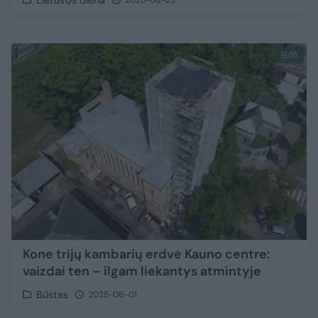
Lietuvos diena
2025-06-25
16
Kone trijų kambarių erdvė Kauno centre:
vaizdai ten – ilgam liekantys atmintyje
Būstas
2025-06-01