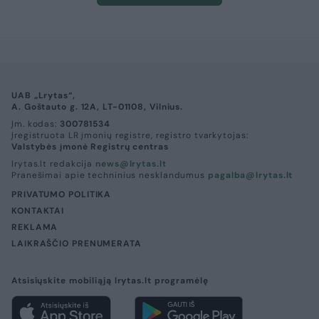
UAB „Lrytas“,
A. Goštauto g. 12A, LT-01108, Vilnius.
Įm. kodas:
300781534
Įregistruota LR įmonių registre, registro tvarkytojas:
Valstybės įmonė Registrų centras
lrytas.lt redakcija
news@lrytas.lt
Pranešimai apie techninius nesklandumus
pagalba@lrytas.lt
PRIVATUMO POLITIKA
KONTAKTAI
REKLAMA
LAIKRAŠČIO PRENUMERATA
Atsisiųskite mobiliąją lrytas.lt programėlę