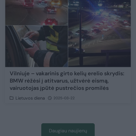
Vilniuje – vakarinis girto kelių erelio skrydis:
BMW rėžėsi į atitvarus, užtvėrė eismą,
vairuotojas įpūtė pustrečios promilės
Lietuvos diena
2025-03-22
Daugiau naujienų