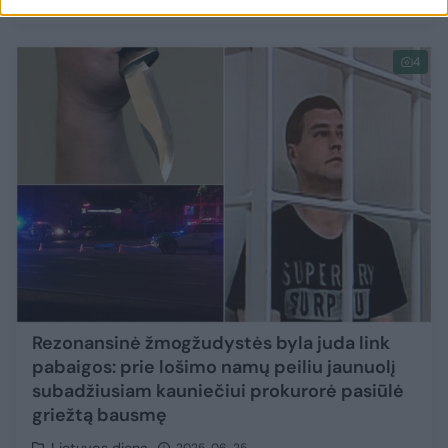
Lietuvos diena
2025-07-01
4
Rezonansinė žmogžudystės byla juda link
pabaigos: prie lošimo namų peiliu jaunuolį
subadžiusiam kauniečiui prokurorė pasiūlė
griežtą bausmę