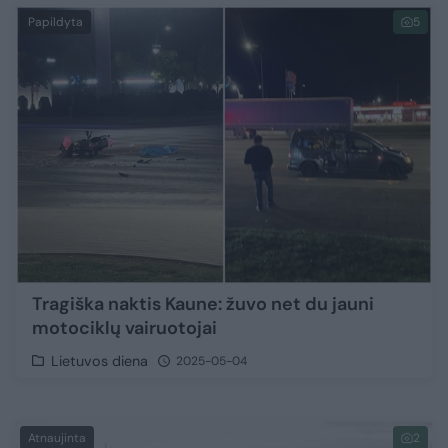
Papildyta
5
Tragiška naktis Kaune: žuvo net du jauni
motociklų vairuotojai
Lietuvos diena
2025-05-04
Atnaujinta
2