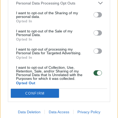
prekybos centras
Personal Data Processing Opt Outs
Auto
2025-07-14
I want to opt-out of the Sharing of my
personal data.
Opted In
1
I want to opt-out of the Sale of my
Personal Data.
Opted In
I want to opt-out of processing my
Personal Data for Targeted Advertising.
Opted In
I want to opt-out of Collection, Use,
Retention, Sale, and/or Sharing of my
Personal Data that Is Unrelated with the
Purposes for which it was collected.
Opted Out
CONFIRM
Judrioje Kauno gatvėje keliu nepasidalijo
mikroautobusas ir ugniagesių automobilis
Data Deletion
Data Access
Privacy Policy