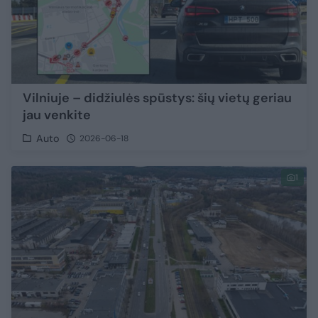
Vilniuje – didžiulės spūstys: šių vietų geriau
jau venkite
Auto
2026-06-18
1