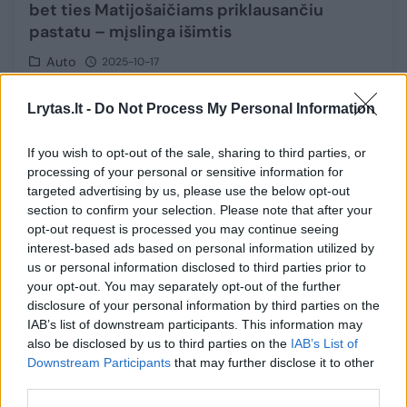
bet ties Matijošaičiams priklausančiu
pastatu – mįslinga išimtis
Auto
2025-10-17
Lrytas.lt -
Do Not Process My Personal Information
Papildyta
1
If you wish to opt-out of the sale, sharing to third parties, or
processing of your personal or sensitive information for
targeted advertising by us, please use the below opt-out
section to confirm your selection. Please note that after your
opt-out request is processed you may continue seeing
interest-based ads based on personal information utilized by
us or personal information disclosed to third parties prior to
your opt-out. You may separately opt-out of the further
disclosure of your personal information by third parties on the
IAB’s list of downstream participants. This information may
also be disclosed by us to third parties on the
IAB’s List of
Downstream Participants
that may further disclose it to other
JUDU informuoja apie sostinėje apsemtą
third parties.
kelio ruožą: formuojasi spūstys
Užlietas