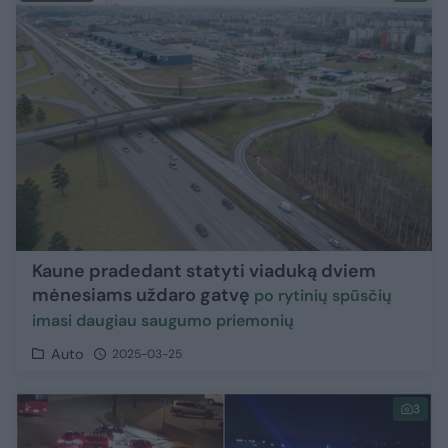
Kaune pradedant statyti viaduką dviem
mėnesiams uždaro gatvę
po rytinių spūsčių
imasi daugiau saugumo priemonių
Auto
2025-03-25
3