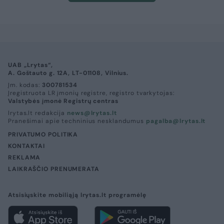
UAB „Lrytas“,
A. Goštauto g. 12A, LT-01108, Vilnius.
Įm. kodas:
300781534
Įregistruota LR įmonių registre, registro tvarkytojas:
Valstybės įmonė Registrų centras
lrytas.lt redakcija
news@lrytas.lt
Pranešimai apie techninius nesklandumus
pagalba@lrytas.lt
PRIVATUMO POLITIKA
KONTAKTAI
REKLAMA
LAIKRAŠČIO PRENUMERATA
Atsisiųskite mobiliąją lrytas.lt programėlę