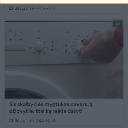
Būstas
2025-02-16
1
Šis skalbyklės mygtukas pavers ją
džiovykle: štai ką reikia daryti
Būstas
2025-02-01