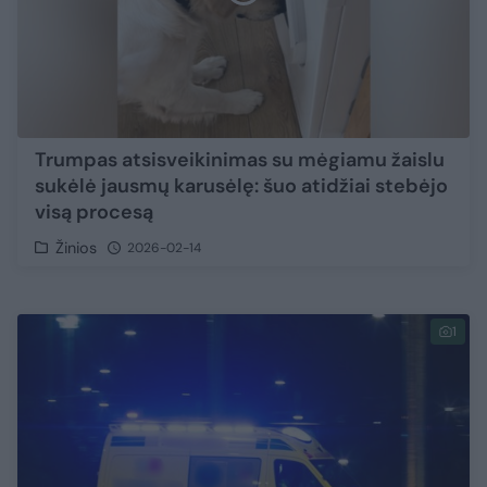
Trumpas atsisveikinimas su mėgiamu žaislu
sukėlė jausmų karusėlę: šuo atidžiai stebėjo
visą procesą
Žinios
2026-02-14
1