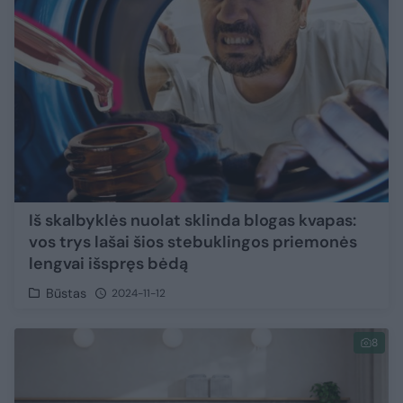
Iš skalbyklės nuolat sklinda blogas kvapas:
vos trys lašai šios stebuklingos priemonės
lengvai išspręs bėdą
Būstas
2024-11-12
8