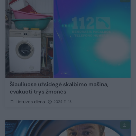
Šiauliuose užsidegė skalbimo mašina,
evakuoti trys žmonės
Lietuvos diena
2024-11-13
1