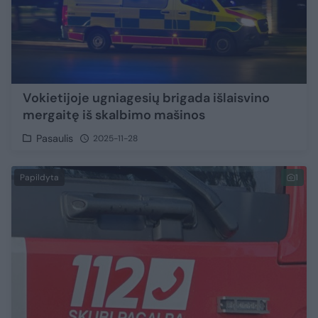
Vokietijoje ugniagesių brigada išlaisvino
mergaitę iš skalbimo mašinos
Pasaulis
2025-11-28
Papildyta
1