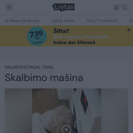
Karas Ukrainoje
Žalioji erdvė
Ačiū, Prezidente
E
NAUJIENOS PAGAL TEMĄ
Skalbimo mašina