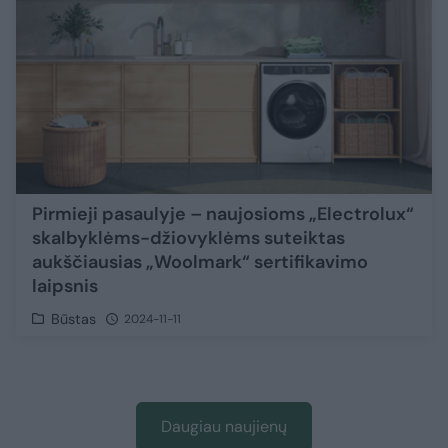
Pirmieji pasaulyje – naujosioms „Electrolux“
skalbyklėms-džiovyklėms suteiktas
aukščiausias „Woolmark“ sertifikavimo
laipsnis
Būstas
2024-11-11
Daugiau naujienų