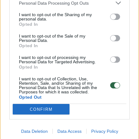
mašinai, iš namo išvesta moteris su vaiku
Personal Data Processing Opt Outs
Lietuvos diena
2025-05-31
I want to opt-out of the Sharing of my
personal data.
Opted In
1
I want to opt-out of the Sale of my
Personal Data.
Opted In
I want to opt-out of processing my
Personal Data for Targeted Advertising.
Opted In
I want to opt-out of Collection, Use,
Retention, Sale, and/or Sharing of my
Personal Data that Is Unrelated with the
Purposes for which it was collected.
Opted Out
CONFIRM
Amžinas klausimas: ar galima skalbti
rankšluosčius kartu su drabužiais –
Data Deletion
Data Access
Privacy Policy
atsakymas gali nustebinti