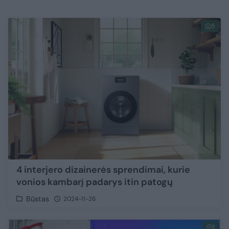
5
4 interjero dizainerės sprendimai, kurie
vonios kambarį padarys itin patogų
Būstas
2024-11-26
1