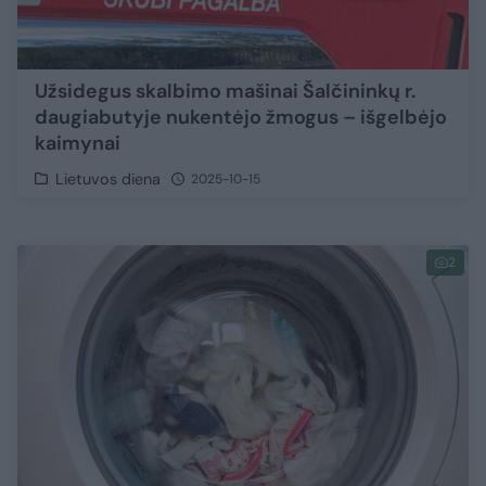
Užsidegus skalbimo mašinai Šalčininkų r.
daugiabutyje nukentėjo žmogus – išgelbėjo
kaimynai
Lietuvos diena
2025-10-15
2