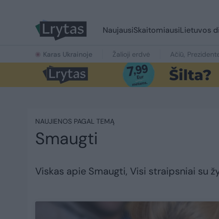
Naujausi
Skaitomiausi
Lietuvos d
Karas Ukrainoje
Žalioji erdvė
Ačiū, Prezident
NAUJIENOS PAGAL TEMĄ
Smaugti
Viskas apie Smaugti, Visi straipsniai su