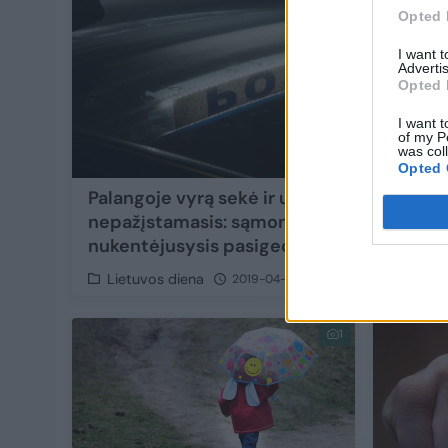
Opted 
I want 
Advertis
Opted 
I want t
of my P
was col
Opted 
Palangoje vyrą sekė ir užpuolė
nepažįstamasis: sąmonę atgavęs
nukentėjusysis pasigedo turto
Lietuvos diena
2019-04-05
1