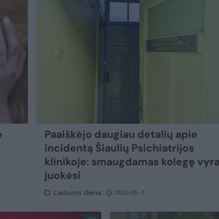
ė
Paaiškėjo daugiau detalių apie
incidentą Šiaulių Psichiatrijos
klinikoje: smaugdamas kolegę vyr
juokėsi
Lietuvos diena
2021-05-11