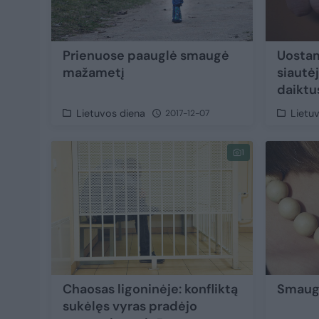
Prienuose paauglė smaugė
Uostam
mažametį
siautė
daiktu
Lietuvos diena
Lietu
2017-12-07
1
Chaosas ligoninėje: konfliktą
Smaug
sukėlęs vyras pradėjo