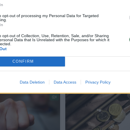
In
to opt-out of processing my Personal Data for Targeted
ing.
In
o opt-out of Collection, Use, Retention, Sale, and/or Sharing
ersonal Data that Is Unrelated with the Purposes for which it
lected.
Out
Akmenės r. prekybos centre girtas vyras
CONFIRM
daužė daiktus ir užpuolė darbuotoją
Lietuvos diena
2019-02-26
Data Deletion
Data Access
Privacy Policy
1