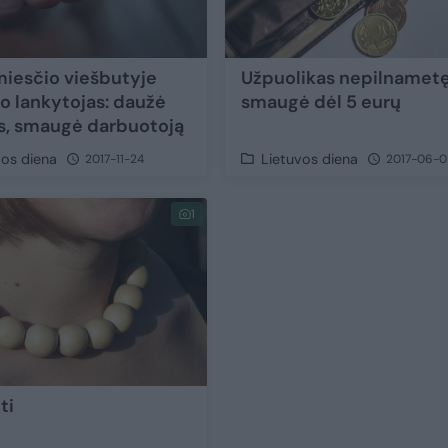
iesčio viešbutyje
Užpuolikas nepilnamet
jo lankytojas: daužė
smaugė dėl 5 eurų
s, smaugė darbuotoją
vos diena
Lietuvos diena
2017-11-24
2017-06-0
1
ti