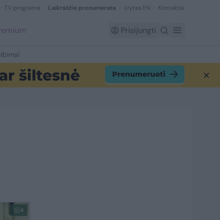
TV programa
Laikraščio prenumerata
Lrytas EN
Kontaktai
Premium
Prisijungti
lbimai
4