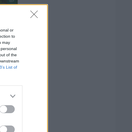
1
sonal or
ection to
ou may
 personal
out of the
 downstream
 ir
B’s List of
5
1