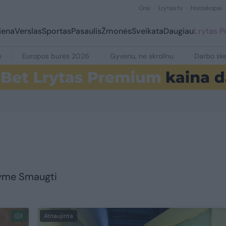
Orai
Lrytas.tv
Horoskopai
iena
Verslas
Sportas
Pasaulis
Žmonės
Sveikata
Daugiau
Lrytas 
e
Europos burės 2026
Gyvenu, ne skrolinu
Darbo ske
 žyme Smaugti
1
Atnaujinta