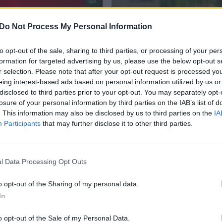
1
Do Not Process My Personal Information
to opt-out of the sale, sharing to third parties, or processing of your per
formation for targeted advertising by us, please use the below opt-out s
r selection. Please note that after your opt-out request is processed y
eing interest-based ads based on personal information utilized by us or
disclosed to third parties prior to your opt-out. You may separately opt-
doje vagys užpuolė
Vilniuje namuose vyrai
losure of your personal information by third parties on the IAB’s list of
ametį: apiplėšė ir
užpuolė moterį: smaugė
. This information may also be disclosed by us to third parties on the
IA
ė
reikalavo pinigų
Participants
that may further disclose it to other third parties.
vos diena
Lietuvos diena
2019-07-18
2019-07-1
l Data Processing Opt Outs
1
o opt-out of the Sharing of my personal data.
In
o opt-out of the Sale of my Personal Data.