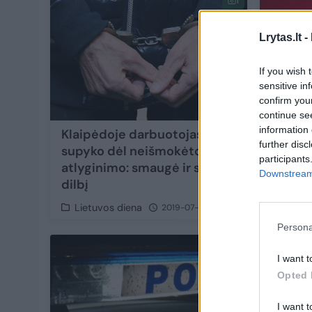
1
Lrytas.lt -
If you wish 
sensitive in
confirm you
continue se
information 
Klaipėdoje darbuotojas
Klaipė
further disc
supyko dėl neišmokėto
nepiln
participants
atlyginimo: smaugė ir suko
smaug
Downstream 
dilbį
Lietuvos diena
Lietu
2019-07-26
Persona
I want t
Opted 
I want t