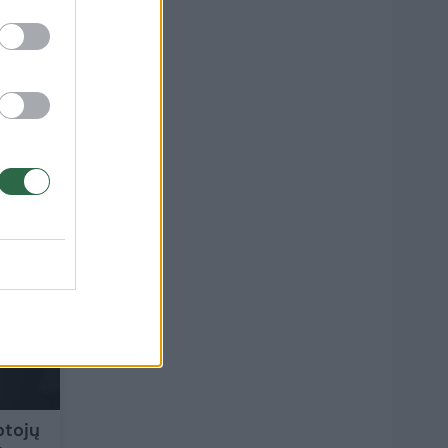
i
2
otojų