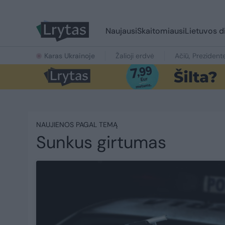
Naujausi
Skaitomiausi
Lietuvos d
Karas Ukrainoje
Žalioji erdvė
Ačiū, Prezident
NAUJIENOS PAGAL TEMĄ
Sunkus girtumas