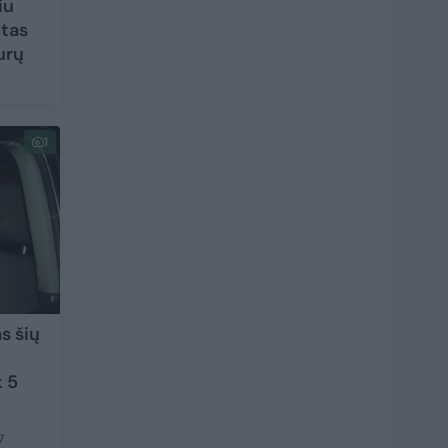
iu
itas
urų
1
s šių
k 5
7