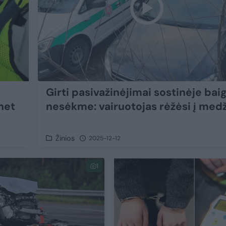
Girti pasivažinėjimai sostinėje bai
net
nesėkme: vairuotojas rėžėsi į med
Žinios
2025-12-12
1