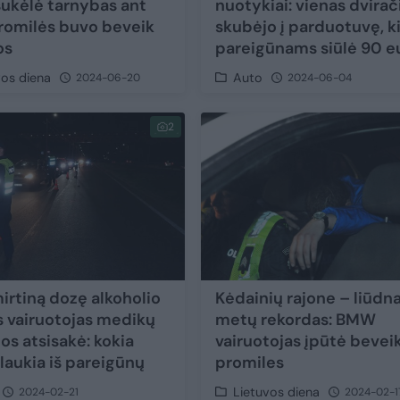
sukėlė tarnybas ant
nuotykiai: vienas dvirač
promilės buvo beveik
skubėjo į parduotuvę, k
os
pareigūnams siūlė 90 e
vos diena
Auto
2024-06-20
2024-06-04
2
irtiną dozę alkoholio
Kėdainių rajone – liūdna
s vairuotojas medikų
metų rekordas: BMW
os atsisakė: kokia
vairuotojas įpūtė bevei
laukia iš pareigūnų
promiles
Lietuvos diena
2024-02-21
2024-02-1