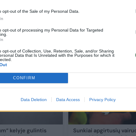
o opt-out of the Sale of my Personal Data.
In
is
Per konfliktą Alytaus rajone nukentėjusia
to opt-out of processing my Personal Data for Targeted
ing.
anika
moteriai nustatytas sunkiai suvokiamas
In
girtumas
o opt-out of Collection, Use, Retention, Sale, and/or Sharing
ersonal Data that Is Unrelated with the Purposes for which it
Lietuvos diena
2024-11-05
lected.
Out
1
CONFIRM
Data Deletion
Data Access
Privacy Policy
m“ kelyje gulintis
Sunkiai apgirtusių vairu