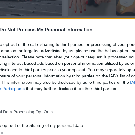
nė avarija Prienų
Atvykę raminti
 viena dalyvių –
smurtaujančios moters
Do Not Process My Personal Information
ės girtumo
pareigūnai negalėjo pati
ininkė, bet kaltas
pripūtė 6,22 promilės
to opt-out of the sale, sharing to third parties, or processing of your per
airuotojas
formation for targeted advertising by us, please use the below opt-out s
r selection. Please note that after your opt-out request is processed y
vos diena
Lietuvos diena
2025-07-06
2025-05-
eing interest-based ads based on personal information utilized by us or
disclosed to third parties prior to your opt-out. You may separately opt-
losure of your personal information by third parties on the IAB’s list of
1
. This information may also be disclosed by us to third parties on the
IA
Participants
that may further disclose it to other third parties.
l Data Processing Opt Outs
o opt-out of the Sharing of my personal data.
In