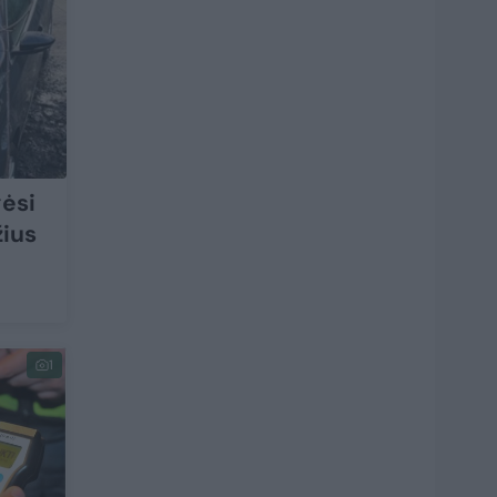
gėsi
žius
1