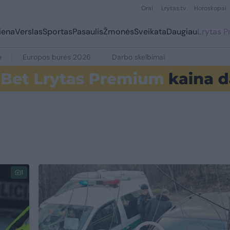
Orai
Lrytas.tv
Horoskopai
iena
Verslas
Sportas
Pasaulis
Žmonės
Sveikata
Daugiau
Lrytas 
e
Europos burės 2026
Darbo skelbimai
1