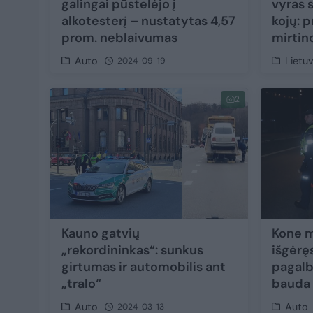
galingai pūstelėjo į
vyras 
alkotesterį – nustatytas 4,57
kojų: 
prom. neblaivumas
mirtin
Auto
Lietu
2024-09-19
2
Kauno gatvių
Kone m
„rekordininkas“: sunkus
išgėrę
girtumas ir automobilis ant
pagalb
„tralo“
bauda 
Auto
Auto
2024-03-13