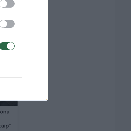
a
2
lona
taip“