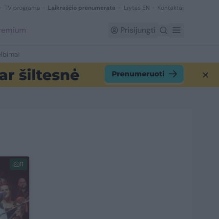
TV programa
Laikraščio prenumerata
Lrytas EN
Kontaktai
Premium
Prisijungti
lbimai
11