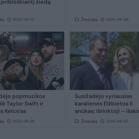
 pribloškiantį žiedą
ės
Žmonės
2025-09-15
2025-09-04
2
dėjo popmuzikos
Susižadėjo vyriausias
ė Taylor Swift ir
karalienės Elžbietos II
s Kelce'as
anūkas: išrinktoji – išski
ės
Žmonės
2025-08-26
2025-08-02