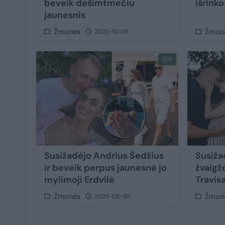
beveik dešimtmečiu
išrinko
jaunesnis
Žmonės
Žmon
2025-10-05
9
Susižadėjo Andrius Šedžius
Susiža
ir beveik perpus jaunesnė jo
žvaigžd
mylimoji Erdvilė
Travisa
Žmonės
Žmon
2025-08-30