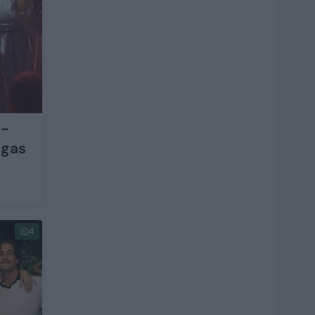
s-
ngas
4