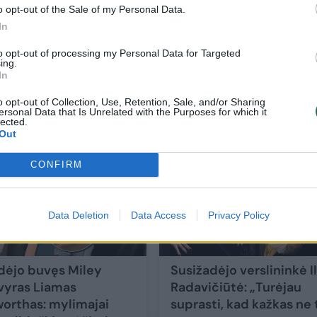
o opt-out of the Sale of my Personal Data.
In
r jos
Susižadėjo „Hario Poterio“ žvaigždė Emm
to opt-out of processing my Personal Data for Targeted
ing.
Watson? Užfiksuota su įspūdingu žiedu
In
Žmonės
2025-10-14
o opt-out of Collection, Use, Retention, Sale, and/or Sharing
ersonal Data that Is Unrelated with the Purposes for which it
lected.
Out
4
CONFIRM
Data Deletion
Data Access
Privacy Policy
dėjo buvęs Miley
Susižadėjo verslininkė I
vyras Liamas
Radavičiūtė: „Turėjau
rthas: mylimajai
suprasti, kad kažkas ne 