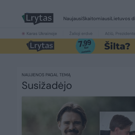
Naujausi
Skaitomiausi
Lietuvos d
Karas Ukrainoje
Žalioji erdvė
Ačiū, Prezident
NAUJIENOS PAGAL TEMĄ
Susižadėjo