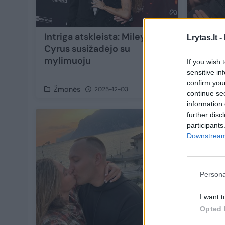
Intriga atskleista: Miley
Susiža
Lrytas.lt -
Cyrus susižadėjo su
Balykov
mylimuoju
Indrė
If you wish 
sensitive in
confirm you
Žmonės
Žmon
2025-12-03
continue se
information 
further disc
participants
Downstream 
Persona
I want t
Opted 