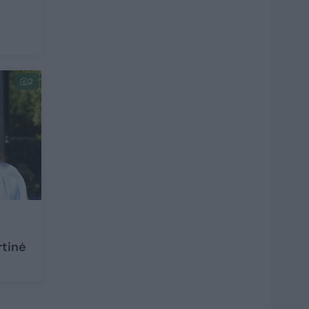
2
rtinė