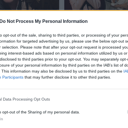
dėjo komikas Viktoras
Susižadėjo buvęs
Do Not Process My Personal Information
as ir jo mylimoji
„Maneskin“ lyderis Dam
David ir jo išrinktoji Do
to opt-out of the sale, sharing to third parties, or processing of your per
Cameron
formation for targeted advertising by us, please use the below opt-out s
r selection. Please note that after your opt-out request is processed y
ės
Žmonės
2025-11-25
2025-10-30
eing interest-based ads based on personal information utilized by us or
disclosed to third parties prior to your opt-out. You may separately opt-
losure of your personal information by third parties on the IAB’s list of
15
. This information may also be disclosed by us to third parties on the
IA
Participants
that may further disclose it to other third parties.
l Data Processing Opt Outs
o opt-out of the Sharing of my personal data.
In