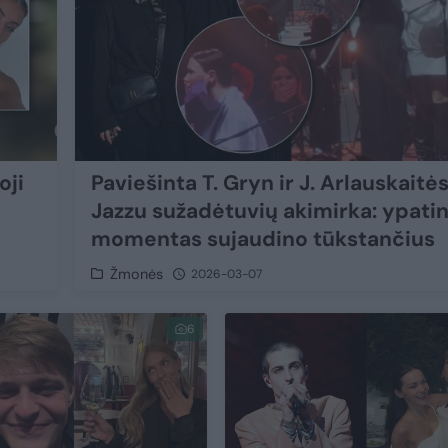
oji
Paviešinta T. Gryn ir J. Arlauskaitė
Jazzu sužadėtuvių akimirka: ypati
momentas sujaudino tūkstančius
Žmonės
2026-03-07
6