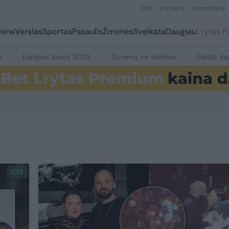
Orai
Lrytas.tv
Horoskopai
iena
Verslas
Sportas
Pasaulis
Žmonės
Sveikata
Daugiau
Lrytas 
e
Europos burės 2026
Gyvenu, ne skrolinu
Darbo ske
13