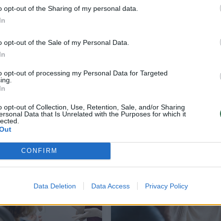
o opt-out of the Sharing of my personal data.
In
o opt-out of the Sale of my Personal Data.
In
to opt-out of processing my Personal Data for Targeted
ing.
In
nti
Verslams siūlo testavimo dėl koronaviru
o opt-out of Collection, Use, Retention, Sale, and/or Sharing
paslaugą, kuri nieko nekainuoja: yra tik v
ersonal Data that Is Unrelated with the Purposes for which it
sąlyga
lected.
Out
Sveikata
2021-04-16
CONFIRM
5
Data Deletion
Data Access
Privacy Policy