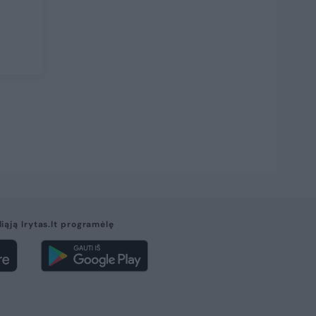
liąją lrytas.lt programėlę