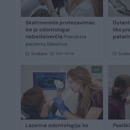
Skaitmeninis protezavimas:
Dylant
be jo odontologai
liks pr
nebeišsiverčia
patar
Pranoksta
pacientų lūkesčius
Sveikata
Sveik
2021-04-16
6
Lazerinė odontologija: ko
Paaiški