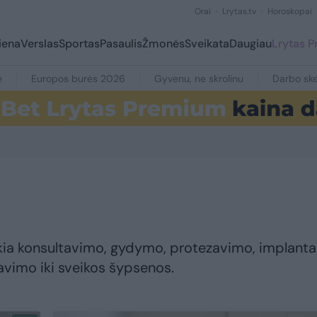
Orai
Lrytas.tv
Horoskopai
iena
Verslas
Sportas
Pasaulis
Žmonės
Sveikata
Daugiau
Lrytas 
e
Europos burės 2026
Gyvenu, ne skrolinu
Darbo ske
eikia konsultavimo, gydymo, protezavimo, implanta
vimo iki sveikos šypsenos.