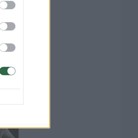
so
iena
4