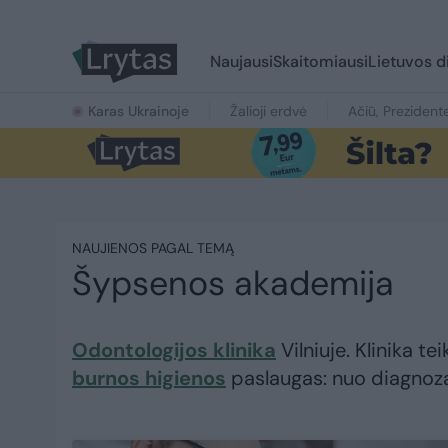
Naujausi
Skaitomiausi
Lietuvos d
Karas Ukrainoje
Žalioji erdvė
Ačiū, Prezident
NAUJIENOS PAGAL TEMĄ
Šypsenos akademija
Odontologijos klinika
Vilniuje. Klinika t
burnos higienos
paslaugas: nuo diagnoza