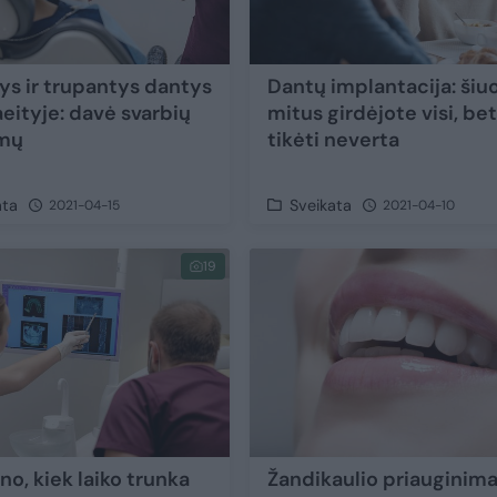
ys ir trupantys dantys
Dantų implantacija: šiu
aeityje: davė svarbių
mitus girdėjote visi, bet
imų
tikėti neverta
ata
Sveikata
2021-04-15
2021-04-10
19
no, kiek laiko trunka
Žandikaulio priauginima