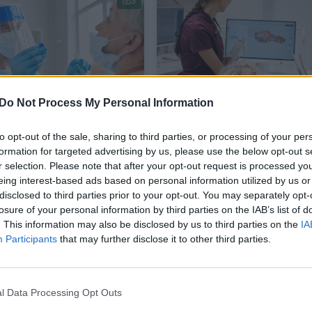
3
Do Not Process My Personal Information
šskirtinę paslaugą –
Svajonių šypseną turėti 
to opt-out of the sale, sharing to third parties, or processing of your per
ktiškai dėl
visi
formation for targeted advertising by us, please use the below opt-out s
iruso ištirti gali ir
r selection. Please note that after your opt-out request is processed y
eing interest-based ads based on personal information utilized by us or
namuose
disclosed to third parties prior to your opt-out. You may separately opt-
ata
Sveikata
2021-04-23
2021-04-22
losure of your personal information by third parties on the IAB’s list of
. This information may also be disclosed by us to third parties on the
IA
Participants
that may further disclose it to other third parties.
6
l Data Processing Opt Outs