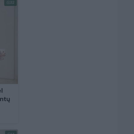
32
l
entų