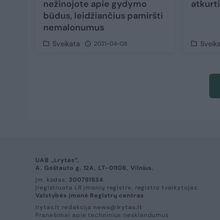
nežinojote apie gydymo
atkurt
būdus, leidžiančius pamiršti
nemalonumus
Sveikata
Sveik
2021-04-08
UAB „Lrytas“,
A. Goštauto g. 12A, LT-01108, Vilnius.
Įm. kodas:
300781534
Įregistruota LR įmonių registre, registro tvarkytojas:
Valstybės įmonė Registrų centras
lrytas.lt redakcija
news@lrytas.lt
Pranešimai apie techninius nesklandumus