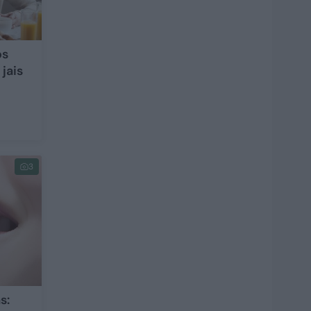
os
 jais
3
s: