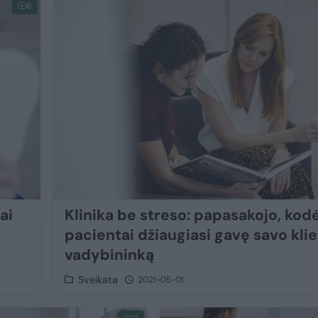
6
ai
Klinika be streso: papasakojo, kodė
pacientai džiaugiasi gavę savo kli
vadybininką
Sveikata
2021-05-01