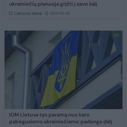
ukrainiečių planuoja grįžti į savo šalį
Lietuvos diena
2024-02-25
5
IOM Lietuva tęs paramą nuo karo
pabėgusiems ukrainiečiams: padengs dalį