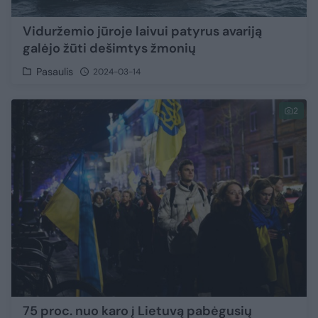
Viduržemio jūroje laivui patyrus avariją
galėjo žūti dešimtys žmonių
Pasaulis
2024-03-14
2
75 proc. nuo karo į Lietuvą pabėgusių