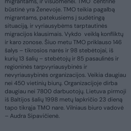
migrantams, ir visuomenei. TMO centrinė
būstinė yra Ženevoje. TMO teikia pagalbą
migrantams, patekusiems į sudėtingą
situaciją, ir vyriausybėms tarptautinės
migracijos klausimais. Vykdo veiklą konfliktų
ir karo zonose. Šiuo metu TMO priklauso 146
šalys – tikrosios narės ir 98 stebėtojai, iš
kurių 13 šalių – stebėtojų ir 85 pasaulinės ir
regioninės tarpvyriausybinės ir
nevyriausybinės organizacijos. Veikia daugiau
nei 450 vietinių biurų. Organizacijoje dirba
daugiau nei 7800 darbuotojų. Lietuva pirmoji
iš Baltijos šalių 1998 metų lapkričio 23 dieną
tapo tikrąja ТМО nare. Vilniaus biuro vadovė
– Audra Sipavičienė.