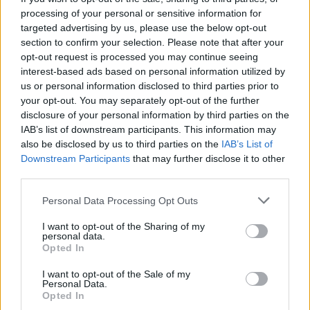
processing of your personal or sensitive information for
targeted advertising by us, please use the below opt-out
section to confirm your selection. Please note that after your
opt-out request is processed you may continue seeing
interest-based ads based on personal information utilized by
us or personal information disclosed to third parties prior to
your opt-out. You may separately opt-out of the further
disclosure of your personal information by third parties on the
Skatina teikti paraiškas verslo subsidijoms
IAB’s list of downstream participants. This information may
gauti: štai, kas gali į jas pretenduoti
also be disclosed by us to third parties on the
IAB’s List of
Verslas
2024-10-02
Downstream Participants
that may further disclose it to other
third parties.
3
Personal Data Processing Opt Outs
I want to opt-out of the Sharing of my
personal data.
Opted In
I want to opt-out of the Sale of my
Personal Data.
Opted In