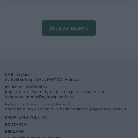
Daugiau naujienų
UAB „Lrytas“,
A. Goštauto g. 12A, LT-01108, Vilnius.
Įm. kodas:
300781534
Įregistruota LR įmonių registre, registro tvarkytojas:
Valstybės įmonė Registrų centras
lrytas.lt redakcija
news@lrytas.lt
Pranešimai apie techninius nesklandumus
pagalba@lrytas.lt
PRIVATUMO POLITIKA
KONTAKTAI
REKLAMA