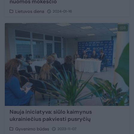
nuomos mokesčio
Lietuvos diena
2024-01-16
3
Nauja iniciatyva: siūlo kaimynus
ukrainiečius pakviesti pusryčių
Gyvenimo būdas
2023-11-07