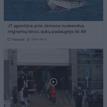
JT agentūra: prie Jemeno nuskendus
migrantų laivui, aukų padaugėjo iki 49
Pasaulis
2024-06-11