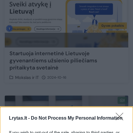
Startuoja internetinė Lietuvoje
gyvenantiems užsienio piliečiams
pritaikyta svetainė
Mokslas ir IT
2024-10-16
1
Lrytas.lt -
Do Not Process My Personal Information
If you wish to opt-out of the sale, sharing to third parties, or