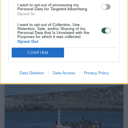
I want to opt-out of processing my
Personal Data for Targeted Advertising.
Opted In
I want to opt-out of Collection, Use,
Retention, Sale, and/or Sharing of my
IOM Lietuva skyrė 152 tūkst. eurų
Personal Data that Is Unrelated with the
Purposes for which it was collected.
ukrainiečiams ir padengė dalį nuomos
Opted Out
mokesčio
CONFIRM
Lietuvos diena
2024-06-20
Data Deletion
Data Access
Privacy Policy
Papildyta
3