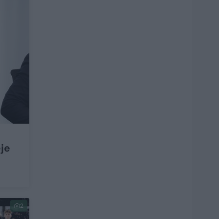
ėje
2