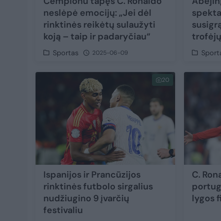
Čempionu tapęs C. Ronaldo
Abejin
neslėpė emocijų: „Jei dėl
spektak
rinktinės reikėtų sulaužyti
susigr
koją – taip ir padaryčiau“
trofėj
Sportas
Sport
2025-06-09
20
Ispanijos ir Prancūzijos
C. Rona
rinktinės futbolo sirgalius
portug
nudžiugino 9 įvarčių
lygos f
festivaliu