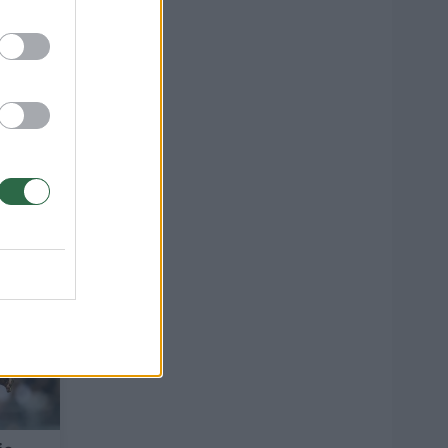
edija
13