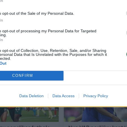
In
o opt-out of the Sale of my Personal Data.
In
to opt-out of processing my Personal Data for Targeted
ing.
In
et
Portugalų triumfas buvo pažymėtas trag
– Tautų lygos finalo metu žuvo žmogus
o opt-out of Collection, Use, Retention, Sale, and/or Sharing
ersonal Data that Is Unrelated with the Purposes for which it
Sportas
2025-06-09
lected.
Out
69
CONFIRM
Data Deletion
Data Access
Privacy Policy