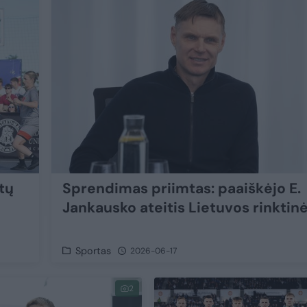
utų
Sprendimas priimtas: paaiškėjo E.
Jankausko ateitis Lietuvos rinktin
Sportas
2026-06-17
2