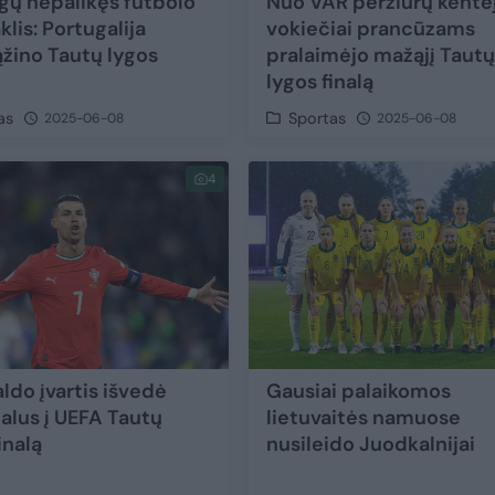
gų nepalikęs futbolo
Nuo VAR peržiūrų kentė
lis: Portugalija
vokiečiai prancūzams
ąžino Tautų lygos
pralaimėjo mažąjį Taut
ų
lygos finalą
as
Sportas
2025-06-08
2025-06-08
4
ldo įvartis išvedė
Gausiai palaikomos
alus į UEFA Tautų
lietuvaitės namuose
inalą
nusileido Juodkalnijai