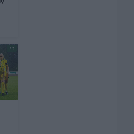
ję
ų
1