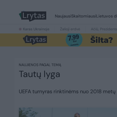
Naujausi
Skaitomiausi
Lietuvos d
Karas Ukrainoje
Žalioji erdvė
Ačiū, Prezident
NAUJIENOS PAGAL TEMĄ
Tautų lyga
UEFA turnyras rinktinėms nuo 2018 metų