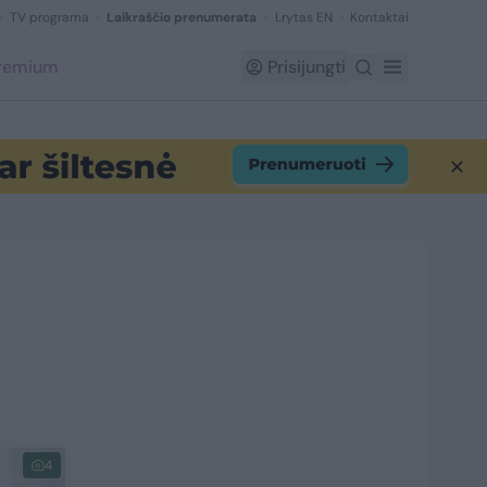
TV programa
Laikraščio prenumerata
Lrytas EN
Kontaktai
Premium
Prisijungti
4