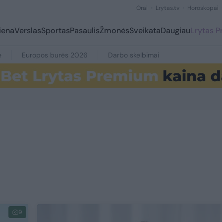
Orai
Lrytas.tv
Horoskopai
iena
Verslas
Sportas
Pasaulis
Žmonės
Sveikata
Daugiau
Lrytas 
e
Europos burės 2026
Darbo skelbimai
9