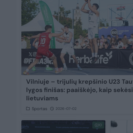
Vilniuje – trijulių krepšinio U23 Ta
lygos finišas: paaiškėjo, kaip sekėsi
lietuviams
Sportas
2026-07-02
10