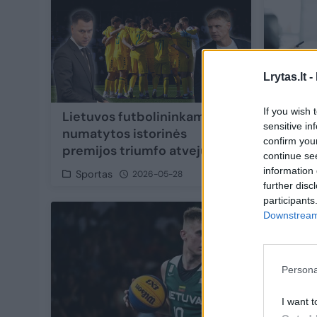
Lrytas.lt -
If you wish 
Lietuvos futbolininkams
Tautų 
sensitive in
numatytos istorinės
Jankau
confirm you
premijos triumfo atveju
„Nesi
continue se
information 
Sportas
Sport
2026-05-28
further disc
participants
Downstream 
Persona
I want t