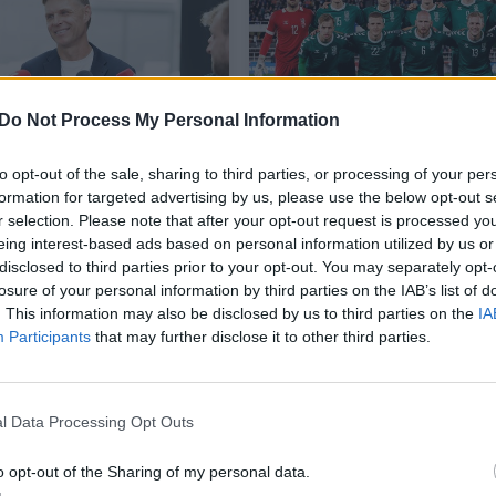
Do Not Process My Personal Information
to opt-out of the sale, sharing to third parties, or processing of your per
lygos burtus išvydęs E.
Lietuvos futbolininkai
formation for targeted advertising by us, please use the below opt-out s
skas šįkart pradžiugo:
sužinojo varžovus Tautų
r selection. Please note that after your opt-out request is processed y
skundžiame“
lygoje
eing interest-based ads based on personal information utilized by us or
disclosed to third parties prior to your opt-out. You may separately opt-
as
Sportas
2026-02-12
2026-02-12
losure of your personal information by third parties on the IAB’s list of
. This information may also be disclosed by us to third parties on the
IA
2
Participants
that may further disclose it to other third parties.
l Data Processing Opt Outs
o opt-out of the Sharing of my personal data.