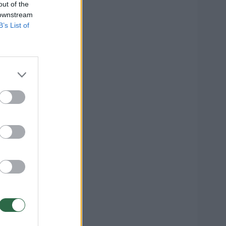
out of the
 downstream
B’s List of
s
tas
2