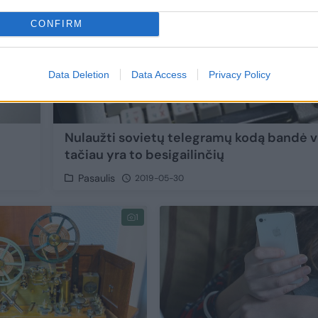
CONFIRM
Data Deletion
Data Access
Privacy Policy
Nulaužti sovietų telegramų kodą bandė vi
tačiau yra to besigailinčių
Pasaulis
2019-05-30
1