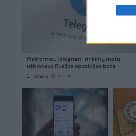
Platforma „Telegram“ rinkimų metu
užblokavo Rusijos opozicijos botą
Pasaulis
2021-09-18
1