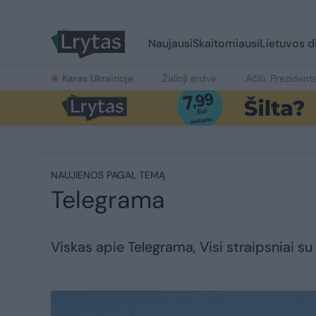
Naujausi
Skaitomiausi
Lietuvos d
Karas Ukrainoje
Žalioji erdvė
Ačiū, Prezident
NAUJIENOS PAGAL TEMĄ
Telegrama
Viskas apie Telegrama, Visi straipsniai 