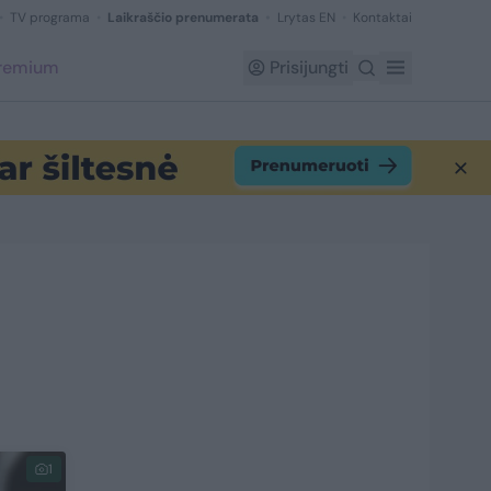
TV programa
Laikraščio prenumerata
Lrytas EN
Kontaktai
Premium
Prisijungti
1