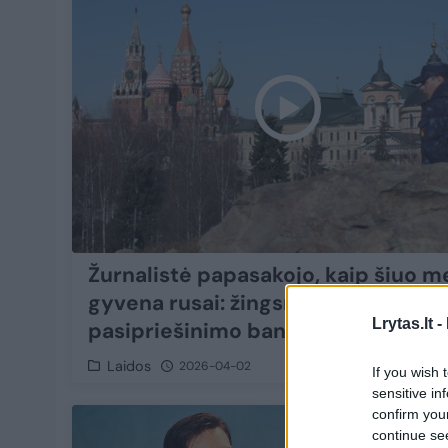
Žurnalistė papasakojo, kaip šiuo m
gyvena rusai: žingsnis po žingsnio 
Lrytas.lt -
pasipriešinimo banga
Laidos
2026-04-02
If you wish 
sensitive in
confirm you
8
continue se