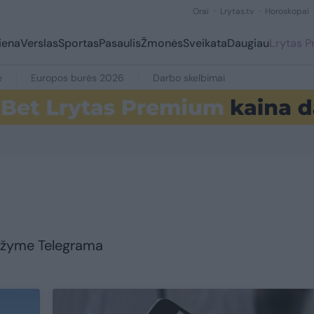
Orai
Lrytas.tv
Horoskopai
iena
Verslas
Sportas
Pasaulis
Žmonės
Sveikata
Daugiau
Lrytas 
e
Europos burės 2026
Darbo skelbimai
su žyme Telegrama