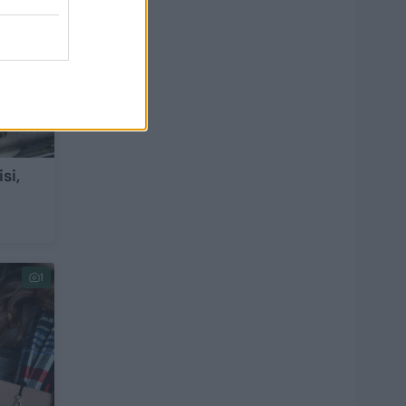
si,
1