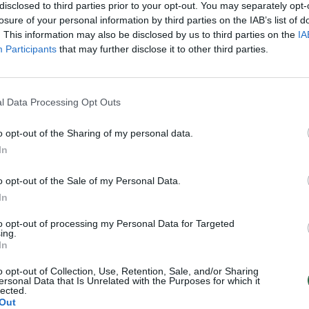
disclosed to third parties prior to your opt-out. You may separately opt-
losure of your personal information by third parties on the IAB’s list of
. This information may also be disclosed by us to third parties on the
IA
Participants
that may further disclose it to other third parties.
l Data Processing Opt Outs
us pareiškė esą
E. Macronas: platformo
mai P. Durovui labai
„Telegram“ įkūrėjo areš
o opt-out of the Sharing of my personal data.
 įspėjo nebandyti
tikrai nebuvo politinis
In
ti „Telegram“ įkūrėjo
sprendimas
o opt-out of the Sale of my Personal Data.
In
Pasaulis
2024-08-27
2024-08-26
to opt-out of processing my Personal Data for Targeted
ing.
1
In
o opt-out of Collection, Use, Retention, Sale, and/or Sharing
ersonal Data that Is Unrelated with the Purposes for which it
lected.
Out