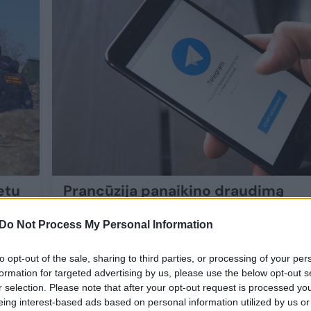
Prancūzija panaikino draudimą
etu
platformos „Telegram“ įkūrėjui P.
kyla
Do Not Process My Personal Information
Durovui išvykti iš šalies
Pasaulis
2025-11-13
to opt-out of the sale, sharing to third parties, or processing of your per
formation for targeted advertising by us, please use the below opt-out s
r selection. Please note that after your opt-out request is processed y
eing interest-based ads based on personal information utilized by us or