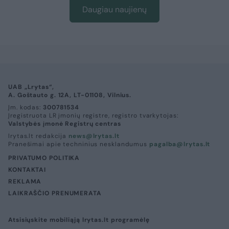
Daugiau naujienų
UAB „Lrytas“,
A. Goštauto g. 12A, LT-01108, Vilnius.
Įm. kodas:
300781534
Įregistruota LR įmonių registre, registro tvarkytojas:
Valstybės įmonė Registrų centras
lrytas.lt redakcija
news@lrytas.lt
Pranešimai apie techninius nesklandumus
pagalba@lrytas.lt
PRIVATUMO POLITIKA
KONTAKTAI
REKLAMA
LAIKRAŠČIO PRENUMERATA
Atsisiųskite mobiliąją lrytas.lt programėlę