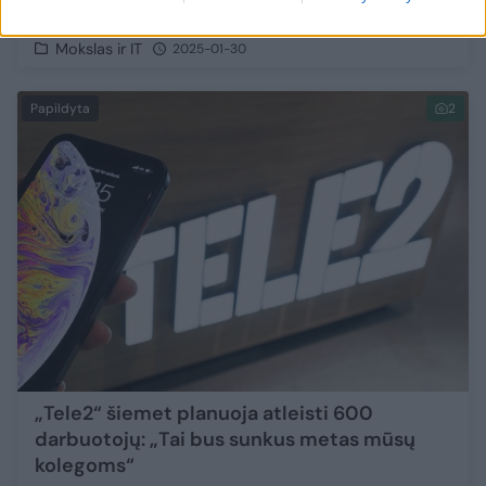
70 mln. eurų pelno
Mokslas ir IT
2025-01-30
Papildyta
2
„Tele2“ šiemet planuoja atleisti 600
darbuotojų: „Tai bus sunkus metas mūsų
kolegoms“