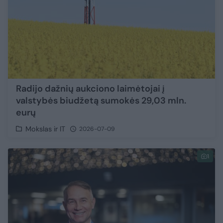
Radijo dažnių aukciono laimėtojai į
valstybės biudžetą sumokės 29,03 mln.
eurų
Mokslas ir IT
2026-07-09
1