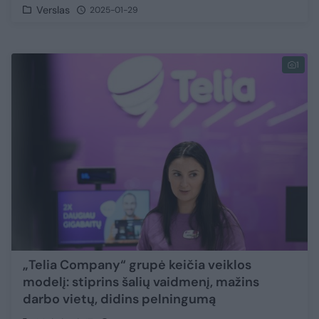
Verslas
2025-01-29
1
„Telia Company“ grupė keičia veiklos
modelį: stiprins šalių vaidmenį, mažins
darbo vietų, didins pelningumą