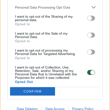
įsitraukimo, ruošiantis reaguoti į grėsmes:
Personal Data Processing Opt Outs
tai Lietuvos valdymo silpnoji pusė
I want to opt-out of the Sharing of my
Lietuvos diena
2025-04-01
personal data.
Opted In
I want to opt-out of the Sale of my
Personal Data.
1
Opted In
I want to opt-out of processing my
Personal Data for Targeted Advertising.
Opted In
I want to opt-out of Collection, Use,
Retention, Sale, and/or Sharing of my
Personal Data that Is Unrelated with the
Purposes for which it was collected.
Opted Out
CONFIRM
„Telia“ 2024 metais Lietuvoje uždirbo per
Data Deletion
Data Access
Privacy Policy