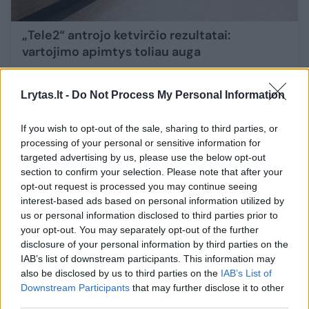
„Tele2“ antrojo ketvirčio rezultatai:
vartojimo apimtys toliau auga
Mokslas ir IT
2025-07-17
Lrytas.lt -
Do Not Process My Personal Information
5
If you wish to opt-out of the sale, sharing to third parties, or
processing of your personal or sensitive information for
targeted advertising by us, please use the below opt-out
section to confirm your selection. Please note that after your
opt-out request is processed you may continue seeing
interest-based ads based on personal information utilized by
us or personal information disclosed to third parties prior to
your opt-out. You may separately opt-out of the further
disclosure of your personal information by third parties on the
IAB’s list of downstream participants. This information may
also be disclosed by us to third parties on the
IAB’s List of
Downstream Participants
that may further disclose it to other
third parties.
G. Kaminskaitė-Salters pasigenda valstybės