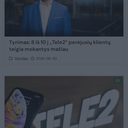
Tyrimas: 8 iš 10 į „Tele2“ perėjusių klientų
teigia mokantys mažiau
Verslas
2026-06-30
1