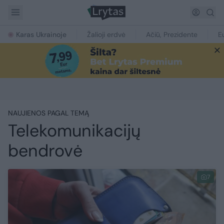
Karas Ukrainoje
Žalioji erdvė
Ačiū, Prezidente
E
NAUJIENOS PAGAL TEMĄ
Telekomunikacijų
bendrovė
7