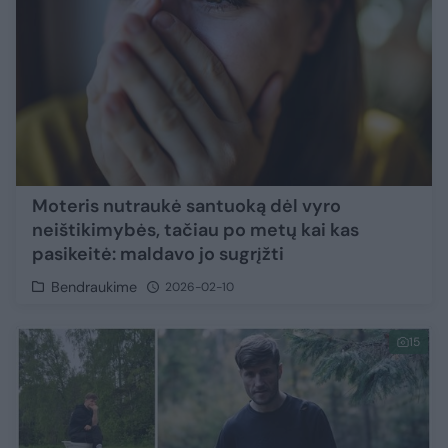
Moteris nutraukė santuoką dėl vyro
neištikimybės, tačiau po metų kai kas
pasikeitė: maldavo jo sugrįžti
Bendraukime
2026-02-10
15