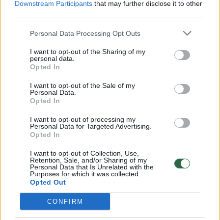
Downstream Participants
that may further disclose it to other
third parties.
Personal Data Processing Opt Outs
„Tinder“ sukčiaus S. Levievo aukos
I want to opt-out of the Sharing of my
„švenčia“ jo sulaikymą
personal data.
Opted In
Žmonės
2025-09-17
I want to opt-out of the Sale of my
Personal Data.
Opted In
4
I want to opt-out of processing my
Personal Data for Targeted Advertising.
Opted In
I want to opt-out of Collection, Use,
Retention, Sale, and/or Sharing of my
Personal Data that Is Unrelated with the
Purposes for which it was collected.
Opted Out
CONFIRM