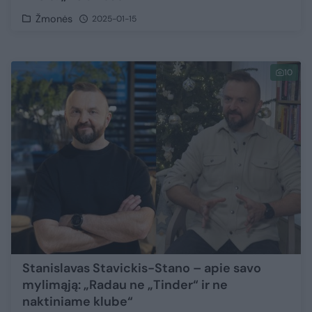
Žmonės
2025-01-15
10
Stanislavas Stavickis-Stano – apie savo
mylimąją: „Radau ne „Tinder“ ir ne
naktiniame klube“