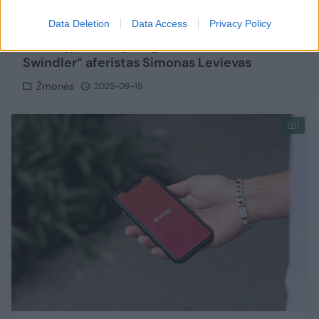
Data Deletion
Data Access
Privacy Policy
Batumyje sulaikytas garsusis „The Tinder
Swindler“ aferistas Simonas Levievas
Žmonės
2025-09-15
1