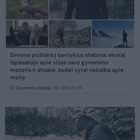
Simono požiūris į santykius stebina: atvirai
išpasakojo apie visas savo gyvenimo
moteris ir atsakė, kodėl vyrai nekalba apie
meilę
Gyvenimo būdas
2026-01-26
2