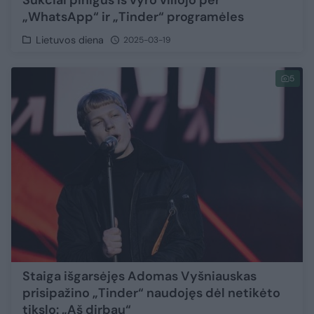
Sukčiai pinigus iš vyro viliojo per
„WhatsApp“ ir „Tinder“ programėles
Lietuvos diena
2025-03-19
5
Staiga išgarsėjęs Adomas Vyšniauskas
prisipažino „Tinder“ naudojęs dėl netikėto
tikslo: „Aš dirbau“