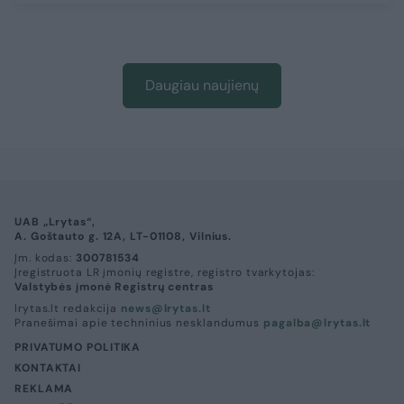
Daugiau naujienų
UAB „Lrytas“,
A. Goštauto g. 12A, LT-01108, Vilnius.
Įm. kodas:
300781534
Įregistruota LR įmonių registre, registro tvarkytojas:
Valstybės įmonė Registrų centras
lrytas.lt redakcija
news@lrytas.lt
Pranešimai apie techninius nesklandumus
pagalba@lrytas.lt
PRIVATUMO POLITIKA
KONTAKTAI
REKLAMA