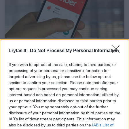
Simpatiško užsieniečio prašymas „Tinder“
pribloškė Indrę: „Noriu įspėti moteris“
Lrytas.lt -
Do Not Process My Personal Information
Bendraukime
2025-09-27
If you wish to opt-out of the sale, sharing to third parties, or
processing of your personal or sensitive information for
5
targeted advertising by us, please use the below opt-out
section to confirm your selection. Please note that after your
opt-out request is processed you may continue seeing
interest-based ads based on personal information utilized by
us or personal information disclosed to third parties prior to
your opt-out. You may separately opt-out of the further
disclosure of your personal information by third parties on the
IAB’s list of downstream participants. This information may
also be disclosed by us to third parties on the
IAB’s List of