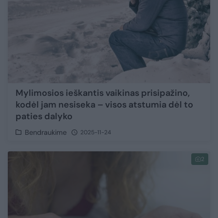
Mylimosios ieškantis vaikinas prisipažino,
kodėl jam nesiseka – visos atstumia dėl to
paties dalyko
Bendraukime
2025-11-24
2