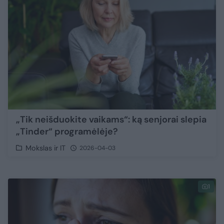
„Tik neišduokite vaikams“: ką senjorai slepia
„Tinder“ programėlėje?
Mokslas ir IT
2026-04-03
1