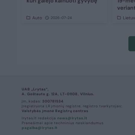
kuri galėjo kainuoti gyvybę
19-met
verian
Auto
Lietu
2026-07-24
UAB „Lrytas“,
A. Goštauto g. 12A, LT-01108, Vilnius.
Įm. kodas:
300781534
Įregistruota LR įmonių registre, registro tvarkytojas:
Valstybės įmonė Registrų centras
lrytas.lt redakcija
news@lrytas.lt
Pranešimai apie techninius nesklandumus
pagalba@lrytas.lt