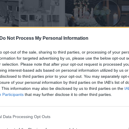
Do Not Process My Personal Information
i keiksmai, sprogimas
Po tragiškai žuvusios 19
to opt-out of the sale, sharing to third parties, or processing of your per
iškas žiaurumas:
metės Anastasijos
formation for targeted advertising by us, please use the below opt-out s
inė Medininkų
laidotuvių – širdį verian
r selection. Please note that after your opt-out request is processed y
io posto didvyrių
mamos laiškas dukrai
(8
eing interest-based ads based on personal information utilized by us or
na
(12)
disclosed to third parties prior to your opt-out. You may separately opt-
losure of your personal information by third parties on the IAB’s list of
a
Gyvenimo būdas
2026-07-31
2026-0
. This information may also be disclosed by us to third parties on the
IA
Participants
that may further disclose it to other third parties.
24
Atnaujinta
l Data Processing Opt Outs