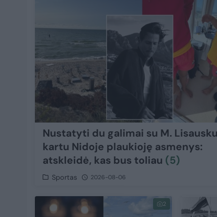
Nustatyti du galimai su M. Lisausk
kartu Nidoje plaukioję asmenys:
atskleidė, kas bus toliau
(5)
Sportas
2026-08-06
2