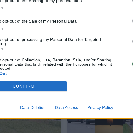
o opt-out of the Sharing of my personal data.
In
o opt-out of the Sale of my Personal Data.
In
to opt-out of processing my Personal Data for Targeted
ing.
In
Tragedija Sietlo centre: žuvo mažiausiai 
o opt-out of Collection, Use, Retention, Sale, and/or Sharing
)
žmonės, tarp sužeistųjų – mažametis
ersonal Data that Is Unrelated with the Purposes for which it
lected.
Out
Pasaulis
2026-07-27
CONFIRM
16
Data Deletion
Data Access
Privacy Policy