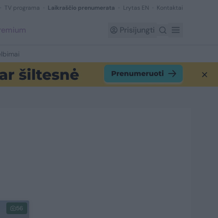
TV programa
Laikraščio prenumerata
Lrytas EN
Kontaktai
Premium
Prisijungti
lbimai
56