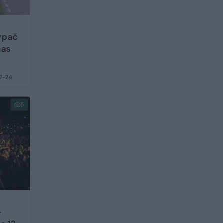
 ypač
mas
7-24
5
–