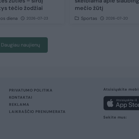
ės žūties – širdį
skelbiama apie siaubing
tys tėčio žodžiai
mečio žūtį
vos diena
Sportas
2026-07-23
2026-07-20
Daugiau naujienų
Atsisiųskite mobi
PRIVATUMO POLITIKA
KONTAKTAI
REKLAMA
LAIKRAŠČIO PRENUMERATA
Sekite mus: