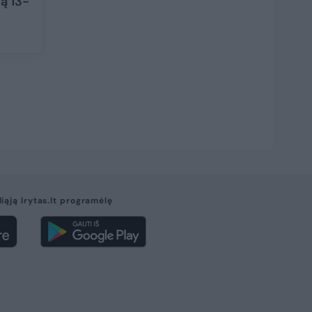
ą 13-
liąją lrytas.lt programėlę