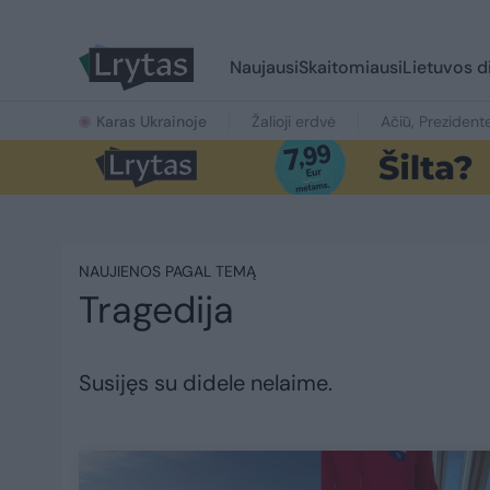
Naujausi
Skaitomiausi
Lietuvos d
Karas Ukrainoje
Žalioji erdvė
Ačiū, Prezident
NAUJIENOS PAGAL TEMĄ
Tragedija
Susijęs su didele nelaime.