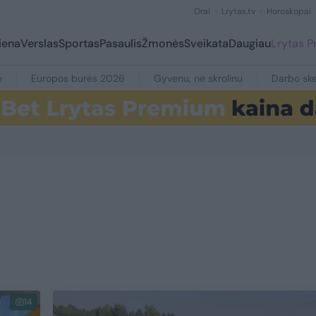
Orai
Lrytas.tv
Horoskopai
iena
Verslas
Sportas
Pasaulis
Žmonės
Sveikata
Daugiau
Lrytas 
e
Europos burės 2026
Gyvenu, ne skrolinu
Darbo ske
14