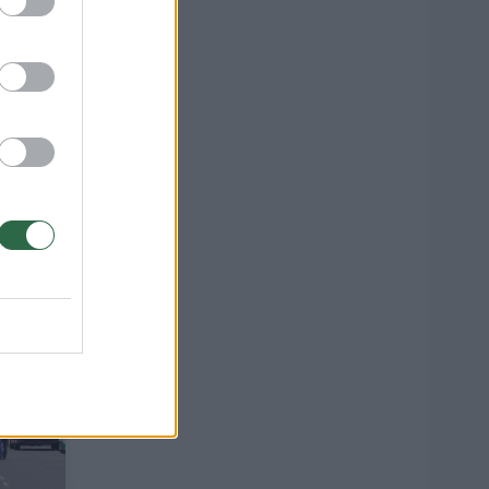
du
25