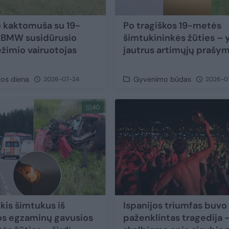
o kaktomuša su 19-
Po tragiškos 19-metės
 BMW susidūrusio
šimtukininkės žūties –
žimio vairuotojas
jautrus artimųjų prašy
vos diena
Gyvenimo būdas
2026-07-24
2026-0
40
kis šimtukus iš
Ispanijos triumfas buvo
s egzaminų gavusios
paženklintas tragedija 