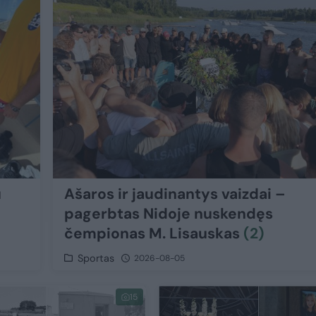
u
Ašaros ir jaudinantys vaizdai –
pagerbtas Nidoje nuskendęs
čempionas M. Lisauskas
(2)
Sportas
2026-08-05
15