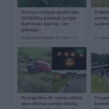
Po žvyru Airijoje aptikti dar
Prabil
22 kūdikių palaikai: tyrėjai
metės
baiminasi, kad tai – ne
sunkve
pabaiga
Gyvenimo būdas
Lietu
2026-07-27
24
Po tragiškos 19-metės žūties
Po pen
specialistas įvardijo klaidą,
brando