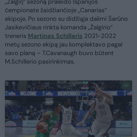
„Žalgirį“ sezoną praleido Ispanijos
čempionate žaidžiančioje „Canarias“
ekipoje. Po sezono su didžiąja dalimi Šarūno
Jasikevičiaus rinkta komanda „Žalgirio“
treneris
Martinas Schilleris
2021-2022
metų sezono ekipą jau komplektavo pagal
savo planą – T.Cavanaugh buvo būtent
M.Schillerio pasirinkimas.
1