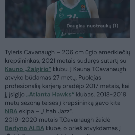
Daugiau nuotraukų (1)
Tyleris Cavanaugh – 206 cm ūgio amerikiečių
krepšininkas, 2021 metais sudaręs sutartį su
Kauno „Žalgirio“
klubu. Į Kauną T.Cavanaugh
atvyko būdamas 27 metų. Puolėjas
profesionalią karjerą pradėjo 2017 metais, kai
jį įsigijo
„Atlanta Hawks“
klubas. 2018-2019
metų sezoną teises į krepšininką gavo kita
NBA
ekipa – „Utah Jazz“.
2019-2020 metais T.Cavanaugh žaidė
Berlyno ALBA
klube, o prieš atvykdamas į