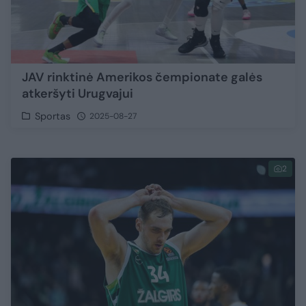
JAV rinktinė Amerikos čempionate galės
atkeršyti Urugvajui
Sportas
2025-08-27
2