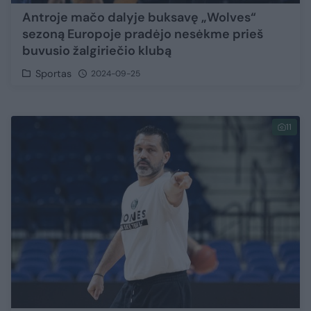
Antroje mačo dalyje buksavę „Wolves“
sezoną Europoje pradėjo nesėkme prieš
buvusio žalgiriečio klubą
Sportas
2024-09-25
11