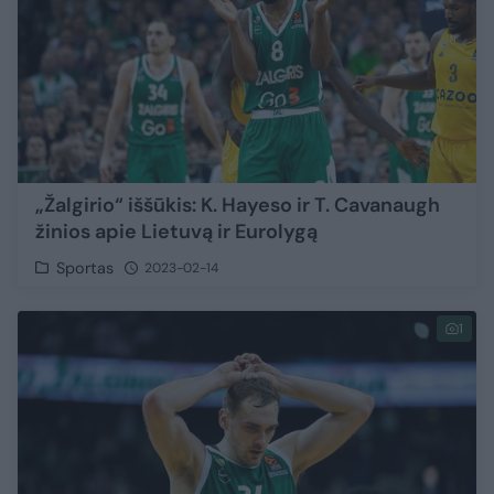
„Žalgirio“ iššūkis: K. Hayeso ir T. Cavanaugh
žinios apie Lietuvą ir Eurolygą
Sportas
2023-02-14
1