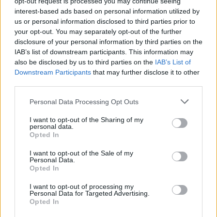
opt-out request is processed you may continue seeing
interest-based ads based on personal information utilized by
99-ąjį gimtadienį minintis Valdas Adamkus:
us or personal information disclosed to third parties prior to
esu tiesiog nustebintas
your opt-out. You may separately opt-out of the further
disclosure of your personal information by third parties on the
Lietuvos diena
2025-11-03
IAB’s list of downstream participants. This information may
also be disclosed by us to third parties on the
IAB’s List of
9
Downstream Participants
that may further disclose it to other
third parties.
Personal Data Processing Opt Outs
I want to opt-out of the Sharing of my
personal data.
Opted In
I want to opt-out of the Sale of my
Personal Data.
Opted In
I want to opt-out of processing my
Personal Data for Targeted Advertising.
Opted In
Valdo Adamkaus istorijoje – įspūdingas