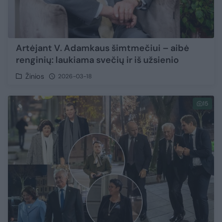
Artėjant V. Adamkaus šimtmečiui – aibė
renginių: laukiama svečių ir iš užsienio
Žinios
2026-03-18
15