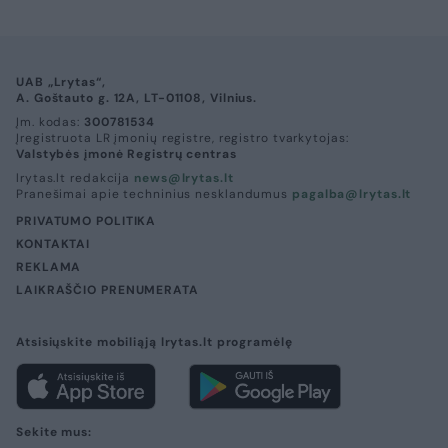
UAB „Lrytas“,
A. Goštauto g. 12A, LT-01108, Vilnius.
Įm. kodas:
300781534
Įregistruota LR įmonių registre, registro tvarkytojas:
Valstybės įmonė Registrų centras
lrytas.lt redakcija
news@lrytas.lt
Pranešimai apie techninius nesklandumus
pagalba@lrytas.lt
PRIVATUMO POLITIKA
KONTAKTAI
REKLAMA
LAIKRAŠČIO PRENUMERATA
Atsisiųskite mobiliąją lrytas.lt programėlę
Sekite mus: