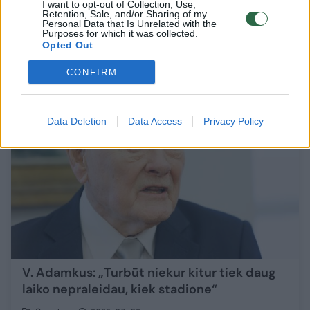
faktas: paskelbė apie išskirtinę kilmę
I want to opt-out of Collection, Use,
Retention, Sale, and/or Sharing of my
Personal Data that Is Unrelated with the
Kultūra
2025-07-18
Purposes for which it was collected.
Opted Out
CONFIRM
5
Data Deletion
Data Access
Privacy Policy
V. Adamkus: „Turbūt niekur kitur tiek daug
laiko nepraleidau, kiek stadione“