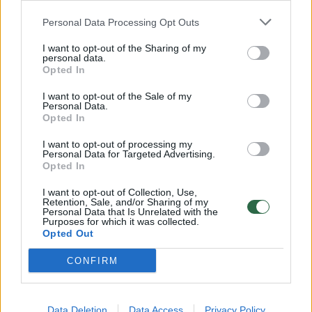
Sveikatos šaltinis, kurį atradę dar ne visi:
Personal Data Processing Opt Outs
miško maudynių gidė patarė, kuriems
žmonėms tai ypač naudinga
I want to opt-out of the Sharing of my
personal data.
Opted In
Gamta
2025-06-02
I want to opt-out of the Sale of my
Personal Data.
Opted In
33
I want to opt-out of processing my
Personal Data for Targeted Advertising.
Opted In
I want to opt-out of Collection, Use,
Retention, Sale, and/or Sharing of my
Personal Data that Is Unrelated with the
Purposes for which it was collected.
Opted Out
CONFIRM
Data Deletion
Data Access
Privacy Policy