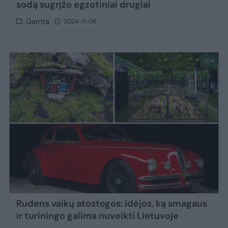
sodą sugrįžo egzotiniai drugiai
Gamta
2024-11-08
4
Rudens vaikų atostogos: idėjos, ką smagaus
ir turiningo galima nuveikti Lietuvoje