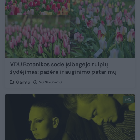
VDU Botanikos sode įsibėgėjo tulpių
žydėjimas: pažėrė ir auginimo patarimų
Gamta
2026-05-06
3