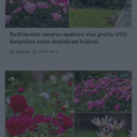
Ryškiausios vasaros spalvos: visu grožiu VDU
Botanikos sode skleidžiasi bijūnai
Gamta
2025-06-11
15