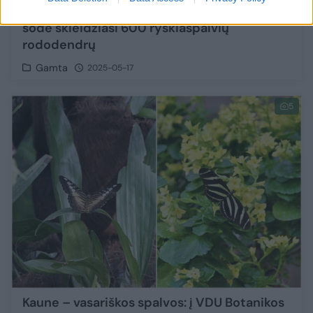
Šalta gegužė nesustabdė: VDU Botanikos
sode skleidžiasi 600 ryškiaspalvių
rododendrų
Gamta
2025-05-17
5
Kaune – vasariškos spalvos: į VDU Botanikos