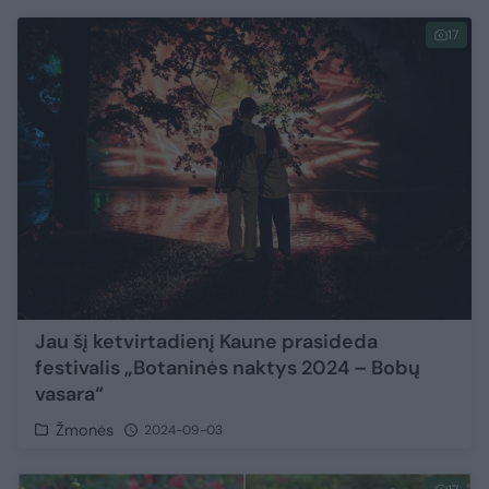
17
Jau šį ketvirtadienį Kaune prasideda
festivalis „Botaninės naktys 2024 – Bobų
vasara“
Žmonės
2024-09-03