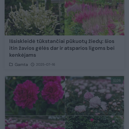
Išsiskleidė tūkstančiai pūkuotų žiedų: šios
itin žavios gėlės dar ir atsparios ligoms bei
kenkėjams
Gamta
2025-07-16
26