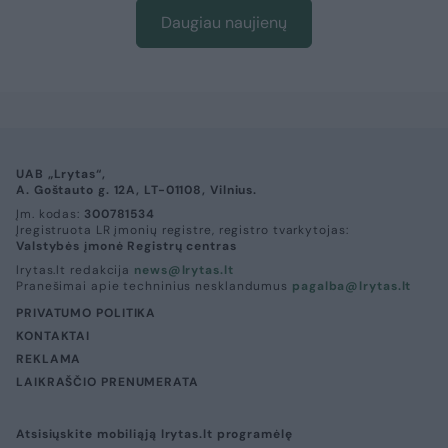
Daugiau naujienų
UAB „Lrytas“,
A. Goštauto g. 12A, LT-01108, Vilnius.
Įm. kodas:
300781534
Įregistruota LR įmonių registre, registro tvarkytojas:
Valstybės įmonė Registrų centras
lrytas.lt redakcija
news@lrytas.lt
Pranešimai apie techninius nesklandumus
pagalba@lrytas.lt
PRIVATUMO POLITIKA
KONTAKTAI
REKLAMA
LAIKRAŠČIO PRENUMERATA
Atsisiųskite mobiliąją lrytas.lt programėlę