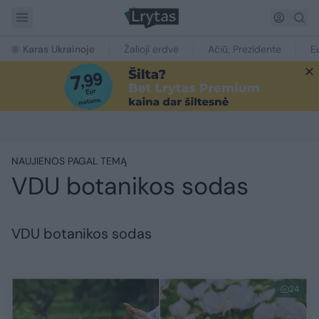
Karas Ukrainoje
Žalioji erdvė
Ačiū, Prezidente
E
NAUJIENOS PAGAL TEMĄ
VDU botanikos sodas
VDU botanikos sodas
24