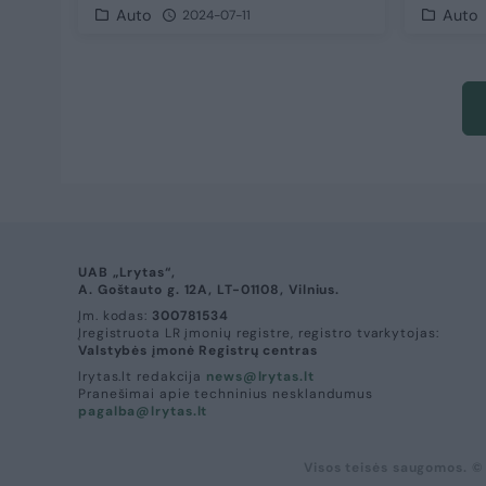
Auto
Auto
2024-07-11
UAB „Lrytas“,
A. Goštauto g. 12A, LT-01108, Vilnius.
Įm. kodas:
300781534
Įregistruota LR įmonių registre, registro tvarkytojas:
Valstybės įmonė Registrų centras
lrytas.lt redakcija
news@lrytas.lt
Pranešimai apie techninius nesklandumus
pagalba@lrytas.lt
Visos teisės saugomos. ©