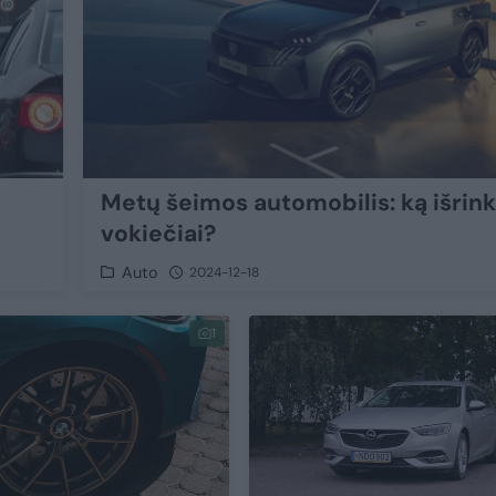
Metų šeimos automobilis: ką išrin
vokiečiai?
Auto
2024-12-18
1