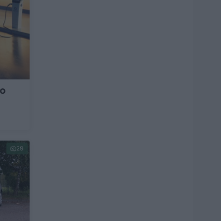
ko
29