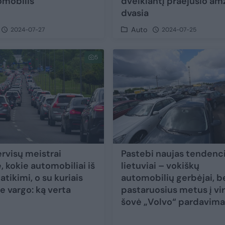
omobilis
dvelkiantį praėjusio am
dvasia
Auto
2024-07-27
2024-07-25
5
rvisų meistrai
Pastebi naujas tendenci
, kokie automobiliai iš
lietuviai – vokiškų
atikimi, o su kuriais
automobilių gerbėjai, b
e vargo: ką verta
pastaruosius metus į vi
šovė „Volvo“ pardavima