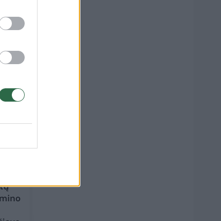
takos
as
9
etų
amino