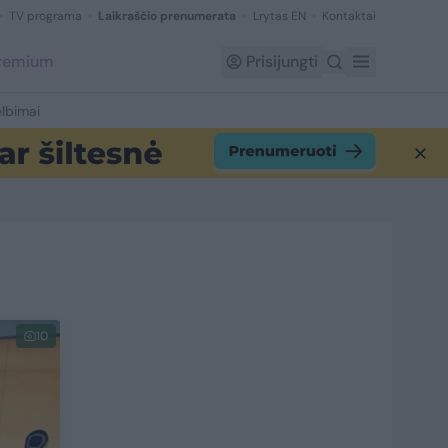
TV programa
Laikraščio prenumerata
Lrytas EN
Kontaktai
Premium
Prisijungti
lbimai
10