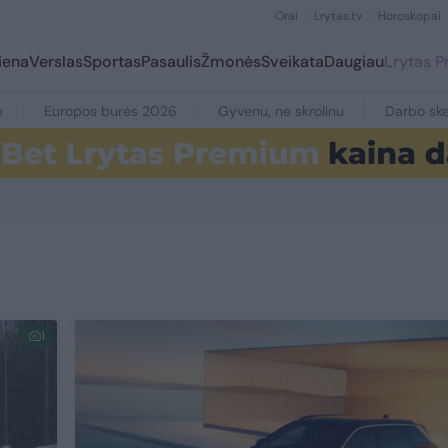
Orai
Lrytas.tv
Horoskopai
iena
Verslas
Sportas
Pasaulis
Žmonės
Sveikata
Daugiau
Lrytas 
e
Europos burės 2026
Gyvenu, ne skrolinu
Darbo ske
1