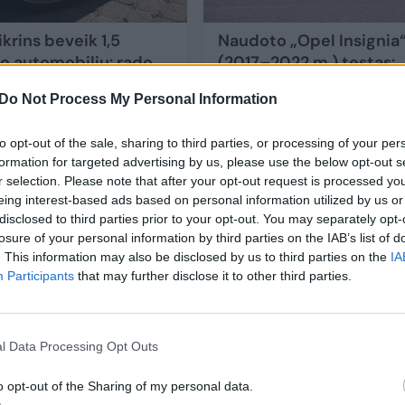
krins beveik 1,5
Naudoto „Opel Insignia
no automobilių: rado
(2017–2022 m.) testas:
mą stabdžių
beveik „Premium“ už
Do Not Process My Personal Information
oje
prieinamą kainą
Auto
2024-09-25
2024-08-30
to opt-out of the sale, sharing to third parties, or processing of your per
formation for targeted advertising by us, please use the below opt-out s
r selection. Please note that after your opt-out request is processed y
29
eing interest-based ads based on personal information utilized by us or
disclosed to third parties prior to your opt-out. You may separately opt-
losure of your personal information by third parties on the IAB’s list of
. This information may also be disclosed by us to third parties on the
IA
Participants
that may further disclose it to other third parties.
l Data Processing Opt Outs
o opt-out of the Sharing of my personal data.