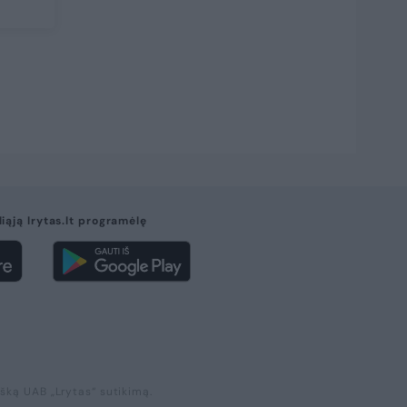
liąją lrytas.lt programėlę
išką UAB „Lrytas“ sutikimą.