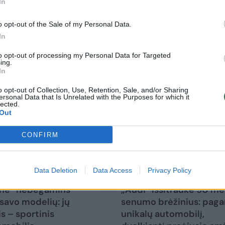
In
„Porsche“ keičia elektrifikacijos planus: į
o opt-out of the Sale of my Personal Data.
turėjo vieno modelio pardavimų smukim
In
to opt-out of processing my Personal Data for Targeted
ing.
Auto
2024-08-05
In
o opt-out of Collection, Use, Retention, Sale, and/or Sharing
2
ersonal Data that Is Unrelated with the Purposes for which it
lected.
Out
CONFIRM
Data Deletion
Data Access
Privacy Policy
che“ nebegamins
„Audi“ išsitraukė 90 m
 savo modelių: jų
senumo brėžinius: pag
s – sportinis
unikalų automobilį,