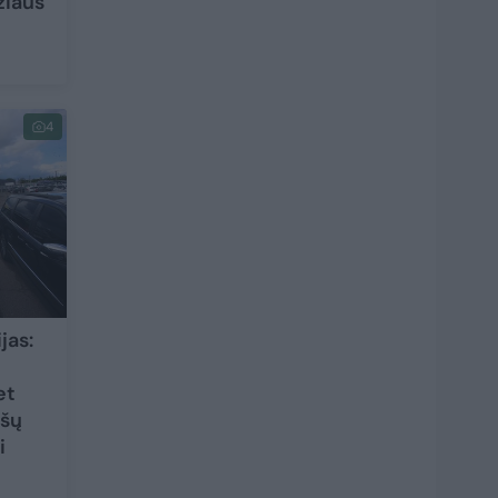
žiaus
4
jas:
et
ršų
i