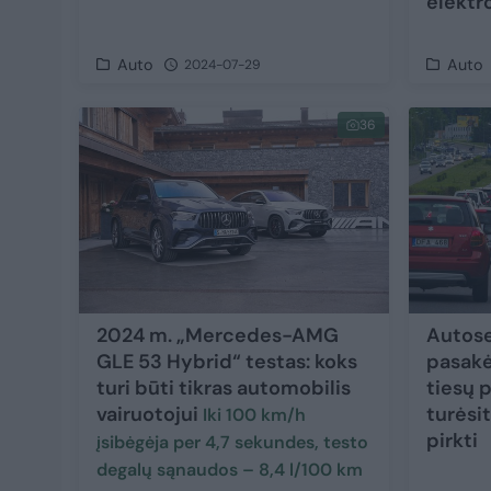
elektr
Auto
Auto
2024-07-29
36
2024 m. „Mercedes-AMG
Autose
GLE 53 Hybrid“ testas: koks
pasakė
turi būti tikras automobilis
tiesų p
vairuotojui
turėsit
Iki 100 km/h
pirkti
įsibėgėja per 4,7 sekundes, testo
degalų sąnaudos – 8,4 l/100 km