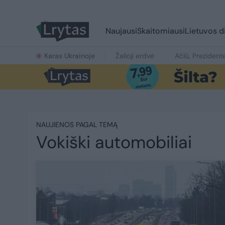
Naujausi
Skaitomiausi
Lietuvos d
Karas Ukrainoje
Žalioji erdvė
Ačiū, Prezident
NAUJIENOS PAGAL TEMĄ
Vokiški automobiliai