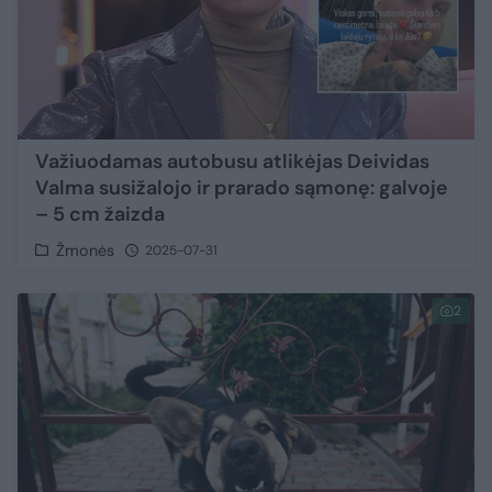
Važiuodamas autobusu atlikėjas Deividas
Valma susižalojo ir prarado sąmonę: galvoje
– 5 cm žaizda
Žmonės
2025-07-31
2