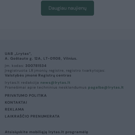
Daugiau naujienų
UAB „Lrytas“,
A. Goštauto g. 12A, LT-01108, Vilnius.
Įm. kodas:
300781534
Įregistruota LR įmonių registre, registro tvarkytojas:
Valstybės įmonė Registrų centras
lrytas.lt redakcija
news@lrytas.lt
Pranešimai apie techninius nesklandumus
pagalba@lrytas.lt
PRIVATUMO POLITIKA
KONTAKTAI
REKLAMA
LAIKRAŠČIO PRENUMERATA
Atsisiųskite mobiliąją lrytas.lt programėlę