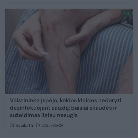
2
Vaistininkė įspėjo, kokios klaidos nedaryti
dezinfekuojant žaizdą: baisiai skaudės ir
sužeidimas ilgiau nesugis
Sveikata
2023-05-24