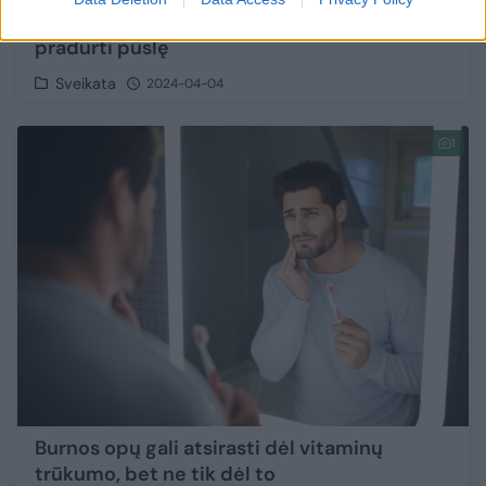
Pritrynė kojas? Vaistininkė atsakė, ar galima
pradurti pūslę
Sveikata
2024-04-04
1
Burnos opų gali atsirasti dėl vitaminų
trūkumo, bet ne tik dėl to