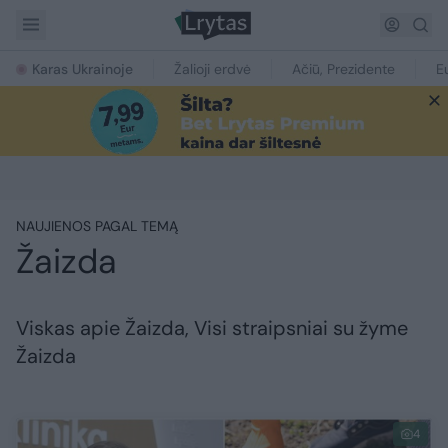
Karas Ukrainoje
Žalioji erdvė
Ačiū, Prezidente
E
NAUJIENOS PAGAL TEMĄ
Žaizda
Viskas apie Žaizda, Visi straipsniai su žyme
Žaizda
4