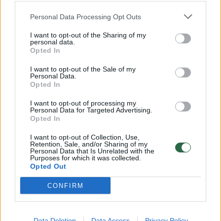
Personal Data Processing Opt Outs
Įspėja sodininkus: menka žaizdelė – vartai
I want to opt-out of the Sharing of my
mirtinai infekcijai
personal data.
Opted In
Sveikata
2024-04-15
I want to opt-out of the Sale of my
Personal Data.
Opted In
1
I want to opt-out of processing my
Personal Data for Targeted Advertising.
Opted In
I want to opt-out of Collection, Use,
Retention, Sale, and/or Sharing of my
Personal Data that Is Unrelated with the
Purposes for which it was collected.
Opted Out
CONFIRM
Data Deletion
Data Access
Privacy Policy