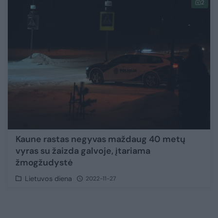
2
Kaune rastas negyvas maždaug 40 metų
vyras su žaizda galvoje, įtariama
žmogžudystė
Lietuvos diena
2022-11-27