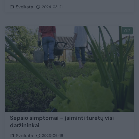
Sveikata
2024-03-21
2
Sepsio simptomai – įsiminti turėtų visi
daržininkai
Sveikata
2023-06-16