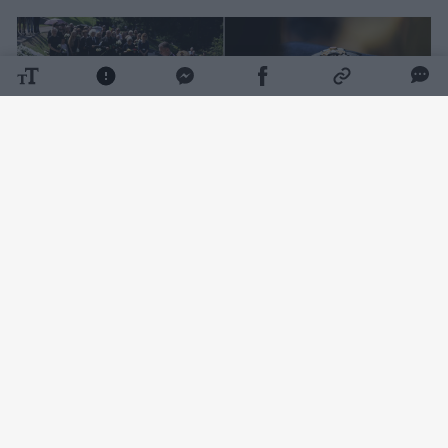
Daugiau nuotraukų (156)
K. D. Prunskienei surengtos valstybinės
laidotuvės. Su velione atsisveikinti buvo
galima Vilniaus Šv. Jonų bažnyčioje.
Jos
šermenyse trečiadienį pasirodė ir šalies