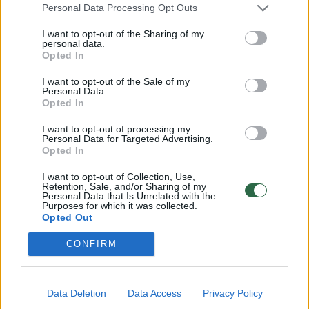
Susiję straipsniai
Personal Data Processing Opt Outs
I want to opt-out of the Sharing of my
personal data.
Opted In
I want to opt-out of the Sale of my
Personal Data.
Opted In
I want to opt-out of processing my
Personal Data for Targeted Advertising.
Opted In
Kovai su naujos kartos
Konservat
I want to opt-out of Collection, Use,
Retention, Sale, and/or Sharing of my
grėsmėmis įkurta Lietuvos
Nausėdą
Personal Data that Is Unrelated with the
Purposes for which it was collected.
kariuomenės Kibernetinės
susitari
Opted Out
gynybos valdyba
imtis ly
CONFIRM
Data Deletion
Data Access
Privacy Policy