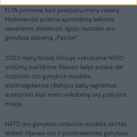
ELTA primena, kad praėjusių metų vasarą
Nyderlandai priėmė sprendimą kelioms
savaitėms dislokuoti ilgojo nuotolio oro
gynybos sistemą „Patriot“.
2023 metų birželį Vilniuje vykusiame NATO
viršūnių susitikime Aljanso šalys sutarė dėl
rotacinio oro gynybos modelio,
atsižvelgdamos į Baltijos šalių raginimus
sustiprinti šiuo metu vykdomą oro policijos
misiją.
NATO oro gynybos rotacinis modelis skirtas
didinti Aljanso oro ir priešraketinės gynybos