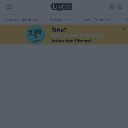
Karas Ukrainoje
Žalioji erdvė
Ačiū, Prezidente
E