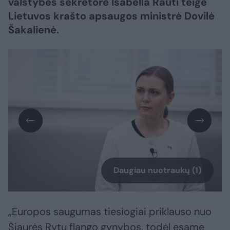
valstybės sekretore Isabella Rauti teigė
Lietuvos krašto apsaugos ministrė Dovilė
Šakalienė.
Daugiau nuotraukų (1)
„Europos saugumas tiesiogiai priklauso nuo
Šiaurės Rytų flango gynybos, todėl esame