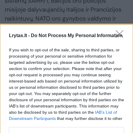
sistemų SAMP/T, Baltijos oro policijos
misijoje dalyvaujančių Italijos ir Prancūzijos
naikintuvų, NATO oro gynybos valdymo ir
vadovavimo sistemos sąveika su Lietuvos
oro gynybos sistemomis NASAMS,
Lrytas.lt -
Do Not Process My Personal Information
užtikrinant regioninį oro gynybos operacijų
If you wish to opt-out of the sale, sharing to third parties, or
vykdymą.
processing of your personal or sensitive information for
targeted advertising by us, please use the below opt-out
section to confirm your selection. Please note that after your
Italija šiuo metu septintąjį kartą dalyvauja
opt-out request is processed you may continue seeing
interest-based ads based on personal information utilized by
NATO oro policijos misijoje Baltijos šalyse,
us or personal information disclosed to third parties prior to
skiria savo pajėgumus į NATO priešakinių
your opt-out. You may separately opt-out of the further
pajėgų batalionų kovines grupes, šalies karo
disclosure of your personal information by third parties on the
IAB’s list of downstream participants. This information may
laivai taip pat patruliuoja Baltijos jūroje.
also be disclosed by us to third parties on the
IAB’s List of
Downstream Participants
that may further disclose it to other
third parties.