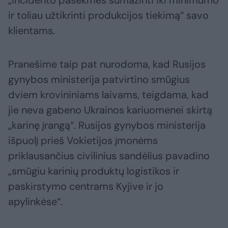
„incidento pasekmes sumažinti iki minimumo
ir toliau užtikrinti produkcijos tiekimą“ savo
klientams.
Pranešime taip pat nurodoma, kad Rusijos
gynybos ministerija patvirtino smūgius
dviem krovininiams laivams, teigdama, kad
jie neva gabeno Ukrainos kariuomenei skirtą
„karinę įrangą“. Rusijos gynybos ministerija
išpuolį prieš Vokietijos įmonėms
priklausančius civilinius sandėlius pavadino
„smūgiu karinių produktų logistikos ir
paskirstymo centrams Kyjive ir jo
apylinkėse“.