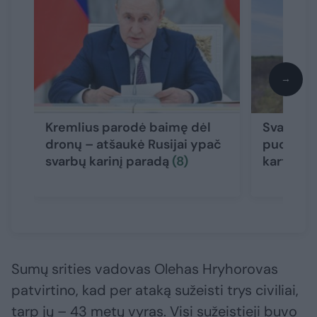
→
Kremlius parodė baimę dėl
Svarbiaus
dronų – atšaukė Rusijai ypač
puolimą l
svarbų karinį paradą
(8)
kartais n
Sumų srities vadovas Olehas Hryhorovas
patvirtino, kad per ataką sužeisti trys civiliai,
tarp jų – 43 metų vyras. Visi sužeistieji buvo