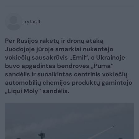
Lrytas.lt
Per Rusijos raketų ir dronų ataką
Juodojoje jūroje smarkiai nukentėjo
vokiečių sausakrūvis „Emil“, o Ukrainoje
buvo apgadintas bendrovės „Puma“
sandėlis ir sunaikintas centrinis vokiečių
automobilių chemijos produktų gamintojo
„Liqui Moly“ sandėlis.