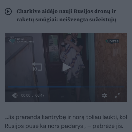
Charkive aidėjo nauji Rusijos dronų ir
raketų smūgiai: neišvengta sužeistųjų
„Jis praranda kantrybę ir norą toliau laukti, kol
Rusijos pusė ką nors padarys , – pabrėžė jis.