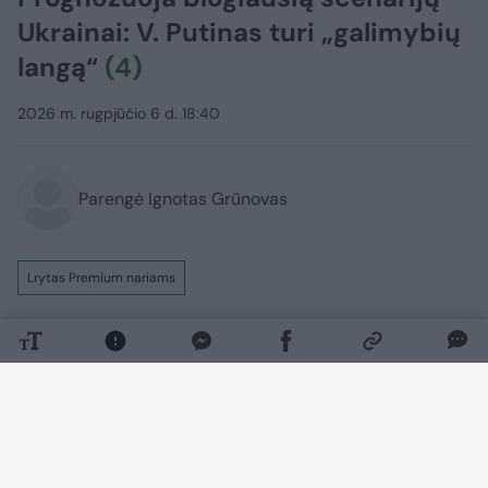
Ukrainai: V. Putinas turi „galimybių
langą“
(4)
2026 m. rugpjūčio 6 d. 18:40
Parengė Ignotas Grūnovas
Lrytas Premium nariams
Per dar vieną masinę Rusijos ataką prieš
Ukrainą trečiadienio naktį Ukrainos
pajėgoms nepavyko numušti nė vienos
okupantų raketos. Tai sukėlė prezidento
Volodymyro Zelenskio pyktį, o užsienio
karybos ekspertai prabilo apie Kremliui