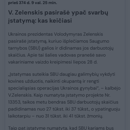
prieš 374 d. 9 val. 25 min.
V. Zelenskis pasirašė ypač svarbų
įstatymą: kas keičiasi
Ukrainos prezidentas Volodymyras Zelenskis
pasirašė įstatymą, kuriuo išplečiamos Saugumo
tarnybos (SBU) galios ir didinamas jos darbuotojų
skaičius. Apie tai šalies vadovas pranešė savo
vakariniame vaizdo kreipimesi liepos 28 d.
„Įstatymas suteikia SBU daugiau galimybių vykdyti
kovines užduotis, naikinti okupantą ir rengti
specialiąsias operacijas Ukrainos gynybai“, – kalbėjo
V.Zelenskis. Kaip numatyta įstatymo projekte Nr.
13353, taikos metu bendras SBU darbuotojų skaičius
padidinamas nuo 27 tūkst. iki 37 tūkst., o ypatinguoju
laikotarpiu – nuo 31 tūkst. iki 41 tūkst. žmonių.
Taip pat įstatyme numatyta, kad SBU kariams bus