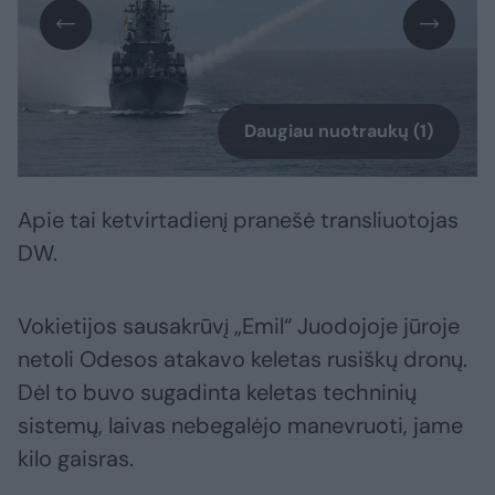
Daugiau nuotraukų (1)
Apie tai ketvirtadienį pranešė transliuotojas
DW.
Vokietijos sausakrūvį „Emil“ Juodojoje jūroje
netoli Odesos atakavo keletas rusiškų dronų.
Dėl to buvo sugadinta keletas techninių
sistemų, laivas nebegalėjo manevruoti, jame
kilo gaisras.