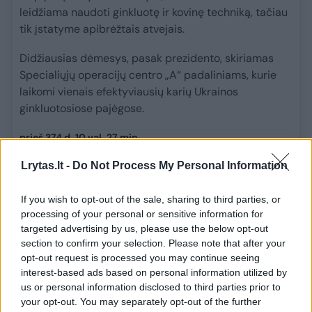
leidžiama naudoti ginkluotę ir kovinę techniką, tačiau
tik įstatyme apibrėžtais atvejais.
Didžiausias dėmesys, pasak prezidento, skiriamas
Specialiųjų operacijų centro „A“ padaliniams, kurie
laikomi vienais efektyviausių karių Ukrainos
ginkluotosiose pajėgose.
prieš 374 d. 10 val. 27 min.
Ukrainą užpuolė Dievo rykštė –
Lrytas.lt -
Do Not Process My Personal Information
skėriai
If you wish to opt-out of the sale, sharing to third parties, or
Pietų Ukrainą užpuolė tūkstančiai skėrių, o valdžios
processing of your personal or sensitive information for
institucijos kaltina Rusiją dėl jos karių nuniokotos
targeted advertising by us, please use the below opt-out
section to confirm your selection. Please note that after your
dirbamos žemės ir infrastruktūros, praneša „Politico“.
opt-out request is processed you may continue seeing
interest-based ads based on personal information utilized by
Nors Ukraina jau ne pirmą kartą susiduria su skėrių
us or personal information disclosed to third parties prior to
spiečiais, šiemet problema didesnė. Viena iš
your opt-out. You may separately opt-out of the further
labiausiai nukentėjusių vietovių yra buvęs Kachovkos