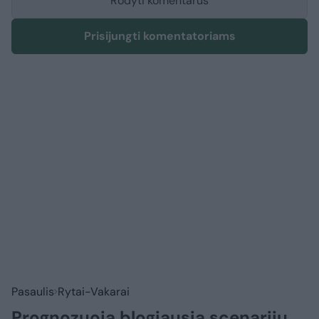
Rodyti komentarus
Prisijungti komentatoriams
Pasaulis
Rytai-Vakarai
Prognozuoja blogiausią scenarijų