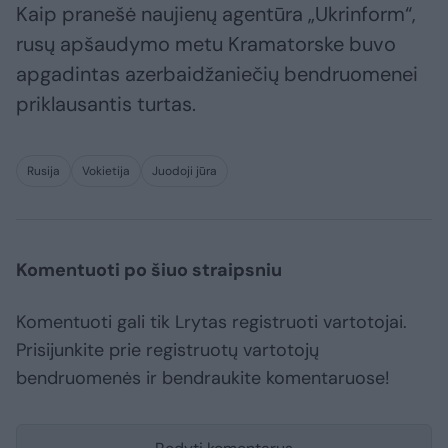
Kaip pranešė naujienų agentūra „Ukrinform“,
rusų apšaudymo metu Kramatorske buvo
apgadintas azerbaidžaniečių bendruomenei
priklausantis turtas.
Rusija
Vokietija
Juodoji jūra
Komentuoti po šiuo straipsniu
Komentuoti gali tik Lrytas registruoti vartotojai.
Prisijunkite prie registruotų vartotojų
bendruomenės ir bendraukite komentaruose!