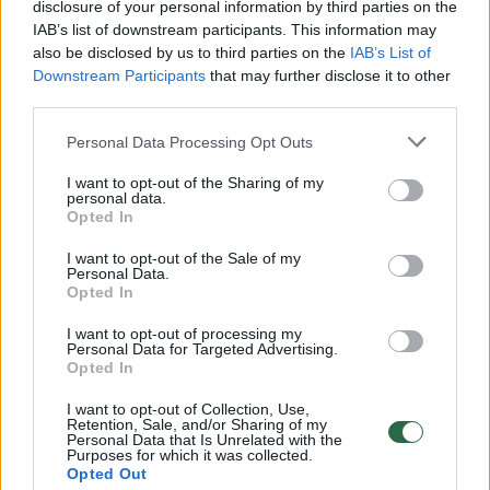
disclosure of your personal information by third parties on the
tvenkinys, nusekęs po to, kai Rusijos kariai 2023 m.
IAB’s list of downstream participants. This information may
susprogdino jo užtvanką, kad sustabdytų Ukrainos
also be disclosed by us to third parties on the
IAB’s List of
pajėgų judėjimą.
Downstream Participants
that may further disclose it to other
third parties.
„Būkime atviri, didžiausia to priežastis – karas... Prie
Personal Data Processing Opt Outs
kontaktinės linijos apleistos dirbamos žemės,
sunaikinta Kachovkos hidroelektrinė. Skėrių invazija –
I want to opt-out of the Sharing of my
tai Rusijos vykdomo ekocido prieš Ukrainą pasekmė“,
personal data.
Opted In
– agrarinių naujienų portalui „Latifundist“ sakė
Ukrainos valstybinės maisto ir vartotojų apsaugos
I want to opt-out of the Sale of my
Personal Data.
tarnybos vadovo pavaduotojas Vadimas Čaikovskis.
Opted In
Pasak V. Čaikovskio, skėrių invazijos protrūkiai
I want to opt-out of processing my
konfliktų regionuose vyksta nuo 2022 m. 2023 m.
Personal Data for Targeted Advertising.
Opted In
skėrių užfiksuota Donecke, Zaporižioje ir Chersone, o
2024 m. – dviejuose Charkivo srities rajonuose.
I want to opt-out of Collection, Use,
Retention, Sale, and/or Sharing of my
Tačiau ankstesni protrūkiai buvo mažesnio masto nei
Personal Data that Is Unrelated with the
šiemet, sakė V. Čaikovskis.
Purposes for which it was collected.
Opted Out