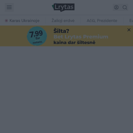
Karas Ukrainoje
Žalioji erdvė
Ačiū, Prezidente
E