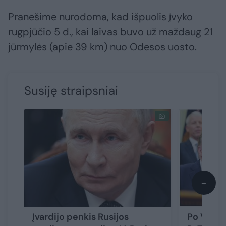
Pranešime nurodoma, kad išpuolis įvyko
rugpjūčio 5 d., kai laivas buvo už maždaug 21
jūrmylės (apie 39 km) nuo Odesos uosto.
Susiję straipsniai
→
Įvardijo penkis Rusijos
Po V. Zel