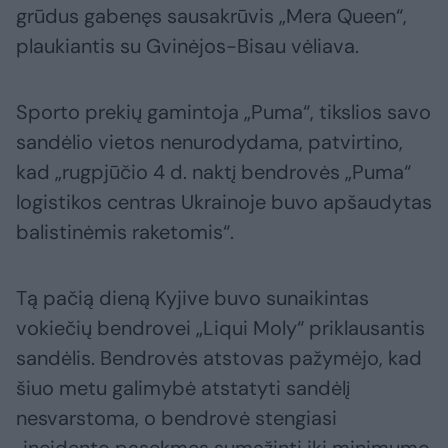
grūdus gabenęs sausakrūvis „Mera Queen“,
plaukiantis su Gvinėjos-Bisau vėliava.
Sporto prekių gamintoja „Puma“, tikslios savo
sandėlio vietos nenurodydama, patvirtino,
kad „rugpjūčio 4 d. naktį bendrovės „Puma“
logistikos centras Ukrainoje buvo apšaudytas
balistinėmis raketomis“.
Tą pačią dieną Kyjive buvo sunaikintas
vokiečių bendrovei „Liqui Moly“ priklausantis
sandėlis. Bendrovės atstovas pažymėjo, kad
šiuo metu galimybė atstatyti sandėlį
nesvarstoma, o bendrovė stengiasi