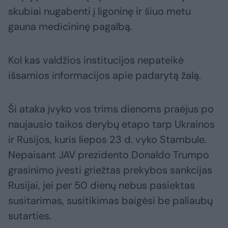
skubiai nugabenti į ligoninę ir šiuo metu
gauna medicininę pagalbą.
Kol kas valdžios institucijos nepateikė
išsamios informacijos apie padarytą žalą.
Ši ataka įvyko vos trims dienoms praėjus po
naujausio taikos derybų etapo tarp Ukrainos
ir Rusijos, kuris liepos 23 d. vyko Stambule.
Nepaisant JAV prezidento Donaldo Trumpo
grasinimo įvesti griežtas prekybos sankcijas
Rusijai, jei per 50 dienų nebus pasiektas
susitarimas, susitikimas baigėsi be paliaubų
sutarties.