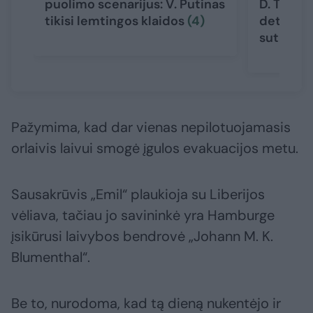
puolimo scenarijus: V. Putinas
D. Trump
tikisi lemtingos klaidos
(4)
detalių: 
sutarta
(
Pažymima, kad dar vienas nepilotuojamasis
orlaivis laivui smogė įgulos evakuacijos metu.
Sausakrūvis „Emil“ plaukioja su Liberijos
vėliava, tačiau jo savininkė yra Hamburge
įsikūrusi laivybos bendrovė „Johann M. K.
Blumenthal“.
Be to, nurodoma, kad tą dieną nukentėjo ir