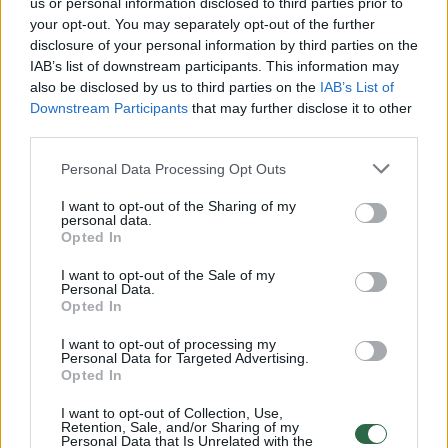
us or personal information disclosed to third parties prior to
rūkyta druska bei duona, antrajam -
your opt-out. You may separately opt-out of the further
disclosure of your personal information by third parties on the
veršienos kapotinį su marinuotais
IAB’s list of downstream participants. This information may
šakniavaisiais, skrudintais kedro riešutais,
also be disclosed by us to third parties on the
IAB’s List of
sviesto padažu ir grietine.
Downstream Participants
that may further disclose it to other
third parties.
Personal Data Processing Opt Outs
Pagrindiniam patiekalui virtuvės šefas paruoš
24 val. troškintą jaučio žandą su traškiais
I want to opt-out of the Sharing of my
personal data.
svogūnais, kalafiorų ir pastarnokų piurė,
Opted In
sezoniniais grybais ir veršienos sultiniu, o
I want to opt-out of the Sale of my
Personal Data.
desertui - žaliąsias citrinas ir kokosus su
Opted In
itališku degintu morengu.
I want to opt-out of processing my
Personal Data for Targeted Advertising.
Opted In
Taip pat norintys galės rinktis ir trumpesnius
I want to opt-out of Collection, Use,
pakilimus su šampanu ar kokteiliais danguje.
Retention, Sale, and/or Sharing of my
Personal Data that Is Unrelated with the