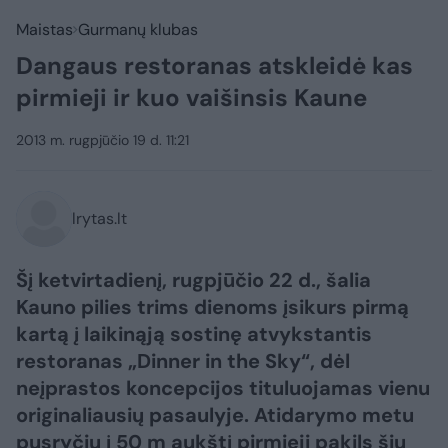
Maistas
Gurmanų klubas
Dangaus restoranas atskleidė kas
pirmieji ir kuo vaišinsis Kaune
2013 m. rugpjūčio 19 d. 11:21
lrytas.lt
Šį ketvirtadienį, rugpjūčio 22 d., šalia
Kauno pilies trims dienoms įsikurs pirmą
kartą į laikinąją sostinę atvykstantis
restoranas „Dinner in the Sky“, dėl
neįprastos koncepcijos tituluojamas vienu
originaliausių pasaulyje. Atidarymo metu
pusryčių į 50 m aukštį pirmieji pakils šių