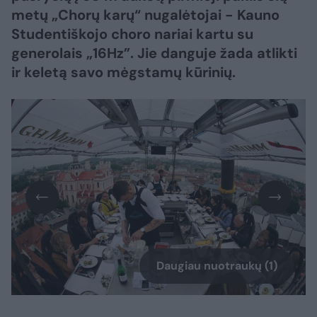
metų „Chorų karų“ nugalėtojai - Kauno
Studentiškojo choro nariai kartu su
generolais „16Hz”. Jie danguje žada atlikti
ir keletą savo mėgstamų kūrinių.
Daugiau nuotraukų (1)