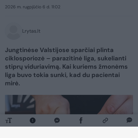
2026 m. rugpjūčio 6 d. 11:02
Lrytas.lt
Jungtinėse Valstijose sparčiai plinta
ciklosporiozė – parazitinė liga, sukelianti
stiprų viduriavimą. Kai kuriems žmonėms
liga buvo tokia sunki, kad du pacientai
mirė.