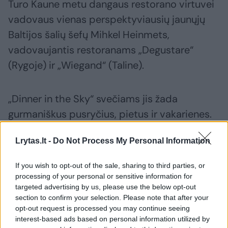
Turo Kaune metu dangaus restorano virtuvei
vadovaus vienas perspektyviausių jaunųjų
Baltijos šalių šefų Mihkel Heinmets,
vadovaujantis restoranams „Degustare“
(Rygoje) ir „Wiegand“ (Taline).
„Dinner in the Sky“ svečiams jis žada
gurmaniškus pusryčius, pietus ir vakarienes.
Per valandą trunkančią vakarienę kauniečiai ir
Lrytas.lt -
Do Not Process My Personal Information
miesto svečiai galės mėgautis keturiais
patiekalais su priderintais gėrimais –
If you wish to opt-out of the sale, sharing to third parties, or
šampanu, vynu ir konjaku.
processing of your personal or sensitive information for
targeted advertising by us, please use the below opt-out
section to confirm your selection. Please note that after your
Pirmajam užkandžiui M.Heinmets pasiūlys
opt-out request is processed you may continue seeing
interest-based ads based on personal information utilized by
lašišą su svogūnais grietinėlėje, pagardintus