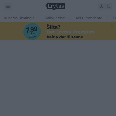
Karas Ukrainoje
Žalioji erdvė
Ačiū, Prezidente
E