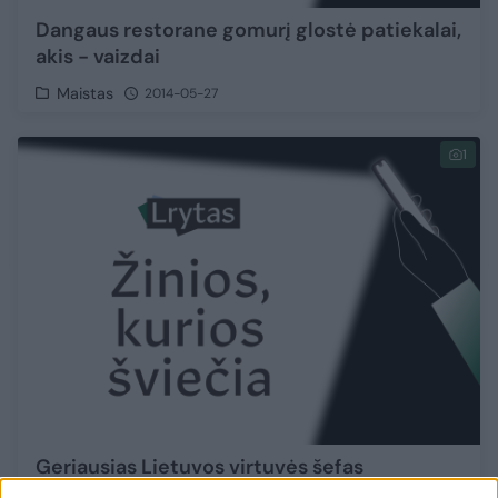
Dangaus restorane gomurį glostė patiekalai,
akis - vaizdai
Maistas
2014-05-27
1
Geriausias Lietuvos virtuvės šefas
šeiminkauja padangėse