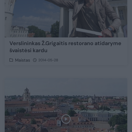
Verslininkas Ž.Grigaitis restorano atidaryme
švaistėsi kardu
Maistas
2014-05-28