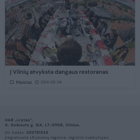
Į Vilnių atvyksta dangaus restoranas
Maistas
2013-05-24
UAB „Lrytas“,
A. Goštauto g. 12A, LT-01108, Vilnius.
Įm. kodas:
300781534
Įregistruota LR įmonių registre, registro tvarkytojas: