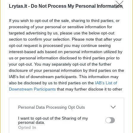
Lrytas.lt -
Do Not Process My Personal Information
Maistas
2014-05-27
If you wish to opt-out of the sale, sharing to third parties, or
processing of your personal or sensitive information for
1
targeted advertising by us, please use the below opt-out
section to confirm your selection. Please note that after your
opt-out request is processed you may continue seeing
interest-based ads based on personal information utilized by
us or personal information disclosed to third parties prior to
your opt-out. You may separately opt-out of the further
disclosure of your personal information by third parties on the
IAB’s list of downstream participants. This information may
also be disclosed by us to third parties on the
IAB’s List of
Downstream Participants
that may further disclose it to other
third parties.
Personal Data Processing Opt Outs
Grupė „16Hz“ ir Kauno studentiškas choras
I want to opt-out of the Sharing of my
dainavo virš Kauno pakilusiame dangaus
personal data.
Opted In
restorane