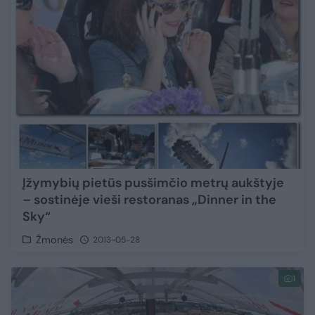
Įžymybių pietūs pusšimčio metrų aukštyje
– sostinėje vieši restoranas „Dinner in the
Sky“
Žmonės
2013-05-28
1