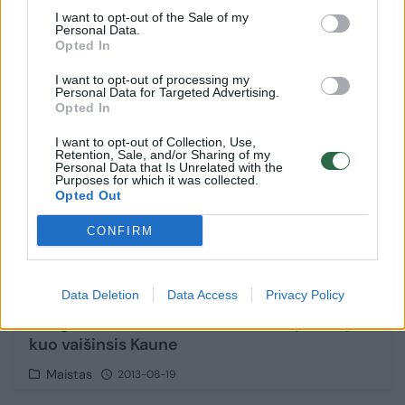
I want to opt-out of the Sale of my
Žmonės
2013-08-22
Personal Data.
Opted In
1
I want to opt-out of processing my
Personal Data for Targeted Advertising.
Opted In
I want to opt-out of Collection, Use,
Retention, Sale, and/or Sharing of my
Personal Data that Is Unrelated with the
Purposes for which it was collected.
Opted Out
CONFIRM
Data Deletion
Data Access
Privacy Policy
Dangaus restoranas atskleidė kas pirmieji ir
kuo vaišinsis Kaune
Maistas
2013-08-19