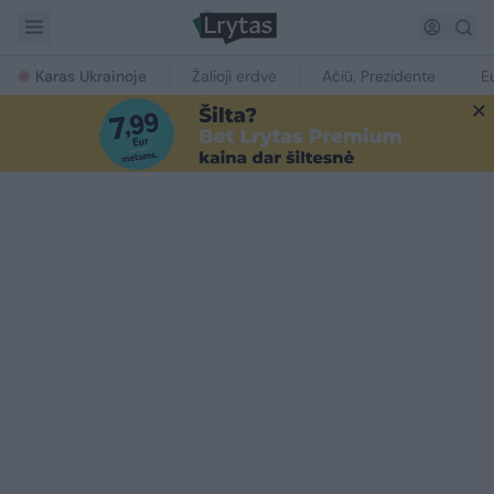
Karas Ukrainoje
Žalioji erdvė
Ačiū, Prezidente
E