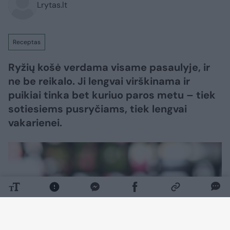
Lrytas.lt
Receptas
Ryžių košė verdama visame pasaulyje, ir
ne be reikalo. Ji lengvai virškinama ir
puikiai tinka bet kuriuo paros metu – tiek
sotiesiems pusryčiams, tiek lengvai
vakarienei.