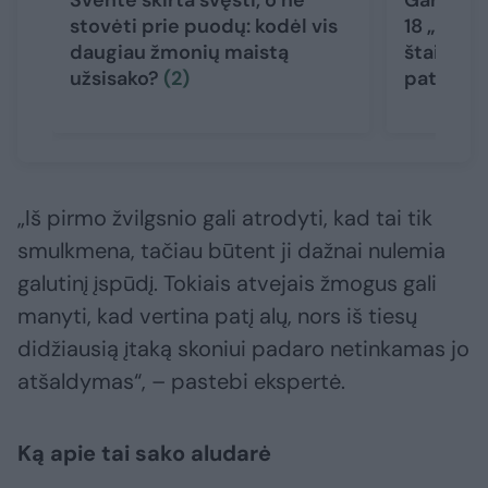
Šventė skirta švęsti, o ne
Garsiausi
stovėti prie puodų: kodėl vis
18 „Miche
daugiau žmonių maistą
štai, kuo
užsisako?
(2)
patiekal
„Iš pirmo žvilgsnio gali atrodyti, kad tai tik
smulkmena, tačiau būtent ji dažnai nulemia
galutinį įspūdį. Tokiais atvejais žmogus gali
manyti, kad vertina patį alų, nors iš tiesų
didžiausią įtaką skoniui padaro netinkamas jo
atšaldymas“, – pastebi ekspertė.
Ką apie tai sako aludarė