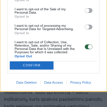
atsiskleistų jo stipriosios savybės. Vienoms
I want to opt-out of the Sale of my
rūšims reikia daugiau gaivos, kitoms – šiek
Personal Data.
tiek aukštesnės temperatūros, kad atsivertų
Opted In
aromatai. Todėl temperatūra aludariams yra
I want to opt-out of processing my
Personal Data for Targeted Advertising.
ne techninė detalė, o svarbi visos ragavimo
Opted In
patirties dalis.
I want to opt-out of Collection, Use,
Retention, Sale, and/or Sharing of my
Personal Data that Is Unrelated with the
Purposes for which it was collected.
Kai nebereikia spėlioti
Opted Out
CONFIRM
Būtent todėl kyla natūralus klausimas – kaip
paprastai suprasti, kada alus jau atšaldytas
Data Deletion
Data Access
Privacy Policy
taip, kaip reikia. Tam „Kalnapilis
Nealkoholinis“ siūlo sprendimą – šalčio
indikatorių, kuris spalvos pasikeitimu parodo,
kada gėrimas yra optimalios vartojimui