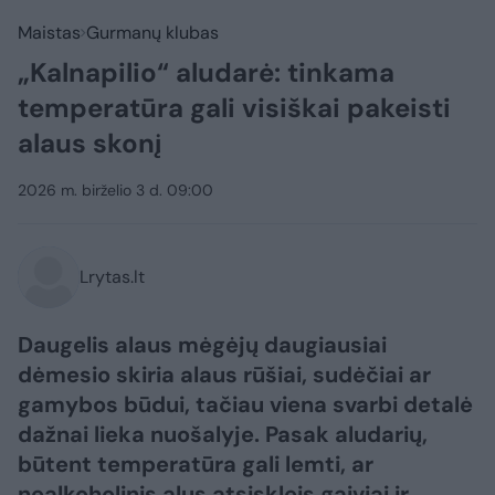
Maistas
Gurmanų klubas
„Kalnapilio“ aludarė: tinkama
temperatūra gali visiškai pakeisti
alaus skonį
2026 m. birželio 3 d. 09:00
Lrytas.lt
Daugelis alaus mėgėjų daugiausiai
dėmesio skiria alaus rūšiai, sudėčiai ar
gamybos būdui, tačiau viena svarbi detalė
dažnai lieka nuošalyje. Pasak aludarių,
būtent temperatūra gali lemti, ar
nealkoholinis alus atsiskleis gaiviai ir