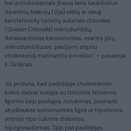
bei antioksidantais įbėrus kelis šaukštelius
ispaninių šalavijų (
čija
) sėklų ar daug
karotemoidų turinčių auksinės chlorelės
(
Golden Chlorella
) mikrodumblių.
Astaksantintas karotenoidas, esantis jūrų
mikrodumbliuose, pasižymi stipriu
cholesterolį mažinančiu poveikiu“, – pasakoja
E. Grišinas.
Jis priduria, kad padidėjęs cholesterolio
kiekis dažnai susijęs su tokiomis lėtinėmis
ligomis kaip podagra, nutukimas, psoriazė,
skydliaukės autoimuninės ligos ar hipotirozė,
antrojo tipo cukrinis diabetas,
hipogonadizmas. Taip pat padidėjęs