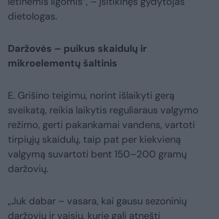
lėtinėmis ligomis“, – įsitikinęs gydytojas
dietologas.
Daržovės – puikus skaidulų ir
mikroelementų šaltinis
E. Grišino teigimu, norint išlaikyti gerą
sveikatą, reikia laikytis reguliaraus valgymo
režimo, gerti pakankamai vandens, vartoti
tirpiųjų skaidulų, taip pat per kiekvieną
valgymą suvartoti bent 150–200 gramų
daržovių.
„Juk dabar – vasara, kai gausu sezoninių
daržovių ir vaisių, kurie gali atnešti