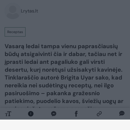
Lrytas.lt
Receptas
Vasarą ledai tampa vienu paprasčiausių
būdų atsigaivinti čia ir dabar, tačiau net ir
įprasti ledai ant pagaliuko gali virsti
desertu, kurį norėtųsi užsisakyti kavinėje.
Tinklaraščio autorė Brigita Uyar sako, kad
nereikia nei sudėtingų receptų, nei ilgo
pasiruošimo – pakanka gražesnio
patiekimo, puodelio kavos, šviežių uogų ar
saujos riešutų, rašoma pranešime
žiniasklaidai.