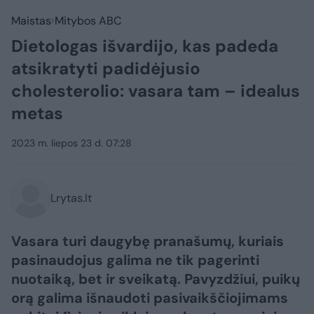
Maistas
Mitybos ABC
Dietologas išvardijo, kas padeda
atsikratyti padidėjusio
cholesterolio: vasara tam – idealus
metas
2023 m. liepos 23 d. 07:28
Lrytas.lt
Vasara turi daugybę pranašumų, kuriais
pasinaudojus galima ne tik pagerinti
nuotaiką, bet ir sveikatą. Pavyzdžiui, puikų
orą galima išnaudoti pasivaikščiojimams