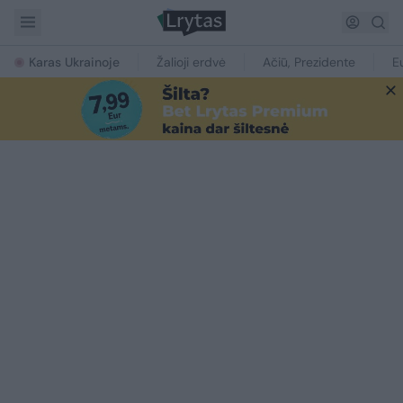
Karas Ukrainoje
Žalioji erdvė
Ačiū, Prezidente
E