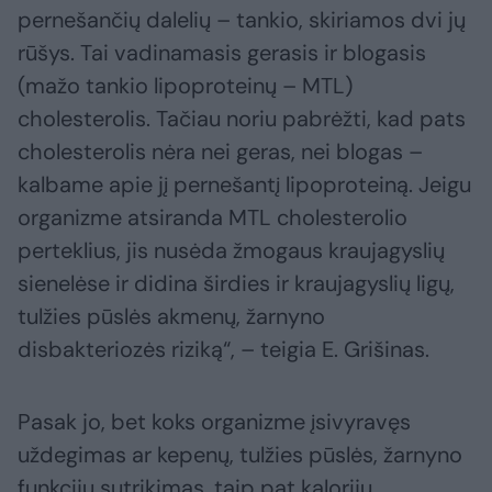
pernešančių dalelių – tankio, skiriamos dvi jų
rūšys. Tai vadinamasis gerasis ir blogasis
(mažo tankio lipoproteinų – MTL)
cholesterolis. Tačiau noriu pabrėžti, kad pats
cholesterolis nėra nei geras, nei blogas –
kalbame apie jį pernešantį lipoproteiną. Jeigu
organizme atsiranda MTL cholesterolio
perteklius, jis nusėda žmogaus kraujagyslių
sienelėse ir didina širdies ir kraujagyslių ligų,
tulžies pūslės akmenų, žarnyno
disbakteriozės riziką“, – teigia E. Grišinas.
Pasak jo, bet koks organizme įsivyravęs
uždegimas ar kepenų, tulžies pūslės, žarnyno
funkcijų sutrikimas, taip pat kalorijų