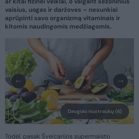
ar kitai fizinei veiklai, o valgant sezoninius
vaisius, uogas ir daržoves – nesunkiai
aprūpinti savo organizmą vitaminais ir
kitomis naudingomis medžiagomis.
Daugiau nuotraukų (4)
Todėl, pasak Šveicarijos supermaisto