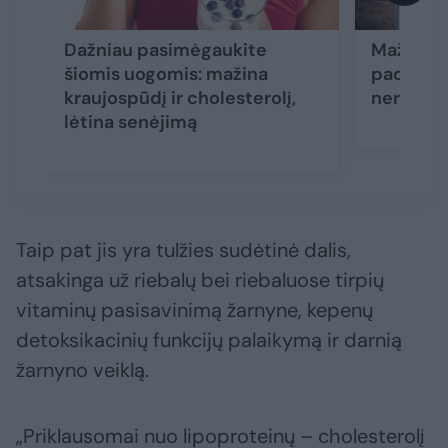
Dažniau pasimėgaukite
Mažos, be
šiomis uogomis: mažina
padedanč
kraujospūdį ir cholesterolį,
nereikal
lėtina senėjimą
Taip pat jis yra tulžies sudėtinė dalis,
atsakinga už riebalų bei riebaluose tirpių
vitaminų pasisavinimą žarnyne, kepenų
detoksikacinių funkcijų palaikymą ir darnią
žarnyno veiklą.
„Priklausomai nuo lipoproteinų – cholesterolį