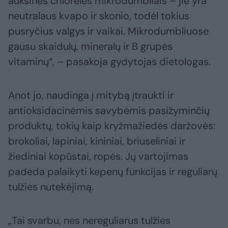
auksinės chlorelės mikrodumbliais – jie yra
neutralaus kvapo ir skonio, todėl tokius
pusryčius valgys ir vaikai. Mikrodumbliuose
gausu skaidulų, mineralų ir B grupės
vitaminų“, – pasakoja gydytojas dietologas.
Anot jo, naudinga į mitybą įtraukti ir
antioksidacinėmis savybėmis pasižyminčių
produktų, tokių kaip kryžmažiedės daržovės:
brokoliai, lapiniai, kininiai, briuseliniai ir
žiediniai kopūstai, ropės. Jų vartojimas
padeda palaikyti kepenų funkcijas ir reguliarų
tulžies nutekėjimą.
„Tai svarbu, nes nereguliarus tulžies