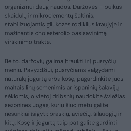
organizmui daug naudos. Daržovės – puikus
skaidulų ir mikroelementų šaltinis,
stabilizuojantis gliukozės rodiklius kraujyje ir
mažinantis cholesterolio pasisavinimą
virškinimo trakte.
Be to, daržovių galima įtraukti ir į pusryčių
meniu. Pavyzdžiui, pusryčiams valgydami
natūralų jogurtą arba košę, pagardinkite juos
maltais linų sėmenimis ar ispaninių šalavijų
sėklomis, o vietoj dribsnių naudokite šviežias
sezonines uogas, kurių šiuo metu galite
nesunkiai įsigyti: braškių, aviečių, šilauogių ir
kitų. Košę ir jogurtą taip pat galite gardinti