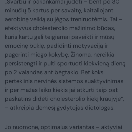
„Svarbu ir pakankamai judėti – bent po 30
minučių 5 kartus per savaitę, kaitaliojant
aerobinę veiklą su jėgos treniruotėmis. Tai –
efektyvus cholesterolio mažinimo būdas,
kuris kartu gali teigiamai paveikti ir mūsų
emocinę būklę, padidinti motyvaciją ir
pagerinti miego kokybę. Žinoma, nereikia
persistengti ir pulti sportuoti kiekvieną dieną
po 2 valandas ant bėgtakio. Bet koks
perteklinis nervinės sistemos suaktyvinimas
ir per mažas laiko kiekis jai atkurti taip pat
paskatins didėti cholesterolio kiekį kraujyje“,
– atkreipia dėmesį gydytojas dietologas.
Jo nuomone, optimalus variantas – aktyviai