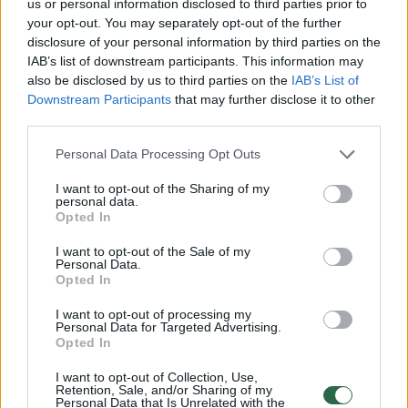
us or personal information disclosed to third parties prior to
your opt-out. You may separately opt-out of the further
„Nors teigiami rezultatai pakeitus gyvenimo
disclosure of your personal information by third parties on the
būdą nėra taip greitai pastebimi, kaip
IAB’s list of downstream participants. This information may
also be disclosed by us to third parties on the
IAB’s List of
vartojant vaistus, rezultatai išlieka gerokai
Downstream Participants
that may further disclose it to other
ilgiau. Norėdami natūraliais būdais sumažinti
third parties.
cholesterolio kiekį, pirmiausia atidžiai
Personal Data Processing Opt Outs
peržvelkite savo mitybos įpročius.
I want to opt-out of the Sharing of my
Atkreipkite dėmesį į tai, kiek paprastųjų
personal data.
Opted In
angliavandenių suvartojate – perteklinis jų
kiekis gali pristabdyti mūsų siekiamus
I want to opt-out of the Sale of my
Personal Data.
rezultatus.
Opted In
I want to opt-out of processing my
Personal Data for Targeted Advertising.
Taip pat svarbu pasižiūrėti, kiek sočiųjų ir
Opted In
polinesočiųjų riebalų vartojate – noriu
I want to opt-out of Collection, Use,
Retention, Sale, and/or Sharing of my
atkreipti dėmesį, kad ne visi riebalai yra blogi.
Personal Data that Is Unrelated with the