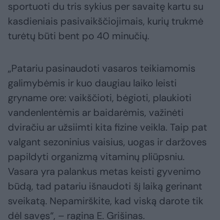
sportuoti du tris sykius per savaitę kartu su
kasdieniais pasivaikščiojimais, kurių trukmė
turėtų būti bent po 40 minučių.
„Patariu pasinaudoti vasaros teikiamomis
galimybėmis ir kuo daugiau laiko leisti
gryname ore: vaikščioti, bėgioti, plaukioti
vandenlentėmis ar baidarėmis, važinėti
dviračiu ar užsiimti kita fizine veikla. Taip pat
valgant sezoninius vaisius, uogas ir daržoves
papildyti organizmą vitaminų pliūpsniu.
Vasara yra palankus metas keisti gyvenimo
būdą, tad patariu išnaudoti šį laiką gerinant
sveikatą. Nepamirškite, kad viską darote tik
dėl savęs“, – ragina E. Grišinas.