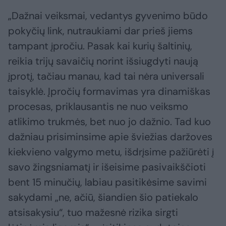
„Dažnai veiksmai, vedantys gyvenimo būdo
pokyčių link, nutraukiami dar prieš jiems
tampant įpročiu. Pasak kai kurių šaltinių,
reikia trijų savaičių norint išsiugdyti naują
įprotį, tačiau manau, kad tai nėra universali
taisyklė. Įpročių formavimas yra dinamiškas
procesas, priklausantis ne nuo veiksmo
atlikimo trukmės, bet nuo jo dažnio. Tad kuo
dažniau prisiminsime apie šviežias daržoves
kiekvieno valgymo metu, išdrįsime pažiūrėti į
savo žingsniamatį ir išeisime pasivaikščioti
bent 15 minučių, labiau pasitikėsime savimi
sakydami „ne, ačiū, šiandien šio patiekalo
atsisakysiu“, tuo mažesnė rizika sirgti