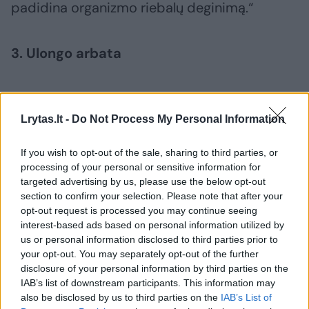
padidina organizmo riebalų deginimą.“
3. Ulongo arbata
„Nors žalioji arbata ilgą laiką buvo laikoma
geriausia metantiems svorį, kai kurie
Lrytas.lt -
Do Not Process My Personal Information
tyrinėtojai mano, kad ulongas – kiniška
If you wish to opt-out of the sale, sharing to third parties, or
arbata, kuri patenka tarp žaliosios ir
processing of your personal or sensitive information for
juodosios – gali būti dar galingesnė“, – rašo
targeted advertising by us, please use the below opt-out
section to confirm your selection. Please note that after your
„Prevention“.
opt-out request is processed you may continue seeing
interest-based ads based on personal information utilized by
us or personal information disclosed to third parties prior to
Be medžiagų apykaitą skatinančio kofeino,
your opt-out. You may separately opt-out of the further
šioje arbatoje taip pat yra daug vitaminų,
disclosure of your personal information by third parties on the
IAB’s list of downstream participants. This information may
mineralų ir antioksidantų. Polifenoliai skatina
also be disclosed by us to third parties on the
IAB’s List of