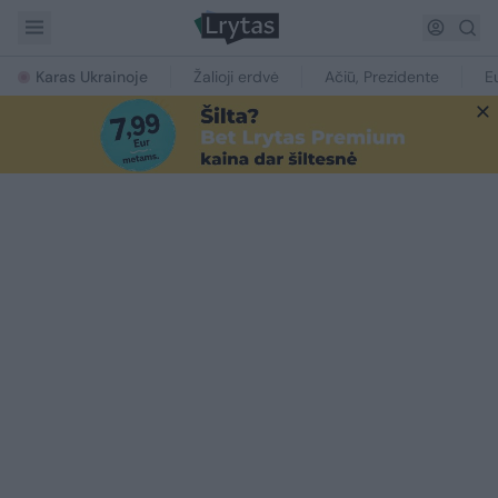
Karas Ukrainoje
Žalioji erdvė
Ačiū, Prezidente
E