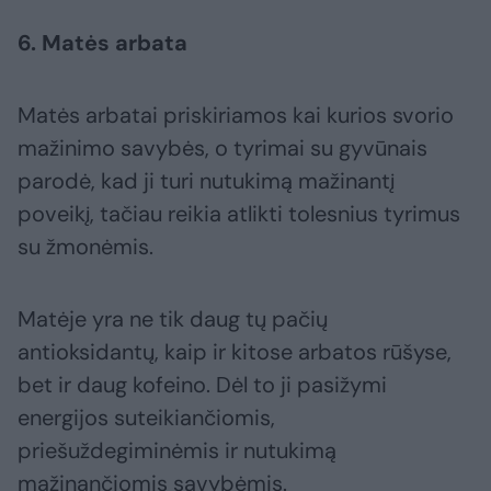
6. Matės arbata
Matės arbatai priskiriamos kai kurios svorio
mažinimo savybės, o tyrimai su gyvūnais
parodė, kad ji turi nutukimą mažinantį
poveikį, tačiau reikia atlikti tolesnius tyrimus
su žmonėmis.
Matėje yra ne tik daug tų pačių
antioksidantų, kaip ir kitose arbatos rūšyse,
bet ir daug kofeino. Dėl to ji pasižymi
energijos suteikiančiomis,
priešuždegiminėmis ir nutukimą
mažinančiomis savybėmis.