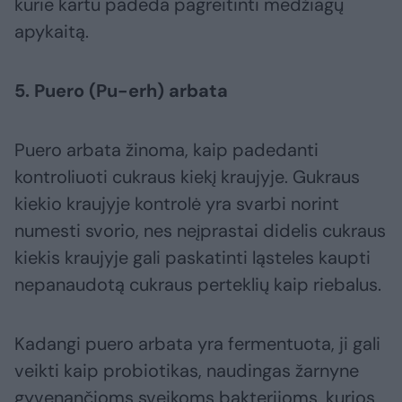
kurie kartu padeda pagreitinti medžiagų
apykaitą.
5. Puero (Pu-erh) arbata
Puero arbata žinoma, kaip padedanti
kontroliuoti cukraus kiekį kraujyje. Gukraus
kiekio kraujyje kontrolė yra svarbi norint
numesti svorio, nes neįprastai didelis cukraus
kiekis kraujyje gali paskatinti ląsteles kaupti
nepanaudotą cukraus perteklių kaip riebalus.
Kadangi puero arbata yra fermentuota, ji gali
veikti kaip probiotikas, naudingas žarnyne
gyvenančioms sveikoms bakterijoms, kurios