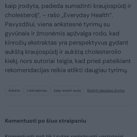
kaip įrodyta, padeda sumažinti kraujospūdį ir
cholesterolį“, – rašo „Everyday Health“.
Pavyzdžiui, viena ankstesnė tyrimų su
gyvūnais ir žmonėmis apžvalga rodo, kad
kinrožių ekstraktas yra perspektyvus gydant
aukštą kraujospūdį ir aukštą cholesterolio
kiekį, nors autoriai teigia, kad prieš pateikiant
rekomendacijas reikia atlikti daugiau tyrimų.
Arbata
Lieknėjimas
kaip mesti svorį
Rodyti daugiau žymių
Komentuoti po šiuo straipsniu
Komentuoti gali tik Lrytas registruoti vartotojai.