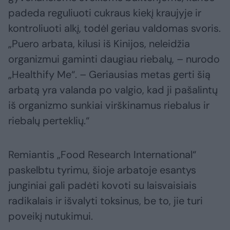
padeda reguliuoti cukraus kiekį kraujyje ir
kontroliuoti alkį, todėl geriau valdomas svoris.
„Puero arbata, kilusi iš Kinijos, neleidžia
organizmui gaminti daugiau riebalų, – nurodo
„Healthify Me“. – Geriausias metas gerti šią
arbatą yra valanda po valgio, kad ji pašalintų
iš organizmo sunkiai virškinamus riebalus ir
riebalų perteklių.“
Remiantis „Food Research International“
paskelbtu tyrimu, šioje arbatoje esantys
junginiai gali padėti kovoti su laisvaisiais
radikalais ir išvalyti toksinus, be to, jie turi
poveikį nutukimui.