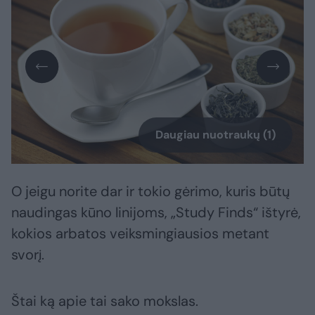
Daugiau nuotraukų (1)
O jeigu norite dar ir tokio gėrimo, kuris būtų
naudingas kūno linijoms, „Study Finds“ ištyrė,
kokios arbatos veiksmingiausios metant
svorį.
Štai ką apie tai sako mokslas.