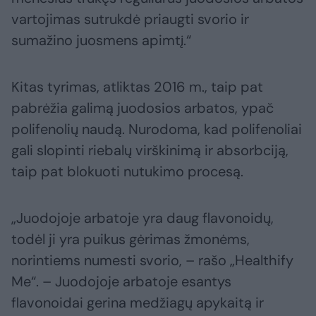
vartojimas sutrukdė priaugti svorio ir
sumažino juosmens apimtį.“
Kitas tyrimas, atliktas 2016 m., taip pat
pabrėžia galimą juodosios arbatos, ypač
polifenolių naudą. Nurodoma, kad polifenoliai
gali slopinti riebalų virškinimą ir absorbciją,
taip pat blokuoti nutukimo procesą.
„Juodojoje arbatoje yra daug flavonoidų,
todėl ji yra puikus gėrimas žmonėms,
norintiems numesti svorio, – rašo „Healthify
Me“. – Juodojoje arbatoje esantys
flavonoidai gerina medžiagų apykaitą ir