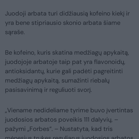
Juodoji arbata turi didžiausią kofeino kiekį ir
yra bene stipriausio skonio arbata šiame
sąraše.
Be kofeino, kuris skatina medžiagų apykaitą,
juodojoje arbatoje taip pat yra flavonoidų,
antioksidantų, kurie gali padėti pagreitinti
medžiagų apykaitą, sumažinti riebalų
pasisavinimą ir reguliuoti svorį.
„Viename nedideliame tyrime buvo įvertintas
juodosios arbatos poveikis 111 dalyvių, –
pažymi „Forbes“. – Nustatyta, kad tris
mėnesius trukęs reguliarus juodosios arbatos