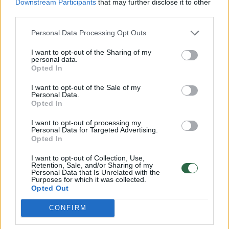
virškinimą ir apsaugo nuo diabeto, o EGCG
Downstream Participants
that may further disclose it to other
third parties.
(epigalokatechino galatas) yra žinomas kaip
skatinantis svorio mažėjimą ir mažinantis
Personal Data Processing Opt Outs
uždegimą. „Ši arbata su kofeinu gali padėti
I want to opt-out of the Sharing of my
personal data.
sudeginti daugiau energijos, nes ji skatina
Opted In
riebalų deginimą ir pagreitina medžiagų
I want to opt-out of the Sale of my
apykaitą“, – aiškina „Women’s Health“.
Personal Data.
Opted In
I want to opt-out of processing my
Vienas tyrimas parodė, kad trys ar keturi
Personal Data for Targeted Advertising.
Opted In
puodeliai ulongo arbatos per dieną gali
padėti sumažinti organizme riebalų kiekį ir
I want to opt-out of Collection, Use,
Retention, Sale, and/or Sharing of my
kūno svorį, nes pagerina riebalų apykaitą.
Personal Data that Is Unrelated with the
Purposes for which it was collected.
Opted Out
4. Baltoji arbata
CONFIRM