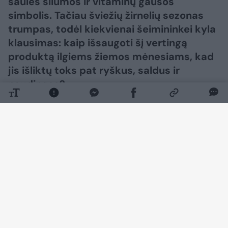
saulės šilumos ir vitaminų gausos
simbolis. Tačiau šviežių žirnelių sezonas
trumpas, todėl kiekvienai šeimininkei kyla
klausimas: kaip išsaugoti šį vertingą
produktą ilgiems žiemos mėnesiams, kad
jis išliktų toks pat ryškus, saldus ir
naudingas?
Daugiau nuotraukų (4)