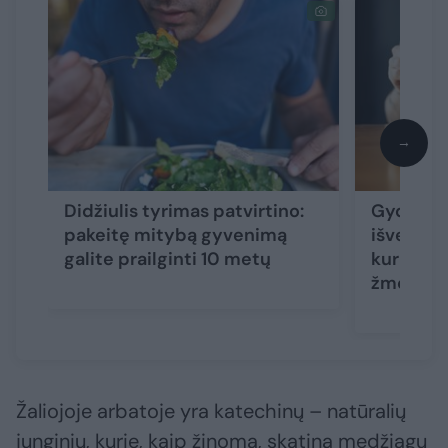
→
Didžiulis tyrimas patvirtino:
Gydytoja
pakeitę mitybą gyvenimą
išvengti
galite prailginti 10 metų
kuris už
žmogų
Žaliojoje arbatoje yra katechinų – natūralių
junginių, kurie, kaip žinoma, skatina medžiagų