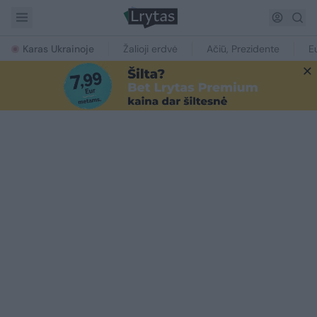
Karas Ukrainoje
Žalioji erdvė
Ačiū, Prezidente
E