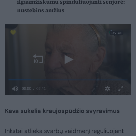
ilgaamžiskumu spinduliuojanti senjorė:
nustebins amžius
Kava sukelia kraujospūdžio svyravimus
Inkstai atlieka svarbų vaidmenį reguliuojant