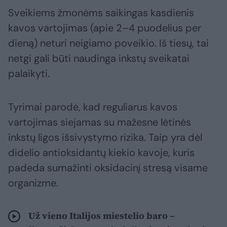
Sveikiems žmonėms saikingas kasdienis
kavos vartojimas (apie 2–4 puodelius per
dieną) neturi neigiamo poveikio. Iš tiesų, tai
netgi gali būti naudinga inkstų sveikatai
palaikyti.
Tyrimai parodė, kad reguliarus kavos
vartojimas siejamas su mažesne lėtinės
inkstų ligos išsivystymo rizika. Taip yra dėl
didelio antioksidantų kiekio kavoje, kuris
padeda sumažinti oksidacinį stresą visame
organizme.
Už vieno Italijos miestelio baro –