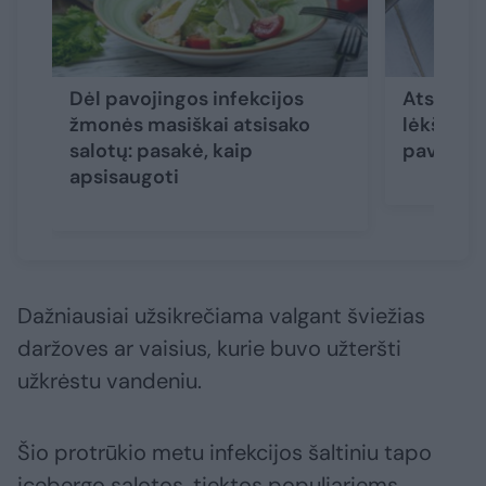
Dėl pavojingos infekcijos
Atsargia
žmonės masiškai atsisako
lėkštėje 
salotų: pasakė, kaip
pavojai
apsisaugoti
Dažniausiai užsikrečiama valgant šviežias
daržoves ar vaisius, kurie buvo užteršti
užkrėstu vandeniu.
Šio protrūkio metu infekcijos šaltiniu tapo
icebergo salotos, tiektos populiariems