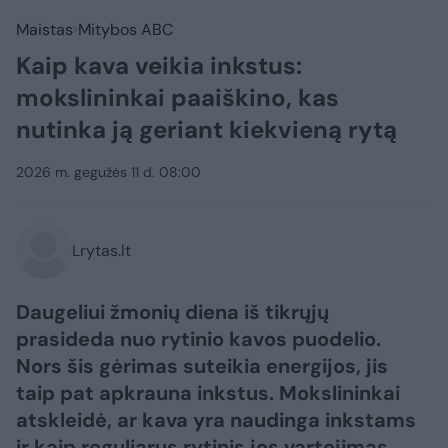
Maistas
Mitybos ABC
Kaip kava veikia inkstus:
mokslininkai paaiškino, kas
nutinka ją geriant kiekvieną rytą
2026 m. gegužės 11 d. 08:00
Lrytas.lt
Daugeliui žmonių diena iš tikrųjų
prasideda nuo rytinio kavos puodelio.
Nors šis gėrimas suteikia energijos, jis
taip pat apkrauna inkstus. Mokslininkai
atskleidė, ar kava yra naudinga inkstams
ir kaip reguliarus rytinis jos vartojimas