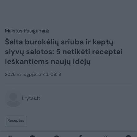
Maistas
Pasigamink
Šalta burokėlių sriuba ir keptų
slyvų salotos: 5 netikėti receptai
ieškantiems naujų idėjų
2026 m. rugpjūčio 7 d. 08:18
Lrytas.lt
Receptas
Vasarą vaisių pasirinkimas itin platus, kai