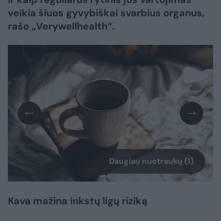
veikia šiuos gyvybiškai svarbius organus,
rašo „Verywellhealth“.
Daugiau nuotraukų (1)
Kava mažina inkstų ligų riziką