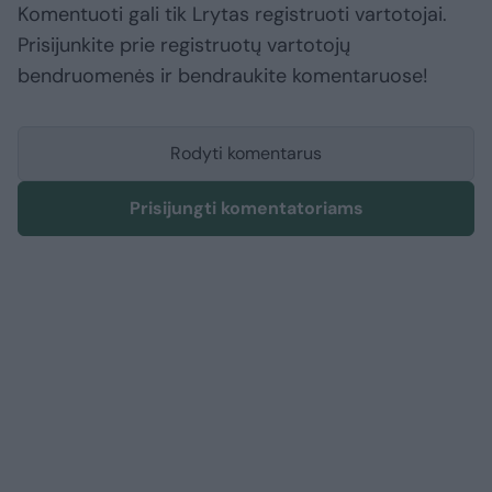
Komentuoti gali tik Lrytas registruoti vartotojai.
Prisijunkite prie registruotų vartotojų
bendruomenės ir bendraukite komentaruose!
Rodyti komentarus
Prisijungti komentatoriams