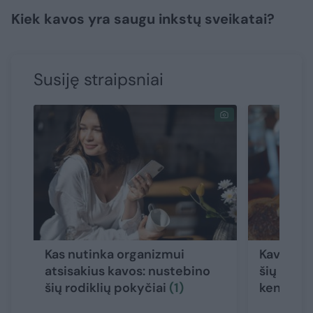
Kiek kavos yra saugu inkstų sveikatai?
Susiję straipsniai
Kas nutinka organizmui
Kavą geri
atsisakius kavos: nustebino
šių klaid
šių rodiklių pokyčiai
(1)
kenksmin