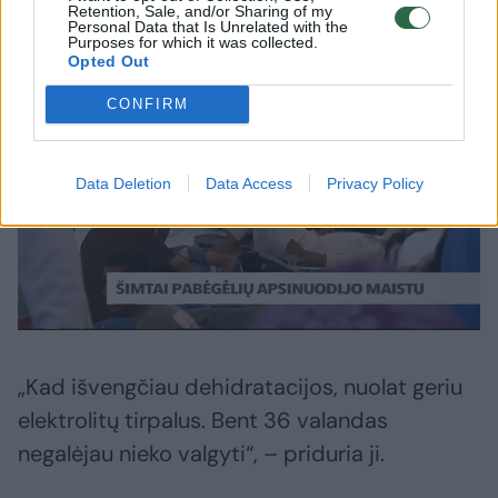
Retention, Sale, and/or Sharing of my
apsinuodijimas Irake
Personal Data that Is Unrelated with the
Purposes for which it was collected.
Opted Out
CONFIRM
Data Deletion
Data Access
Privacy Policy
„Kad išvengčiau dehidratacijos, nuolat geriu
elektrolitų tirpalus. Bent 36 valandas
negalėjau nieko valgyti“, – priduria ji.