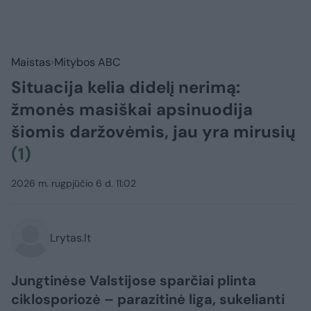
Maistas
Mitybos ABC
Situacija kelia didelį nerimą:
žmonės masiškai apsinuodija
šiomis daržovėmis, jau yra mirusių
(1)
2026 m. rugpjūčio 6 d. 11:02
Lrytas.lt
Jungtinėse Valstijose sparčiai plinta
ciklosporiozė – parazitinė liga, sukelianti