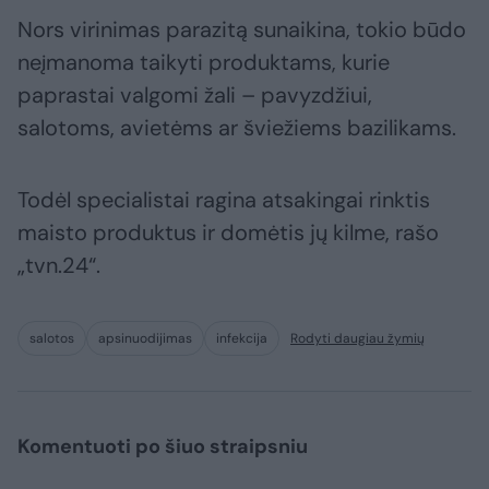
Nors virinimas parazitą sunaikina, tokio būdo
neįmanoma taikyti produktams, kurie
paprastai valgomi žali – pavyzdžiui,
salotoms, avietėms ar šviežiems bazilikams.
Todėl specialistai ragina atsakingai rinktis
maisto produktus ir domėtis jų kilme, rašo
„tvn.24“.
salotos
apsinuodijimas
infekcija
Rodyti daugiau žymių
Komentuoti po šiuo straipsniu