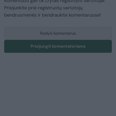
Komentuoti gali tik Lrytas registruoti vartotojai.
Prisijunkite prie registruotų vartotojų
bendruomenės ir bendraukite komentaruose!
Rodyti komentarus
Prisijungti komentatoriams