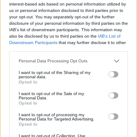
nepašalina net paprastas nuplovimas
interest-based ads based on personal information utilized by
vandeniu, buvo aptiktas ant salotų lapų.
us or personal information disclosed to third parties prior to
your opt-out. You may separately opt-out of the further
Gydytojai teigia, kad šią ligą diagnozuoti ir
disclosure of your personal information by third parties on the
atsekti jos plitimą yra sudėtinga, nes
IAB’s list of downstream participants. This information may
simptomai nėra specifiniai.
also be disclosed by us to third parties on the
IAB’s List of
Downstream Participants
that may further disclose it to other
third parties.
Liga dažniausiai prasideda kaip įprastas
Personal Data Processing Opt Outs
apsinuodijimas maistu.
I want to opt-out of the Sharing of my
personal data.
Opted In
„Iš pradžių mane kamavo labai stiprus
I want to opt-out of the Sale of my
viduriavimas. Vėliau prasidėjo pilvo
Personal Data.
Opted In
skausmai“, – pasakoja ciklosporioze susirgusi
Gretchen Pleuss.
I want to opt-out of processing my
Personal Data for Targeted Advertising.
Opted In
Neregėto masto masinis žmonių
I want to opt-out of Collection, Use,