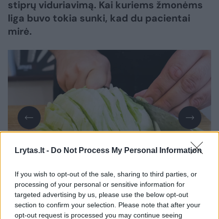
stiprų viduriavimą. Kai kuriems žmonėms
liga buvo tokia sunki, kad du pacientai
mirė.
Lrytas.lt -
Do Not Process My Personal Information
Daugiau nuotraukų (1)
If you wish to opt-out of the sale, sharing to third parties, or
processing of your personal or sensitive information for
targeted advertising by us, please use the below opt-out
Žmonėms pavojingas parazitas, kurio
section to confirm your selection. Please note that after your
opt-out request is processed you may continue seeing