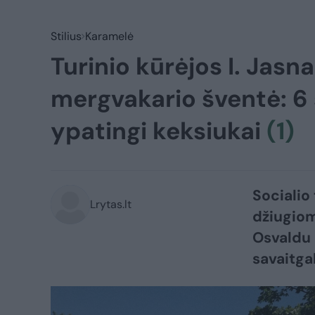
Stilius
Karamelė
Turinio kūrėjos I. Jas
mergvakario šventė: 6 sk
ypatingi keksiukai
(1)
Socialio
Lrytas.lt
džiugio
Osvaldu 
savaitga