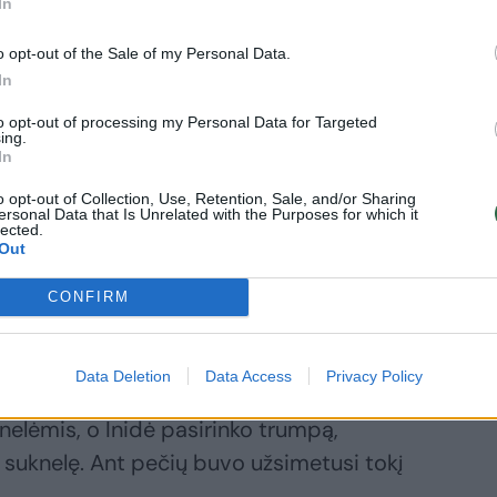
In
zdis buvo kaubojiška tema. Moteris
o opt-out of the Sale of my Personal Data.
arškinėliais su užrašu
„In my bride era“
ir
In
.
to opt-out of processing my Personal Data for Targeted
ing.
In
ybėlė su blizgučiais bei avėjo baltais,
o opt-out of Collection, Use, Retention, Sale, and/or Sharing
ersonal Data that Is Unrelated with the Purposes for which it
lected.
Out
lniuje, o vėliau keliavo į Lietuvos pajūry.
CONFIRM
ast Name“
. Merginos turėjo prabangią
Data Deletion
Data Access
Privacy Policy
io restorane. Inidės draugės puošėsi
elėmis, o Inidė pasirinko trumpą,
is suknelę. Ant pečių buvo užsimetusi tokį