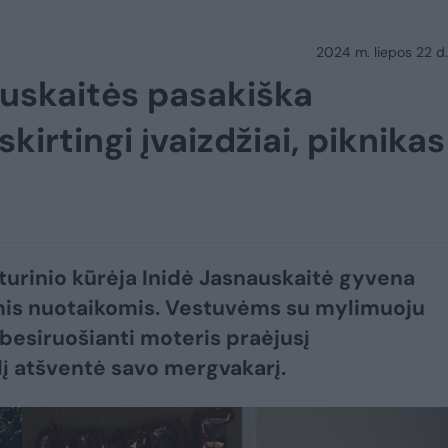
2024 m. liepos 22 d.
nauskaitės pasakiška
irtingi įvaizdžiai, piknikas 
 turinio kūrėja Inidė Jasnauskaitė gyvena
mis nuotaikomis. Vestuvėms su mylimuoju
besiruošianti moteris praėjusį
lį atšventė savo mergvakarį.