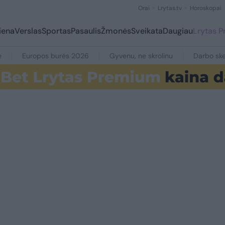
Orai
Lrytas.tv
Horoskopai
iena
Verslas
Sportas
Pasaulis
Žmonės
Sveikata
Daugiau
Lrytas 
e
Europos burės 2026
Gyvenu, ne skrolinu
Darbo ske