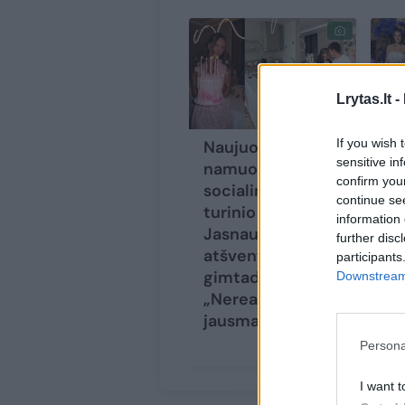
Lrytas.lt -
If you wish 
Naujuose
So
sensitive in
namuose
tu
confirm you
socialinių tinklų
Ja
continue se
turinio kūrėja I.
uo
information 
Jasnauskaitė
ne
further disc
atšventė 25-ąjį
„P
participants
gimtadienį:
ir
Downstream 
„Nerealus
iš
jausmas“
Persona
I want t