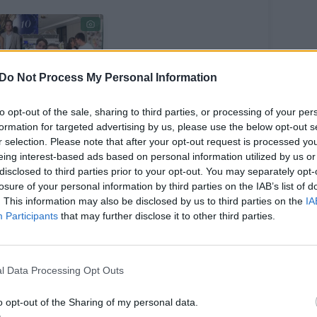
Do Not Process My Personal Information
to opt-out of the sale, sharing to third parties, or processing of your per
cialinių tinklų
formation for targeted advertising by us, please use the below opt-out s
rinio kūrėja I.
r selection. Please note that after your opt-out request is processed y
snauskaitė oro
eing interest-based ads based on personal information utilized by us or
ste patyrė
disclosed to third parties prior to your opt-out. You may separately opt-
sėkmę:
losure of your personal information by third parties on the IAB’s list of
amoka stipriai
. This information may also be disclosed by us to third parties on the
IA
 brangiai
Participants
that may further disclose it to other third parties.
mokta“
l Data Processing Opt Outs
o opt-out of the Sharing of my personal data.