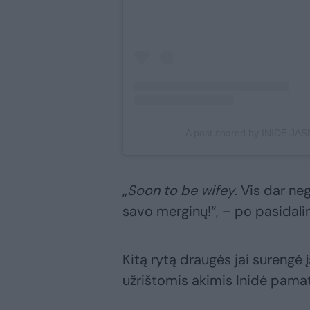
A post shared by INIDĖ JA
„
Soon to be wifey
. Vis dar ne
savo merginų!“, – po pasidalint
Kitą rytą draugės jai surengė 
užrištomis akimis Inidė pamatė