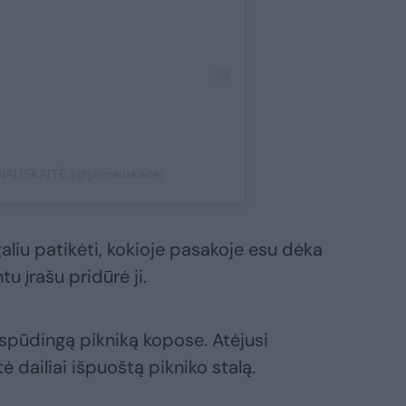
SNAUSKAITĖ (@jasnauskaite)
galiu patikėti, kokioje pasakoje esu dėka
u įrašu pridūrė ji.
įspūdingą pikniką kopose. Atėjusi
 dailiai išpuoštą pikniko stalą.