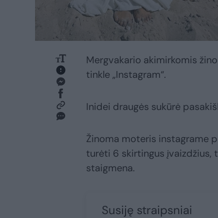
Mergvakario akimirkomis žinom
tinkle „Instagram“.
Inidei draugės sukūrė pasakiš
Žinoma moteris instagrame pa
turėti 6 skirtingus įvaizdžius,
staigmena.
Susiję straipsniai