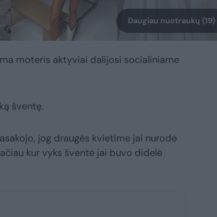
Daugiau nuotraukų (19)
a moteris aktyviai dalijosi socialiniame
ką šventę.
sakojo, jog draugės kvietime jai nurodė
 tačiau kur vyks šventė jai buvo didelė