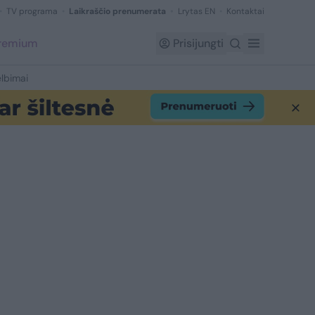
TV programa
Laikraščio prenumerata
Lrytas EN
Kontaktai
Premium
Prisijungti
lbimai