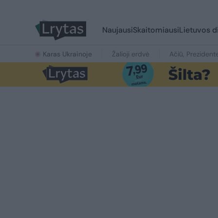
Naujausi
Skaitomiausi
Lietuvos d
Karas Ukrainoje
Žalioji erdvė
Ačiū, Prezident