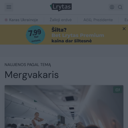
Karas Ukrainoje
Žalioji erdvė
Ačiū, Prezidente
E
NAUJIENOS PAGAL TEMĄ
Mergvakaris
1