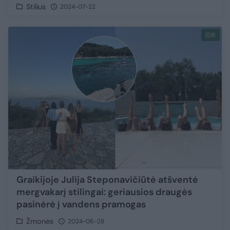
Stilius
2024-07-22
6
Graikijoje Julija Steponavičiūtė atšventė
mergvakarį stilingai: geriausios draugės
pasinėrė į vandens pramogas
Žmonės
2024-06-28