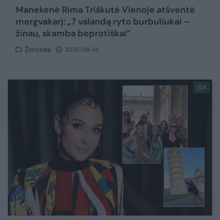
Manekenė Rima Triškutė Vienoje atšventė
mergvakarį: „7 valandą ryto burbuliukai –
žinau, skamba beprotiškai“
Žmonės
2025-06-14
8