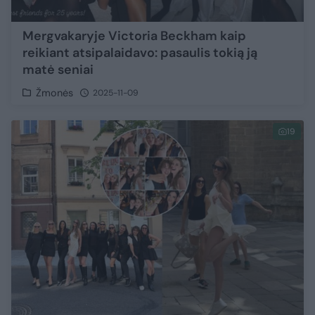
Mergvakaryje Victoria Beckham kaip
reikiant atsipalaidavo: pasaulis tokią ją
matė seniai
Žmonės
2025-11-09
19