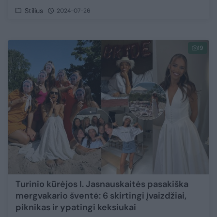
Stilius
2024-07-26
19
Turinio kūrėjos I. Jasnauskaitės pasakiška
mergvakario šventė: 6 skirtingi įvaizdžiai,
piknikas ir ypatingi keksiukai