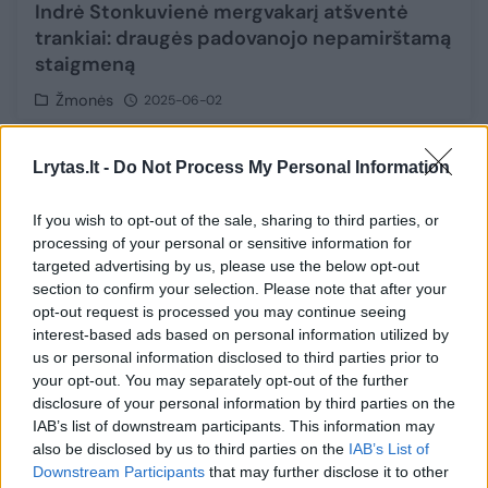
Indrė Stonkuvienė mergvakarį atšventė
trankiai: draugės padovanojo nepamirštamą
staigmeną
Žmonės
2025-06-02
1
Lrytas.lt -
Do Not Process My Personal Information
If you wish to opt-out of the sale, sharing to third parties, or
processing of your personal or sensitive information for
targeted advertising by us, please use the below opt-out
section to confirm your selection. Please note that after your
opt-out request is processed you may continue seeing
interest-based ads based on personal information utilized by
us or personal information disclosed to third parties prior to
your opt-out. You may separately opt-out of the further
disclosure of your personal information by third parties on the
IAB’s list of downstream participants. This information may
also be disclosed by us to third parties on the
IAB’s List of
J. Bezoso sužadėtinė su garsiomis
Downstream Participants
that may further disclose it to other