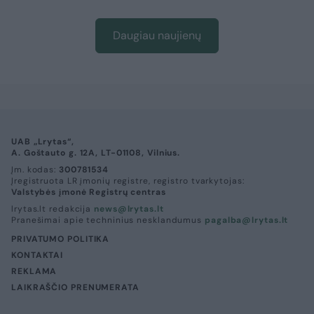
Daugiau naujienų
UAB „Lrytas“,
A. Goštauto g. 12A, LT-01108, Vilnius.
Įm. kodas:
300781534
Įregistruota LR įmonių registre, registro tvarkytojas:
Valstybės įmonė Registrų centras
lrytas.lt redakcija
news@lrytas.lt
Pranešimai apie techninius nesklandumus
pagalba@lrytas.lt
PRIVATUMO POLITIKA
KONTAKTAI
REKLAMA
LAIKRAŠČIO PRENUMERATA