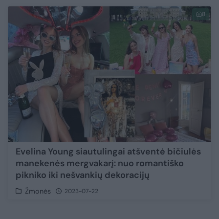
8
Evelina Young siautulingai atšventė bičiulės
manekenės mergvakarį: nuo romantiško
pikniko iki nešvankių dekoracijų
Žmonės
2023-07-22