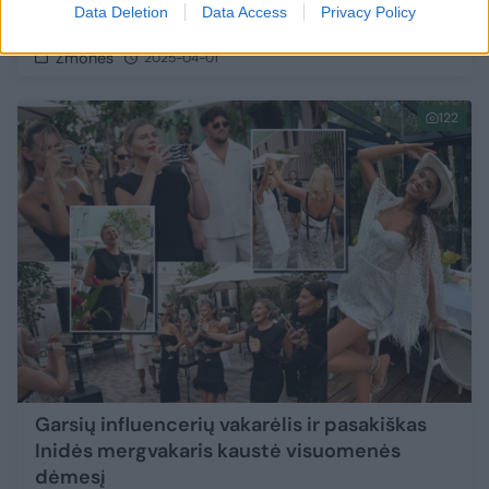
Data Deletion
Data Access
Privacy Policy
neteko žado
Žmonės
2025-04-01
122
Garsių influencerių vakarėlis ir pasakiškas
Inidės mergvakaris kaustė visuomenės
dėmesį