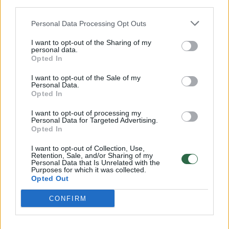
bičiulėmis šėlsta Paryžiuje: įvaizdis ir
third parties.
rankinės vertė atima žadą
Personal Data Processing Opt Outs
Žmonės
2025-05-17
I want to opt-out of the Sharing of my
personal data.
Opted In
12
I want to opt-out of the Sale of my
Personal Data.
Opted In
I want to opt-out of processing my
Personal Data for Targeted Advertising.
Opted In
I want to opt-out of Collection, Use,
Retention, Sale, and/or Sharing of my
Personal Data that Is Unrelated with the
Purposes for which it was collected.
Opted Out
CONFIRM
Vestuvėms besiruošianti Indrė Stonkuvienė
sulaukė netikėto kvietimo: pamačiusi