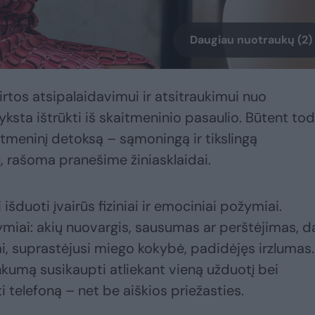
Daugiau nuotraukų (2)
rtos atsipalaidavimui ir atsitraukimui nuo
ksta ištrūkti iš skaitmeninio pasaulio. Būtent tod
tmeninį detoksą – sąmoningą ir tikslingą
, rašoma pranešime žiniasklaidai.
 išduoti įvairūs fiziniai ir emociniai požymiai.
iai: akių nuovargis, sausumas ar perštėjimas, d
, suprastėjusi miego kokybė, padidėjęs irzlumas.
kumą susikaupti atliekant vieną užduotį bei
i telefoną – net be aiškios priežasties.