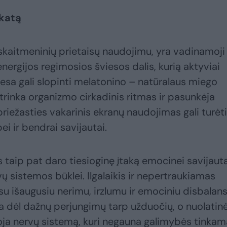
ikatą
skaitmeninių prietaisų naudojimu, yra vadinamoji
energijos regimosios šviesos dalis, kurią aktyviai
viesa gali slopinti melatonino – natūralaus miego
rinka organizmo cirkadinis ritmas ir pasunkėja
riežasties vakarinis ekranų naudojimas gali turėti
i ir bendrai savijautai.
 taip pat daro tiesioginę įtaką emocinei savijauta
ų sistemos būklei. Ilgalaikis ir nepertraukiamas
su išaugusiu nerimu, irzlumu ir emociniu disbalans
 dėl dažnų perjungimų tarp užduočių, o nuolatin
oja nervų sistemą, kuri negauna galimybės tinkam