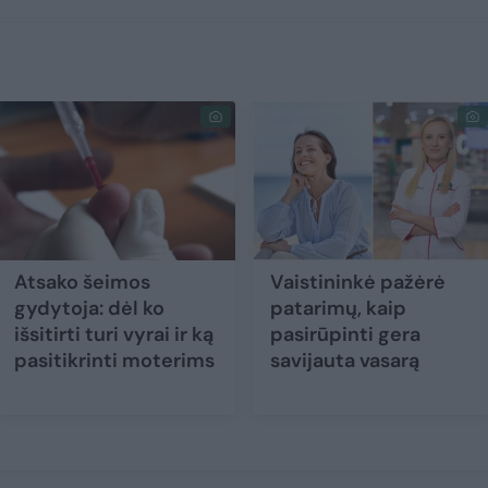
Atsako šeimos
Vaistininkė pažėrė
gydytoja: dėl ko
patarimų, kaip
išsitirti turi vyrai ir ką
pasirūpinti gera
pasitikrinti moterims
savijauta vasarą