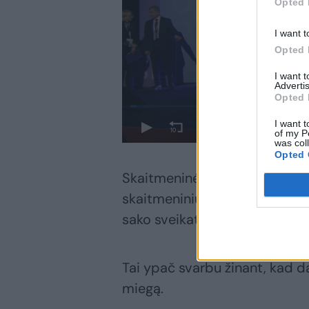
Opted 
I want t
Opted 
I want 
Advertis
Opted 
I want t
of my P
was col
Opted 
Skaitmeninės higienos įproči
skaitmeninių dirgiklių perpil
sako sveikatos sprendimų cent
Tai ypač svarbu žinant, kad d
miegą.