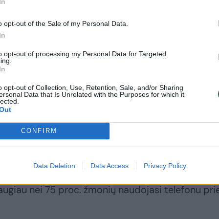
In
o opt-out of the Sale of my Personal Data.
In
to opt-out of processing my Personal Data for Targeted
ing.
In
o opt-out of Collection, Use, Retention, Sale, and/or Sharing
ersonal Data that Is Unrelated with the Purposes for which it
lected.
Out
ai padeda atkurti psichologinę pusiausvyrą
CONFIRM
dytame pasaulyje, taip saugant emocinę gerovę”, –
ro „Antėja“ neurologė Indrė Jasienė.
Data Deletion
Data Access
Privacy Policy
augiau nei 75 proc. žmonių naudojasi telefonu pri