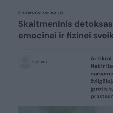
Sveikata
Gyvenu sveikai
Skaitmeninis detoksa
emocinei ir fizinei svei
Ar tikrai
Lrytas.lt
Net ir i
naršome 
žvilgčio
įprotis t
prastes