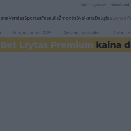
Orai
Lrytas.tv
Horoskopai
iena
Verslas
Sportas
Pasaulis
Žmonės
Sveikata
Daugiau
Lrytas 
e
Europos burės 2026
Gyvenu, ne skrolinu
Darbo ske