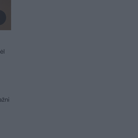
ėl
ažni