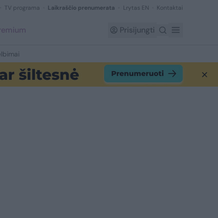
TV programa
Laikraščio prenumerata
Lrytas EN
Kontaktai
Premium
Prisijungti
lbimai