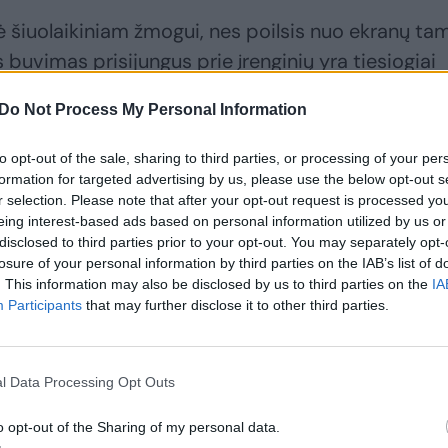
 šiuolaikiniam žmogui, nes poilsis nuo ekranų ta
 buvimas prisijungus prie įrenginių yra tiesiogiai
u, nerimu ir prastesne miego kokybe.
Do Not Process My Personal Information
o ugdymą ir saugumą: neužtikrintumą galima
to opt-out of the sale, sharing to third parties, or processing of your per
formation for targeted advertising by us, please use the below opt-out s
r selection. Please note that after your opt-out request is processed y
eing interest-based ads based on personal information utilized by us or
disclosed to third parties prior to your opt-out. You may separately opt-
losure of your personal information by third parties on the IAB’s list of
. This information may also be disclosed by us to third parties on the
IA
Participants
that may further disclose it to other third parties.
l Data Processing Opt Outs
o opt-out of the Sharing of my personal data.