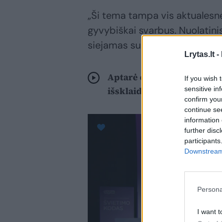
„Ši tema tampa vis aktualesnė
gyvybiškai svarbus. Nuolatinis
siejamas su padidėjusiu stres
Lrytas.lt -
Aptarė emocinio intelekt
If you wish 
sensitive in
išsklaidyti veikiant
confirm you
continue se
information 
further disc
participants
Downstream 
Persona
I want t