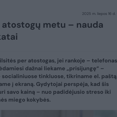
2025 m. liepos 16 d.
s atostogų metu – nauda
katai
 ilsitės per atostogas, jei rankoje – telefona
lsėdamiesi dažnai liekame „prisijungę“ –
socialiniuose tinkluose, tikriname el. paštą
jame į ekraną. Gydytojai perspėja, kad šis
uri savo kainą – nuo padidėjusio streso iki
nės miego kokybės.