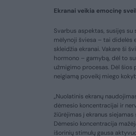
Ekranai veikia emocinę sve
Svarbus aspektas, susijęs su 
mėlynoji šviesa – tai didelės 
skleidžia ekranai. Vakare ši š
hormono – gamybą, dėl to sut
užmigimo procesas. Dėl šios p
neigiamą poveikį miego kokybe
„Nuolatinis ekranų naudojimas
dėmesio koncentracijai ir nerv
žiūrėjimas į ekranus siejamas 
Dėmesio koncentracija mažėja
išorinių stimulų gausa aktyvu