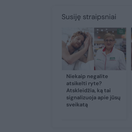
Susiję straipsniai
Niekaip negalite
atsikelti ryte?
Atskleidžia, ką tai
signalizuoja apie jūsų
sveikatą