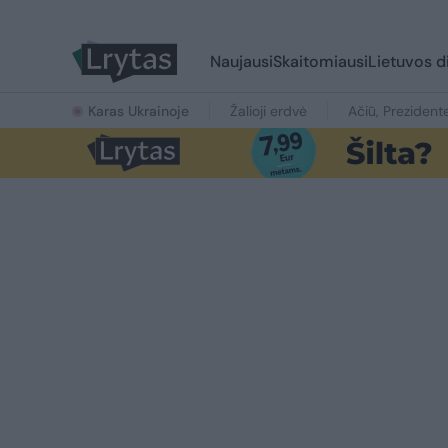
Naujausi
Skaitomiausi
Lietuvos d
Karas Ukrainoje
Žalioji erdvė
Ačiū, Prezident