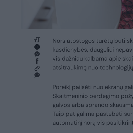
Nors atostogos turėtų būti ski
kasdienybės, daugeliui nepavy
vis dažniau kalbama apie skai
atsitraukimą nuo technologijų
Poreikį pailsėti nuo ekranų gali
Skaitmeninio perdegimo požym
galvos arba sprando skausmai
Taip pat galima pastebėti sun
automatinį norą vis pasitikrint