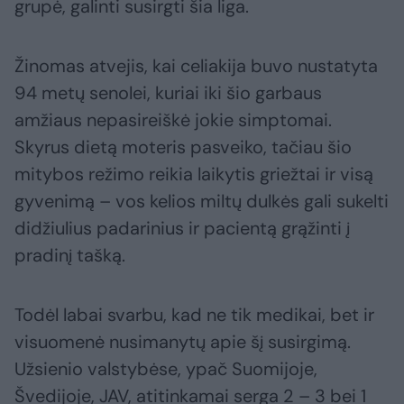
grupė, galinti susirgti šia liga.
Žinomas atvejis, kai celiakija buvo nustatyta
94 metų senolei, kuriai iki šio garbaus
amžiaus nepasireiškė jokie simptomai.
Skyrus dietą moteris pasveiko, tačiau šio
mitybos režimo reikia laikytis griežtai ir visą
gyvenimą – vos kelios miltų dulkės gali sukelti
didžiulius padarinius ir pacientą grąžinti į
pradinį tašką.
Todėl labai svarbu, kad ne tik medikai, bet ir
visuomenė nusimanytų apie šį susirgimą.
Užsienio valstybėse, ypač Suomijoje,
Švedijoje, JAV, atitinkamai serga 2 – 3 bei 1