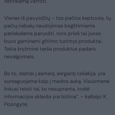
netinkamą vartoti.
Vienas iš pavyzdžių – tos pačios keptuvės, tų
pačių riebalų naudojimas beglitimiams
patiekalams paruošti, nors prieš tai juose
buvo gaminami glitimo turintys produktai.
Tokia kryžminė tarša produktus padaro
nevalgomais.
Be to, dažnai į asmenį, sergantį celiakija, yra
sureaguojama kaip į mados auką. Visuomenė
linkusi teisti tai, ko nesupranta, todėl
informacijos sklaida yra būtina“, – kalbėjo K.
Pozingytė.