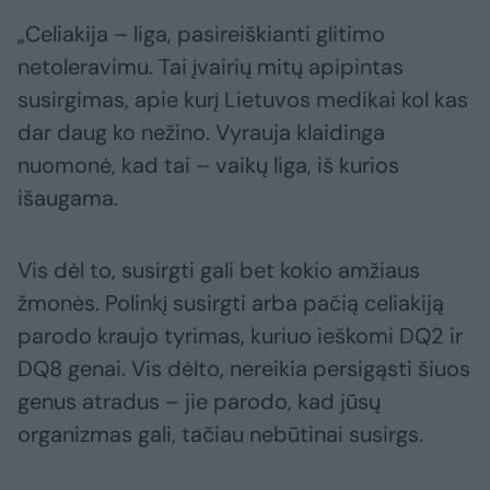
„Celiakija – liga, pasireiškianti glitimo
netoleravimu. Tai įvairių mitų apipintas
susirgimas, apie kurį Lietuvos medikai kol kas
dar daug ko nežino. Vyrauja klaidinga
nuomonė, kad tai – vaikų liga, iš kurios
išaugama.
Vis dėl to, susirgti gali bet kokio amžiaus
žmonės. Polinkį susirgti arba pačią celiakiją
parodo kraujo tyrimas, kuriuo ieškomi DQ2 ir
DQ8 genai. Vis dėlto, nereikia persigąsti šiuos
genus atradus – jie parodo, kad jūsų
organizmas gali, tačiau nebūtinai susirgs.