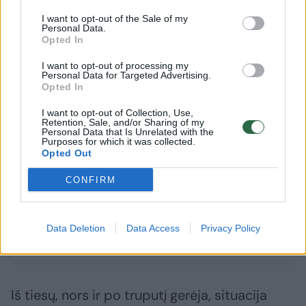
Susiję straipsniai
I want to opt-out of the Sale of my
Personal Data.
Opted In
I want to opt-out of processing my
Personal Data for Targeted Advertising.
Opted In
Gresia
nemalonumai:
I want to opt-out of Collection, Use,
Retention, Sale, and/or Sharing of my
viskas, ką
Personal Data that Is Unrelated with the
Purposes for which it was collected.
turite
Opted Out
žinoti
apie
CONFIRM
vitaminą
D
Data Deletion
Data Access
Privacy Policy
Iš tiesų, nors ir po truputį gerėja, situacija