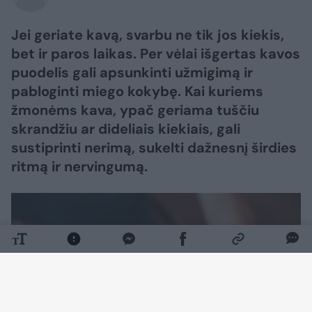
Jei geriate kavą, svarbu ne tik jos kiekis,
bet ir paros laikas. Per vėlai išgertas kavos
puodelis gali apsunkinti užmigimą ir
pabloginti miego kokybę. Kai kuriems
žmonėms kava, ypač geriama tuščiu
skrandžiu ar dideliais kiekiais, gali
sustiprinti nerimą, sukelti dažnesnį širdies
ritmą ir nervingumą.