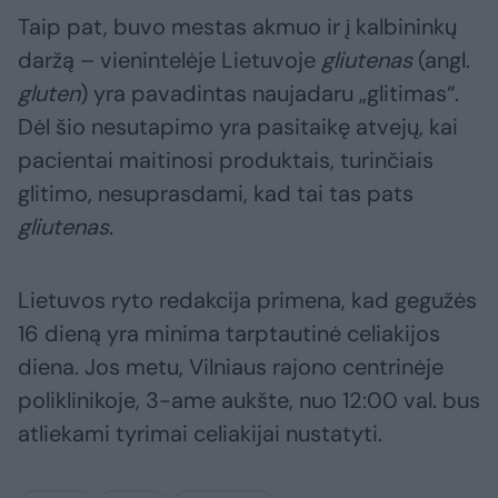
Taip pat, buvo mestas akmuo ir į kalbininkų
daržą – vienintelėje Lietuvoje
gliutenas
(angl.
gluten
) yra pavadintas naujadaru „glitimas“.
Dėl šio nesutapimo yra pasitaikę atvejų, kai
pacientai maitinosi produktais, turinčiais
glitimo, nesuprasdami, kad tai tas pats
gliutenas
.
Lietuvos ryto redakcija primena, kad gegužės
16 dieną yra minima tarptautinė celiakijos
diena. Jos metu, Vilniaus rajono centrinėje
poliklinikoje, 3-ame aukšte, nuo 12:00 val. bus
atliekami tyrimai celiakijai nustatyti.