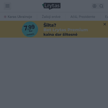
Karas Ukrainoje
Žalioji erdvė
Ačiū, Prezidente
E