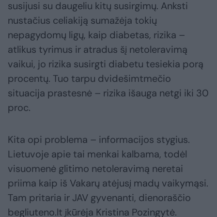
susijusi su daugeliu kitų susirgimų. Anksti
nustačius celiakiją sumažėja tokių
nepagydomų ligų, kaip diabetas, rizika –
atlikus tyrimus ir atradus šį netoleravimą
vaikui, jo rizika susirgti diabetu tesiekia porą
procentų. Tuo tarpu dvidešimtmečio
situacija prastesnė – rizika išauga netgi iki 30
proc.
Kita opi problema – informacijos stygius.
Lietuvoje apie tai menkai kalbama, todėl
visuomenė glitimo netoleravimą neretai
priima kaip iš Vakarų atėjusį madų vaikymąsi.
Tam pritaria ir JAV gyvenanti, dienoraščio
begliuteno.lt įkūrėja Kristina Pozingytė.