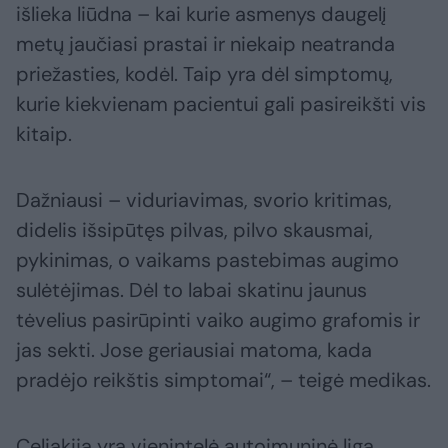
išlieka liūdna – kai kurie asmenys daugelį
metų jaučiasi prastai ir niekaip neatranda
priežasties, kodėl. Taip yra dėl simptomų,
kurie kiekvienam pacientui gali pasireikšti vis
kitaip.
Dažniausi – viduriavimas, svorio kritimas,
didelis išsipūtęs pilvas, pilvo skausmai,
pykinimas, o vaikams pastebimas augimo
sulėtėjimas. Dėl to labai skatinu jaunus
tėvelius pasirūpinti vaiko augimo grafomis ir
jas sekti. Jose geriausiai matoma, kada
pradėjo reikštis simptomai“, – teigė medikas.
Celiakija yra vienintelė autoimuninė liga,