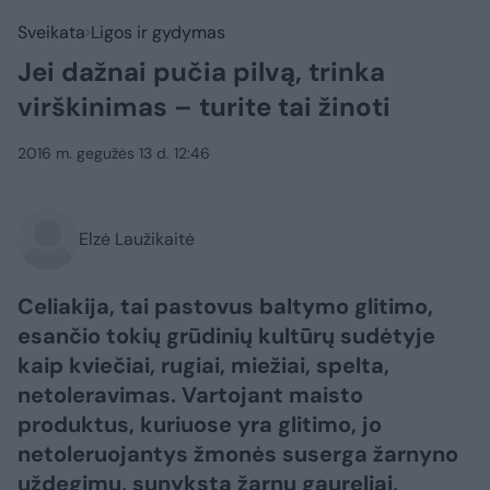
Sveikata
Ligos ir gydymas
Jei dažnai pučia pilvą, trinka
virškinimas – turite tai žinoti
2016 m. gegužės 13 d. 12:46
Elzė Laužikaitė
Celiakija, tai pastovus baltymo glitimo,
esančio tokių grūdinių kultūrų sudėtyje
kaip kviečiai, rugiai, miežiai, spelta,
netoleravimas. Vartojant maisto
produktus, kuriuose yra glitimo, jo
netoleruojantys žmonės suserga žarnyno
uždegimu, sunyksta žarnų gaureliai,