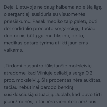
Deja, Lietuvoje ne daug kalbama apie šią ligą,
o sergantieji susiduria su visuomenės
priešiškumu. Pasak mediko taip galėtų būti
dėl nedidelio procento sergančiųjų, tačiau
duomenis būtų galima tikslinti, be to,
medikas patarė tyrimą atlikti jauniems
vaikams.
„Tirdami pusantro tūkstančio moksleivių
atradome, kad Vilniuje celiakija serga 0,2
proc. moksleivių. Šis procentas nėra aukštas,
tačiau nebūtinai parodo bendrą
susiklosčiusią situaciją. Juolab, kad buvo tirti
jauni žmonės, o tai nėra vienintelė amžiaus