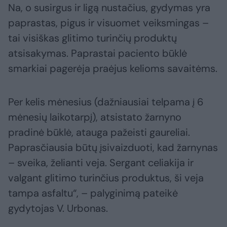
Na, o susirgus ir ligą nustačius, gydymas yra
paprastas, pigus ir visuomet veiksmingas –
tai visiškas glitimo turinčių produktų
atsisakymas. Paprastai paciento būklė
smarkiai pagerėja praėjus kelioms savaitėms.
Per kelis mėnesius (dažniausiai telpama į 6
mėnesių laikotarpį), atsistato žarnyno
pradinė būklė, atauga pažeisti gaureliai.
Paprasčiausia būtų įsivaizduoti, kad žarnynas
– sveika, želianti veja. Sergant celiakija ir
valgant glitimo turinčius produktus, ši veja
tampa asfaltu“, – palyginimą pateikė
gydytojas V. Urbonas.