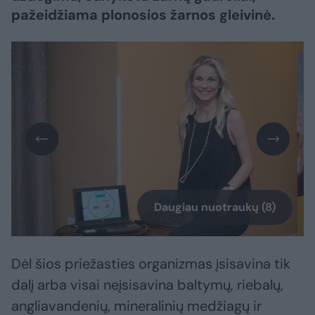
pažeidžiama plonosios žarnos gleivinė.
Daugiau nuotraukų (8)
Dėl šios priežasties organizmas įsisavina tik
dalį arba visai neįsisavina baltymų, riebalų,
angliavandenių, mineralinių medžiagų ir