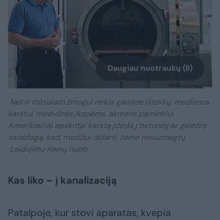
Daugiau nuotraukų (8)
Net ir mirusiam žmogui reikia gamtos išteklių: medienos
karstui, medvilnės įkapėms, akmens paminklui.
Amerikiečiai apskritai karstą įdeda į betoninį ar geležinį
sarkofagą, kad, medžiui dūlant, žemė nesuzmegtų.
Laidojimo namų nuotr.
Kas liko – į kanalizaciją
Patalpoje, kur stovi aparatas, kvepia