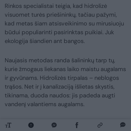
Rinkos specialistai teigia, kad hidrolizė
visuomet turės priešininkų, tačiau pažymi,
kad metas šiam atsisveikinimo su mirusiuoju
būdui populiarinti pasirinktas puikiai. Juk
ekologija šiandien ant bangos.
Naujasis metodas randa šalininkų tarp tų,
kurie žmogaus liekanas laiko maistu augalams
ir gyvūnams. Hidrolizės tirpalas – neblogos
trąšos. Net ir į kanalizaciją išlietas skystis,
tikinama, duoda naudos: jis padeda augti
vandenį valantiems augalams.
Tačiau visa tai lankstinukuose apie