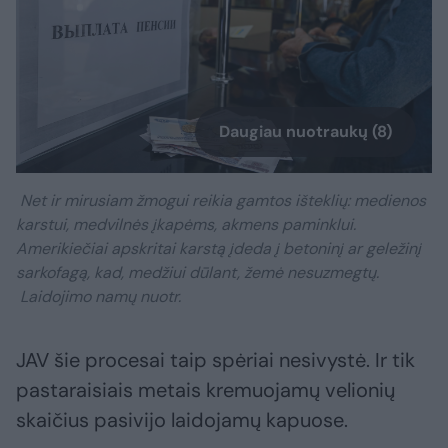
Daugiau nuotraukų (8)
Net ir mirusiam žmogui reikia gamtos išteklių: medienos
karstui, medvilnės įkapėms, akmens paminklui.
Amerikiečiai apskritai karstą įdeda į betoninį ar geležinį
sarkofagą, kad, medžiui dūlant, žemė nesuzmegtų.
Laidojimo namų nuotr.
JAV šie procesai taip spėriai nesivystė. Ir tik
pastaraisiais metais kremuojamų velionių
skaičius pasivijo laidojamų kapuose.