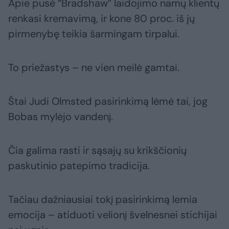
Apie pusė “Bradshaw” laidojimo namų klientų
renkasi kremavimą, ir kone 80 proc. iš jų
pirmenybę teikia šarmingam tirpalui.
To priežastys – ne vien meilė gamtai.
Štai Judi Olmsted pasirinkimą lėmė tai, jog
Bobas mylėjo vandenį.
Čia galima rasti ir sąsajų su krikščionių
paskutinio patepimo tradicija.
Tačiau dažniausiai tokį pasirinkimą lemia
emocija – atiduoti velionį švelnesnei stichijai