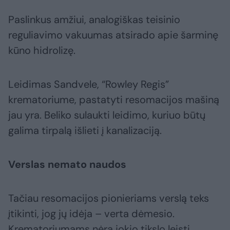
Paslinkus amžiui, analogiškas teisinio
reguliavimo vakuumas atsirado apie šarminę
kūno hidrolizę.
Leidimas Sandvele, “Rowley Regis”
krematoriume, pastatyti resomacijos mašiną
jau yra. Beliko sulaukti leidimo, kuriuo būtų
galima tirpalą išlieti į kanalizaciją.
Verslas nemato naudos
Tačiau resomacijos pionieriams verslą teks
įtikinti, jog jų idėja – verta dėmesio.
Krematoriumams nėra jokio tikslo leisti