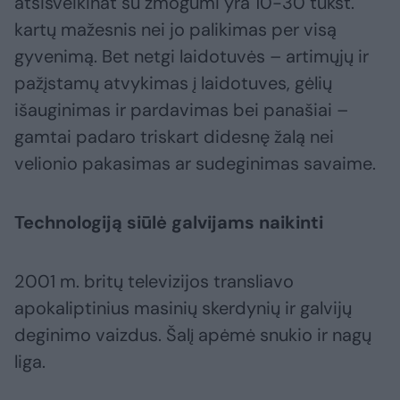
atsisveikinat su žmogumi yra 10-30 tūkst.
kartų mažesnis nei jo palikimas per visą
gyvenimą. Bet netgi laidotuvės – artimųjų ir
pažįstamų atvykimas į laidotuves, gėlių
išauginimas ir pardavimas bei panašiai –
gamtai padaro triskart didesnę žalą nei
velionio pakasimas ar sudeginimas savaime.
Technologiją siūlė galvijams naikinti
2001 m. britų televizijos transliavo
apokaliptinius masinių skerdynių ir galvijų
deginimo vaizdus. Šalį apėmė snukio ir nagų
liga.