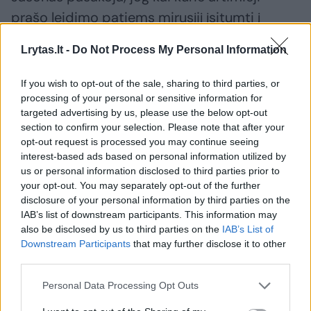
prašo leidimo patiems mirusįjį įsitumti į
mašiną ar bent paspausti procesą
Lrytas.lt -
Do Not Process My Personal Information
pradedantį mygtuką.
If you wish to opt-out of the sale, sharing to third parties, or
processing of your personal or sensitive information for
“Vieniems tai nemalonu, kiti mano turį atilkti
targeted advertising by us, please use the below opt-out
paskutinę pareigą mirusiajam. Tikriausiai tai
section to confirm your selection. Please note that after your
opt-out request is processed you may continue seeing
kažkas panašaus į žemės grumstų užmetimą
interest-based ads based on personal information utilized by
ant karsto – savitas būdas pasakyti
us or personal information disclosed to third parties prior to
paskutinįjį “atsiprašau”, - pasakoja laidojimo
your opt-out. You may separately opt-out of the further
disclosure of your personal information by third parties on the
namų atstovas.
IAB’s list of downstream participants. This information may
also be disclosed by us to third parties on the
IAB’s List of
Downstream Participants
that may further disclose it to other
Mirties pėdsakas
third parties.
Personal Data Processing Opt Outs
Kasdien pasaulyje į dausas iškeliauja apie 150