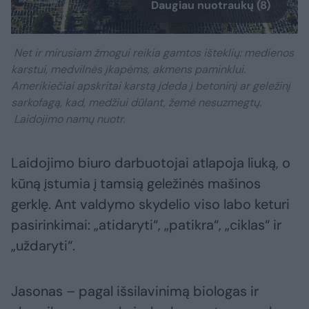
Daugiau nuotraukų (8)
Net ir mirusiam žmogui reikia gamtos išteklių: medienos
karstui, medvilnės įkapėms, akmens paminklui.
Amerikiečiai apskritai karstą įdeda į betoninį ar geležinį
sarkofagą, kad, medžiui dūlant, žemė nesuzmegtų.
Laidojimo namų nuotr.
Laidojimo biuro darbuotojai atlapoja liuką, o
kūną įstumia į tamsią geležinės mašinos
gerklę. Ant valdymo skydelio viso labo keturi
pasirinkimai: „atidaryti“, „patikra“, „ciklas“ ir
„uždaryti“.
Jasonas – pagal išsilavinimą biologas ir