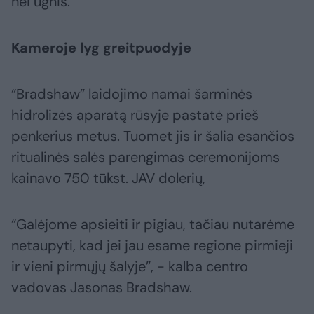
nei ugnis.
Kameroje lyg greitpuodyje
“Bradshaw” laidojimo namai šarminės
hidrolizės aparatą rūsyje pastatė prieš
penkerius metus. Tuomet jis ir šalia esančios
ritualinės salės parengimas ceremonijoms
kainavo 750 tūkst. JAV dolerių,
“Galėjome apsieiti ir pigiau, tačiau nutarėme
netaupyti, kad jei jau esame regione pirmieji
ir vieni pirmųjų šalyje”, - kalba centro
vadovas Jasonas Bradshaw.