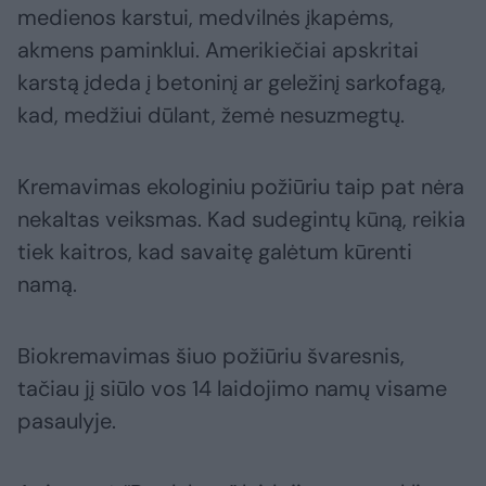
medienos karstui, medvilnės įkapėms,
akmens paminklui. Amerikiečiai apskritai
karstą įdeda į betoninį ar geležinį sarkofagą,
kad, medžiui dūlant, žemė nesuzmegtų.
Kremavimas ekologiniu požiūriu taip pat nėra
nekaltas veiksmas. Kad sudegintų kūną, reikia
tiek kaitros, kad savaitę galėtum kūrenti
namą.
Biokremavimas šiuo požiūriu švaresnis,
tačiau jį siūlo vos 14 laidojimo namų visame
pasaulyje.