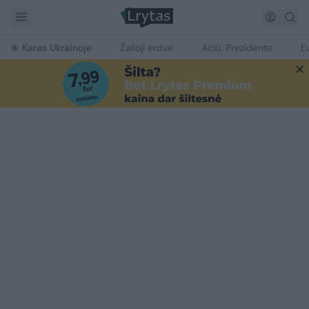
Karas Ukrainoje
Žalioji erdvė
Ačiū, Prezidente
E