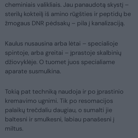
cheminiais valikliais. Jau panaudotą skystį –
sterilų kokteilį iš amino rūgšties ir peptidų be
žmogaus DNR pėdsakų – pila į kanalizaciją.
Kaulus nusausina arba lėtai – specialioje
spintoje, arba greitai – įprastoje skalbinių
džiovyklėje. O tuomet juos specialiame
aparate susmulkina.
Tokią pat techniką naudoja ir po įprastinio
kremavimo ugnimi. Tik po resomacijos
palaikų trečdaliu daugiau, o sumalti jie
baltesni ir smulkesni, labiau panašesni į
miltus.