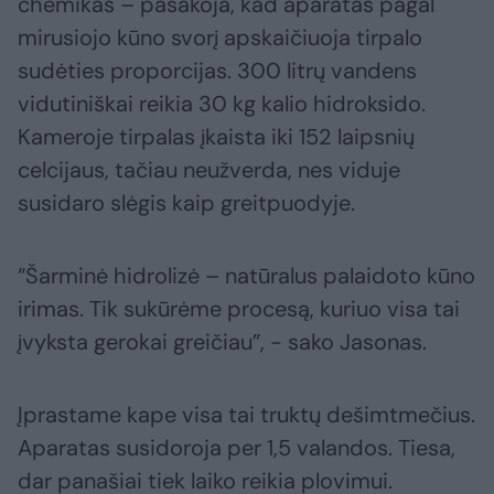
chemikas – pasakoja, kad aparatas pagal
mirusiojo kūno svorį apskaičiuoja tirpalo
sudėties proporcijas. 300 litrų vandens
vidutiniškai reikia 30 kg kalio hidroksido.
Kameroje tirpalas įkaista iki 152 laipsnių
celcijaus, tačiau neužverda, nes viduje
susidaro slėgis kaip greitpuodyje.
“Šarminė hidrolizė – natūralus palaidoto kūno
irimas. Tik sukūrėme procesą, kuriuo visa tai
įvyksta gerokai greičiau”, - sako Jasonas.
Įprastame kape visa tai truktų dešimtmečius.
Aparatas susidoroja per 1,5 valandos. Tiesa,
dar panašiai tiek laiko reikia plovimui.