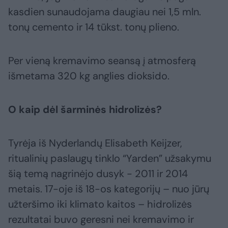
kasdien sunaudojama daugiau nei 1,5 mln.
tonų cemento ir 14 tūkst. tonų plieno.
Per vieną kremavimo seansą į atmosferą
išmetama 320 kg anglies dioksido.
O kaip dėl šarminės hidrolizės?
Tyrėja iš Nyderlandų Elisabeth Keijzer,
ritualinių paslaugų tinklo “Yarden” užsakymu
šią temą nagrinėjo dusyk - 2011 ir 2014
metais. 17-oje iš 18-os kategorijų – nuo jūrų
užteršimo iki klimato kaitos – hidrolizės
rezultatai buvo geresni nei kremavimo ir