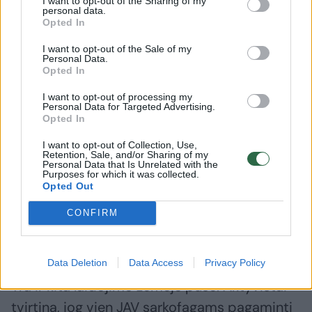
I want to opt-out of the Sharing of my
tūkst. žmonių. O, Žemėje augant gyventojų
personal data.
Opted In
skaičiui, į didžiąją pusę keisis ir ši statistika.
I want to opt-out of the Sale of my
Spėjama, jog iki amžiaus galo Žemėje mūsų
Personal Data.
bus jau daugiau nei 11 milijardų. Tad laisvos
Opted In
žemės plotų laidoti palaikams mažės.
I want to opt-out of processing my
Personal Data for Targeted Advertising.
Pavyzdžiui, Didžiojoje Britanijoje kas antros
Opted In
šiandien veikiančios kapinės per du
I want to opt-out of Collection, Use,
ateinančius dešimtmečius bus užpildytos.
Retention, Sale, and/or Sharing of my
Personal Data that Is Unrelated with the
Purposes for which it was collected.
Kai kuriuose Londono rajonuose jau dabar
Opted Out
gauti vietos kapinėse neįmanoma, kitur
CONFIRM
valdžia dalija leidimus laidoti senose
kapavietėse.
Data Deletion
Data Access
Privacy Policy
Yra ir kita laidojimo žemėje pusė. Aktyvistai
tvirtina, jog vien JAV sarkofagams pagaminti