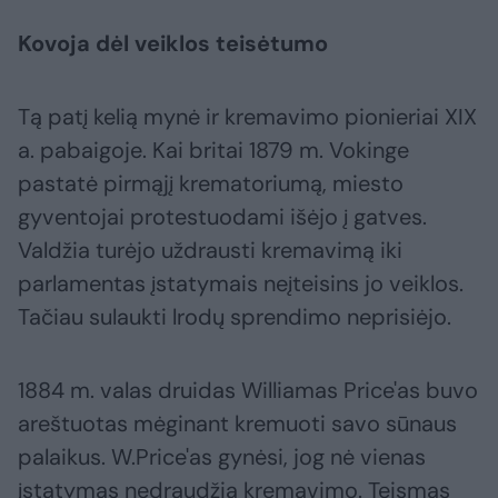
Kovoja dėl veiklos teisėtumo
Tą patį kelią mynė ir kremavimo pionieriai XIX
a. pabaigoje. Kai britai 1879 m. Vokinge
pastatė pirmąjį krematoriumą, miesto
gyventojai protestuodami išėjo į gatves.
Valdžia turėjo uždrausti kremavimą iki
parlamentas įstatymais neįteisins jo veiklos.
Tačiau sulaukti lrodų sprendimo neprisiėjo.
1884 m. valas druidas Williamas Price'as buvo
areštuotas mėginant kremuoti savo sūnaus
palaikus. W.Price'as gynėsi, jog nė vienas
įstatymas nedraudžia kremavimo. Teismas