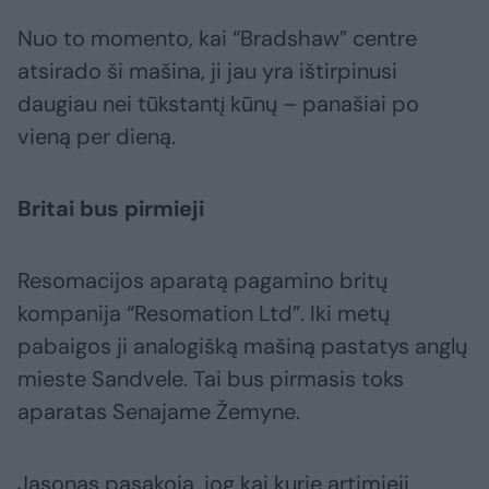
Nuo to momento, kai “Bradshaw” centre
atsirado ši mašina, ji jau yra ištirpinusi
daugiau nei tūkstantį kūnų – panašiai po
vieną per dieną.
Britai bus pirmieji
Resomacijos aparatą pagamino britų
kompanija “Resomation Ltd”. Iki metų
pabaigos ji analogišką mašiną pastatys anglų
mieste Sandvele. Tai bus pirmasis toks
aparatas Senajame Žemyne.
Jasonas pasakoja, jog kai kurie artimieji