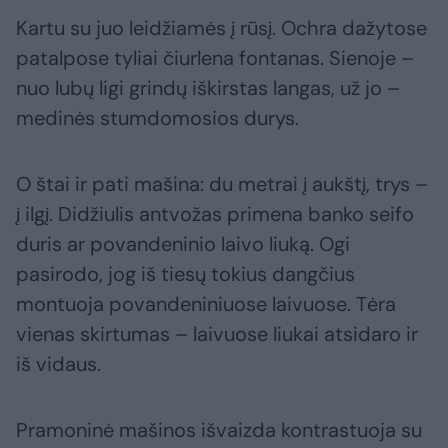
Kartu su juo leidžiamės į rūsį. Ochra dažytose
patalpose tyliai čiurlena fontanas. Sienoje –
nuo lubų ligi grindų iškirstas langas, už jo –
medinės stumdomosios durys.
O štai ir pati mašina: du metrai į aukštį, trys –
į ilgį. Didžiulis antvožas primena banko seifo
duris ar povandeninio laivo liuką. Ogi
pasirodo, jog iš tiesų tokius dangčius
montuoja povandeniniuose laivuose. Tėra
vienas skirtumas – laivuose liukai atsidaro ir
iš vidaus.
Pramoninė mašinos išvaizda kontrastuoja su