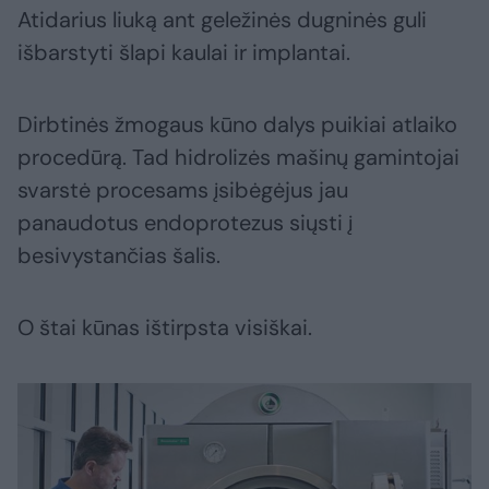
Atidarius liuką ant geležinės dugninės guli
išbarstyti šlapi kaulai ir implantai.
Dirbtinės žmogaus kūno dalys puikiai atlaiko
procedūrą. Tad hidrolizės mašinų gamintojai
svarstė procesams įsibėgėjus jau
panaudotus endoprotezus siųsti į
besivystančias šalis.
O štai kūnas ištirpsta visiškai.