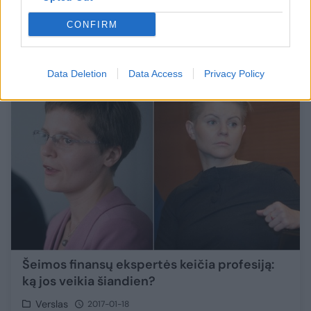
Verslas turi pasiūlymą
CONFIRM
Verslas
2017-07-23
4
Data Deletion
Data Access
Privacy Policy
Šeimos finansų ekspertės keičia profesiją:
ką jos veikia šiandien?
Verslas
2017-01-18