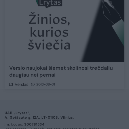
Verslo naujokai šiemet skolinosi trečdaliu
daugiau nei pernai
Verslas
2013-08-01
UAB „Lrytas“,
A. Goštauto g. 12A, LT-01108, Vilnius.
Įm. kodas:
300781534