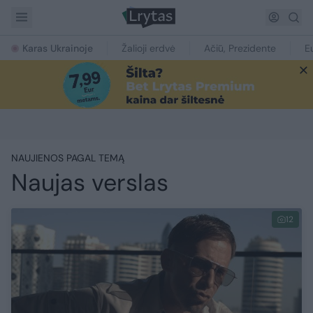
Karas Ukrainoje
Žalioji erdvė
Ačiū, Prezidente
E
NAUJIENOS PAGAL TEMĄ
Naujas verslas
12