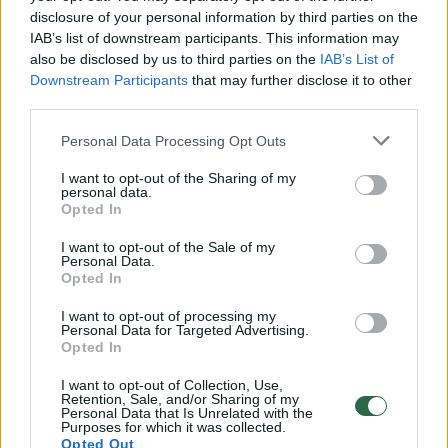
Ekspertai įvardijo, kokie iššūkiai laukia
disclosure of your personal information by third parties on the
IAB’s list of downstream participants. This information may
verslo
also be disclosed by us to third parties on the
IAB’s List of
Verslas
2019-06-13
Downstream Participants
that may further disclose it to other
third parties.
Personal Data Processing Opt Outs
8
I want to opt-out of the Sharing of my
personal data.
Opted In
I want to opt-out of the Sale of my
Personal Data.
Opted In
I want to opt-out of processing my
Personal Data for Targeted Advertising.
Opted In
I want to opt-out of Collection, Use,
Retention, Sale, and/or Sharing of my
Personal Data that Is Unrelated with the
Purposes for which it was collected.
Nenorite būti užkasti į žemę ar sudeginti?
Opted Out