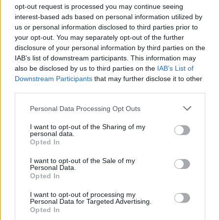
opt-out request is processed you may continue seeing
interest-based ads based on personal information utilized by
us or personal information disclosed to third parties prior to
your opt-out. You may separately opt-out of the further
disclosure of your personal information by third parties on the
IAB’s list of downstream participants. This information may
also be disclosed by us to third parties on the
IAB’s List of
Downstream Participants
that may further disclose it to other
third parties.
Verslas
Rinkos pulsas
Personal Data Processing Opt Outs
Kinijos komunistų partija net ir
I want to opt-out of the Sharing of my
personal data.
milijardierius laiko po padu: „Jūs
Opted In
turtėkite, bet nesikiškite!“
I want to opt-out of the Sale of my
Personal Data.
2026 m. rugpjūčio 8 d. 13:19
Opted In
I want to opt-out of processing my
Personal Data for Targeted Advertising.
Opted In
Lrytas.lt