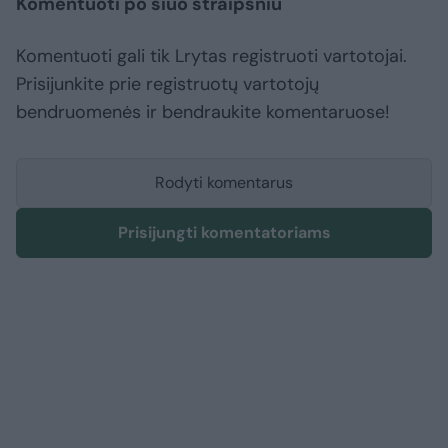
Komentuoti po šiuo straipsniu
Komentuoti gali tik Lrytas registruoti vartotojai.
Prisijunkite prie registruotų vartotojų
bendruomenės ir bendraukite komentaruose!
Rodyti komentarus
Prisijungti komentatoriams