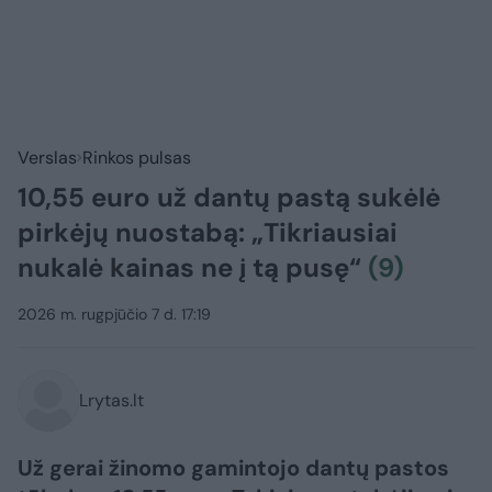
Verslas
Rinkos pulsas
10,55 euro už dantų pastą sukėlė
pirkėjų nuostabą: „Tikriausiai
nukalė kainas ne į tą pusę“
(9)
2026 m. rugpjūčio 7 d. 17:19
Lrytas.lt
Už gerai žinomo gamintojo dantų pastos