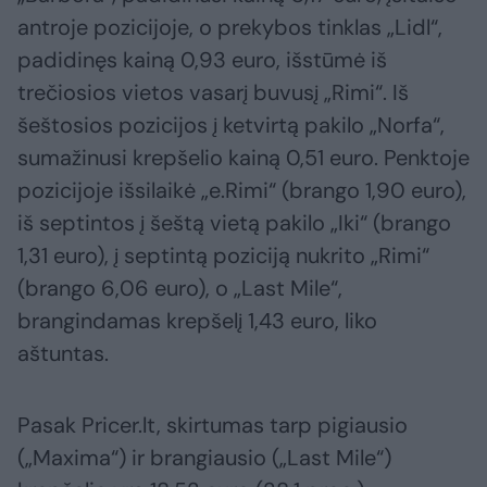
antroje pozicijoje, o prekybos tinklas „Lidl“,
padidinęs kainą 0,93 euro, išstūmė iš
trečiosios vietos vasarį buvusį „Rimi“. Iš
šeštosios pozicijos į ketvirtą pakilo „Norfa“,
sumažinusi krepšelio kainą 0,51 euro. Penktoje
pozicijoje išsilaikė „e.Rimi“ (brango 1,90 euro),
iš septintos į šeštą vietą pakilo „Iki“ (brango
1,31 euro), į septintą poziciją nukrito „Rimi“
(brango 6,06 euro), o „Last Mile“,
brangindamas krepšelį 1,43 euro, liko
aštuntas.
Pasak Pricer.lt, skirtumas tarp pigiausio
(„Maxima“) ir brangiausio („Last Mile“)