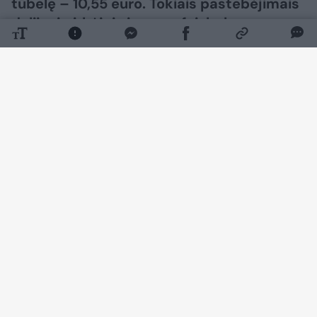
tūbelę – 10,55 euro. Tokiais pastebėjimais
dalijosi pirkėjai viename feisbuko
puslapyje.
Daugiau nuotraukų (2)
Tiek už dantų pastos „Colgate Max White
Purple Reveal“ pakuotę prašyta sumokėti