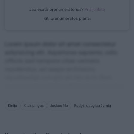
Jau esate prenumeratorius?
Prisijunkite
Kiti prenumeratos planai
Lorem ipsum dolor sit amet consectetur
adipisicing elit. Asperiores sapiente, odio
officiis sed tempore vitae veritatis
repellendus, ad saepe architecto
repudiandae corrupti sit non error illum
consequuntur adipisci dignissimos maxime.
Kinija
Xi Jinpingas
Jackas Ma
Rodyti daugiau žymių