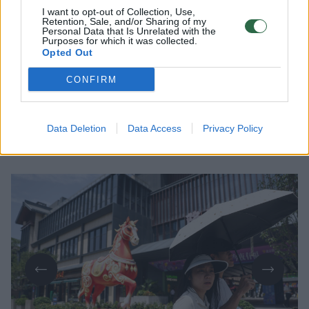
I want to opt-out of Collection, Use,
Retention, Sale, and/or Sharing of my
Personal Data that Is Unrelated with the
Lrytas Premium nariams
Purposes for which it was collected.
Opted Out
Kinijos verslo magnatai kaupia milžiniškus
CONFIRM
turtus, tačiau kaip niekada anksčiau
baiminasi viešumos. Tarp milijardierių
sklando spėlionės, kuris jų gali būti
Data Deletion
Data Access
Privacy Policy
pašalintas valstybės vadovo Xi Jinpingo.