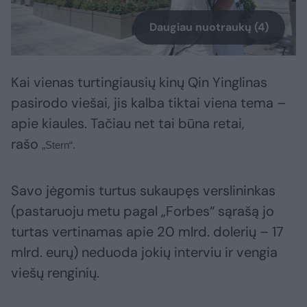
Daugiau nuotraukų (4)
Kai vienas turtingiausių kinų Qin Yinglinas
pasirodo viešai, jis kalba tiktai viena tema –
apie kiaules. Tačiau net tai būna retai,
rašo
„Stern“.
Savo jėgomis turtus sukaupęs verslininkas
(pastaruoju metu pagal „Forbes“ sąrašą jo
turtas vertinamas apie 20 mlrd. dolerių – 17
mlrd. eurų) neduoda jokių interviu ir vengia
viešų renginių.