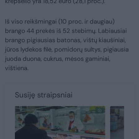
krepšelio yra 18,52 euro (28,1 proc.).
Iš viso reikšmingai (10 proc. ir daugiau)
brango 44 prekės iš 52 stebimų. Labiausiai
brango pigiausias batonas, vištų kiaušiniai,
jūros lydekos filė, pomidorų sultys, pigiausia
juoda duona, cukrus, mėsos gaminiai,
vištiena.
Susiję straipsniai