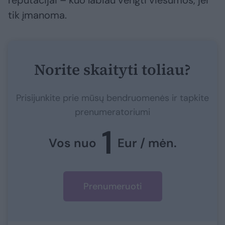
reputacijai – kuo labiau vengti viešumos, jei
tik įmanoma.
Norite skaityti toliau?
Prisijunkite prie mūsų bendruomenės ir tapkite
prenumeratoriumi
1
Vos nuo
Eur / mėn.
Prenumeruoti