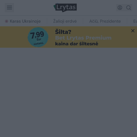
Karas Ukrainoje
Žalioji erdvė
Ačiū, Prezidente
E