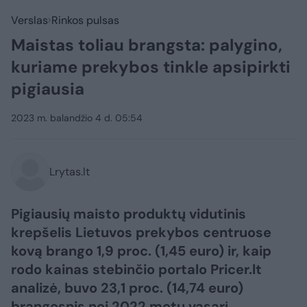
Verslas
Rinkos pulsas
Maistas toliau brangsta: palygino,
kuriame prekybos tinkle apsipirkti
pigiausia
2023 m. balandžio 4 d. 05:54
Lrytas.lt
Pigiausių maisto produktų vidutinis
krepšelis Lietuvos prekybos centruose
kovą brango 1,9 proc. (1,45 euro) ir, kaip
rodo kainas stebinčio portalo Pricer.lt
analizė, buvo 23,1 proc. (14,74 euro)
brangesnis nei 2022 metų vasarį.