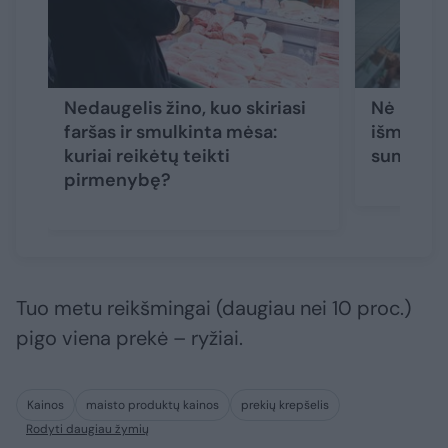
Nedaugelis žino, kuo skiriasi
Nė neįtar
faršas ir smulkinta mėsa:
išmetame
kuriai reikėtų teikti
sumos s
pirmenybę?
Tuo metu reikšmingai (daugiau nei 10 proc.)
pigo viena prekė – ryžiai.
Kainos
maisto produktų kainos
prekių krepšelis
Rodyti daugiau žymių