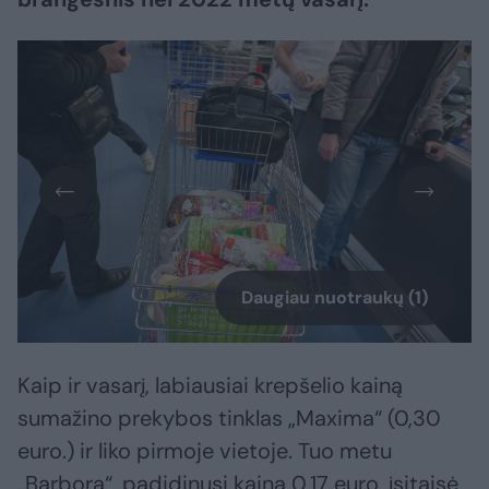
Daugiau nuotraukų (1)
Kaip ir vasarį, labiausiai krepšelio kainą
sumažino prekybos tinklas „Maxima“ (0,30
euro.) ir liko pirmoje vietoje. Tuo metu
„Barbora“, padidinusi kainą 0,17 euro, įsitaisė