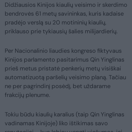
Didžiausios Kinijos kiaulių veisimo ir skerdimo
bendrovės 61 metų savininkas, kuris kadaise
pradėjo verslą su 20 motininių kiaulių,
priklauso prie tykiausių šalies milijardierių.
Per Nacionalinio liaudies kongreso fiktyvaus
Kinijos parlamento pasitarimus Qin Yinglinas
prieš metus pristatė penkerių metų visiškai
automatizuotą paršelių veisimo planą. Tačiau
ne per pagrindinį posėdį, bet uždarame
frakcijų plenume.
Tokiu būdu kiaulių karalius (taip Qin Yinglinas
vadinamas Kinijoje) liko ištikimas savo