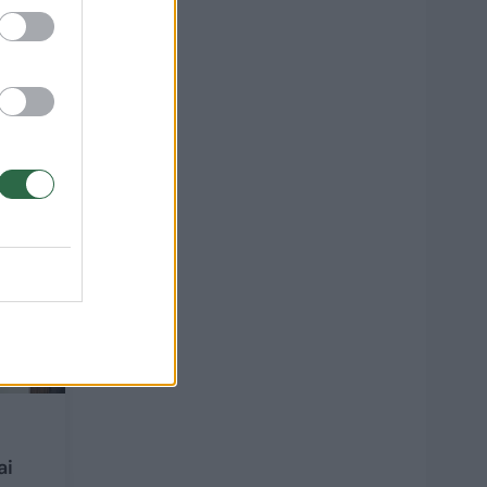
ti
3
ai