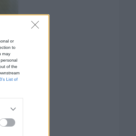
elės
jai:
sonal or
ection to
ou may
 personal
out of the
1
 downstream
B’s List of