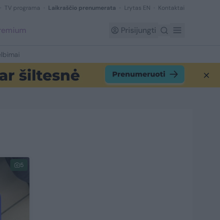
TV programa
Laikraščio prenumerata
Lrytas EN
Kontaktai
Premium
Prisijungti
lbimai
5