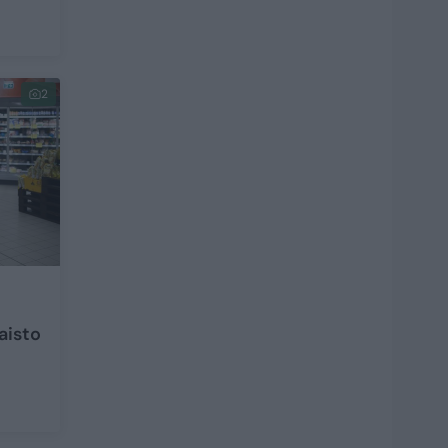
2
ė
aisto