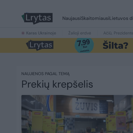
Naujausi
Skaitomiausi
Lietuvos d
Karas Ukrainoje
Žalioji erdvė
Ačiū, Prezident
NAUJIENOS PAGAL TEMĄ
Prekių krepšelis