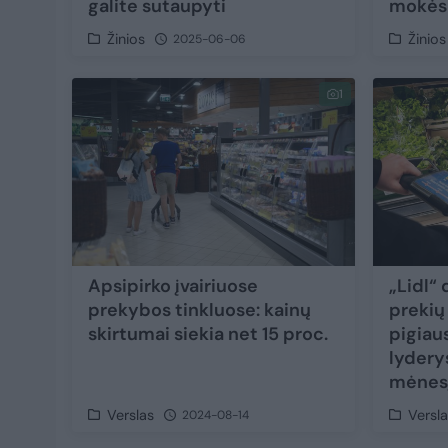
galite sutaupyti
mokėsi
Žinios
Žinios
2025-06-06
1
Apsipirko įvairiuose
„Lidl“
prekybos tinkluose: kainų
prekių 
skirtumai siekia net 15 proc.
pigiau
lyderys
mėnesį 
Verslas
Versl
2024-08-14