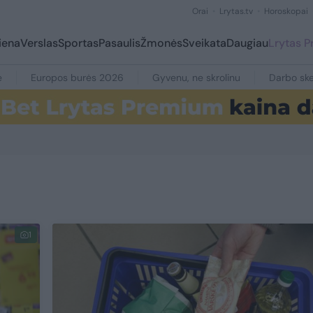
Orai
Lrytas.tv
Horoskopai
iena
Verslas
Sportas
Pasaulis
Žmonės
Sveikata
Daugiau
Lrytas 
e
Europos burės 2026
Gyvenu, ne skrolinu
Darbo ske
1