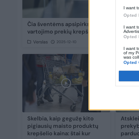
I want t
Opted 
Čia šventėms apsipirksite pigiau: „Lidl“ 
I want 
vartojimo prekių krepšelis – pigiausias
Advertis
Opted 
Verslas
2025-12-10
I want t
of my P
was col
Opted 
Skelbia, kaip gegužę kito
Atskle
pigiausių maisto produktų
prekybo
krepšelio kaina: štai kur
parduo