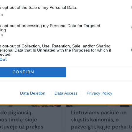
o opt-out of the Sale of my Personal Data.
In
dažno
Liepos lietūs nuplovė ir kainas prekybos
to opt-out of processing my Personal Data for Targeted
centruose: įspėja – džiaugtis dar per anks
ing.
In
Verslas
2025-08-05
o opt-out of Collection, Use, Retention, Sale, and/or Sharing
ersonal Data that Is Unrelated with the Purposes for which it
lected.
Out
CONFIRM
Data Deletion
Data Access
Privacy Policy
idė pigiausią
Lietuviams pasiūlė ne
s tinklą: šioje
skųstis kainomis, o
tuvėje už prekes
pažvelgti, ką jie perka: t