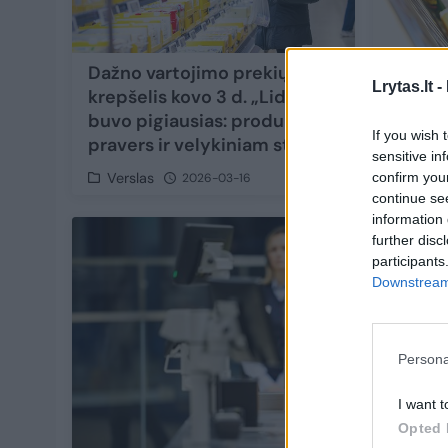
Dažno vartojimo prekių
„Lidl“
Lrytas.lt -
krepšelis kovo 3 d. „Lidl“
kainom
buvo pigiausias: produktai
miltai,
If you wish 
pravers ir velykiniam stalui
kitos 
sensitive in
confirm you
Verslas
Versl
2026-03-16
continue se
information 
further disc
participants
Downstream 
Persona
I want t
Opted 