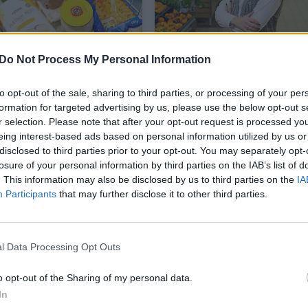
 dar kartą smogia
Ketvirtadienį „Rimi“ did
Do Not Process My Personal Information
s – nuo šiol pigiau
nuolaidos buitinei chemi
 aliejus, makaronai ir
sutaupykite iki 50 proc.
to opt-out of the sale, sharing to third parties, or processing of your per
bakalėjos prekės
formation for targeted advertising by us, please use the below opt-out s
r selection. Please note that after your opt-out request is processed y
as
Verslas
2026-01-26
2026-01-21
eing interest-based ads based on personal information utilized by us or
disclosed to third parties prior to your opt-out. You may separately opt-
4
losure of your personal information by third parties on the IAB’s list of
. This information may also be disclosed by us to third parties on the
IA
Participants
that may further disclose it to other third parties.
l Data Processing Opt Outs
o opt-out of the Sharing of my personal data.
In