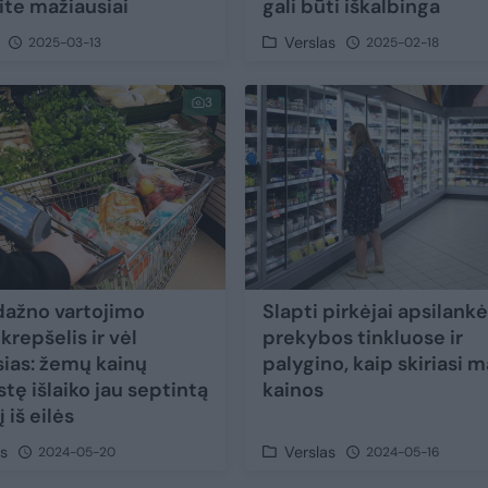
te mažiausiai
gali būti iškalbinga
Verslas
2025-03-13
2025-02-18
3
 dažno vartojimo
Slapti pirkėjai apsilank
krepšelis ir vėl
prekybos tinkluose ir
sias: žemų kainų
palygino, kaip skiriasi m
tę išlaiko jau septintą
kainos
iš eilės
as
Verslas
2024-05-20
2024-05-16