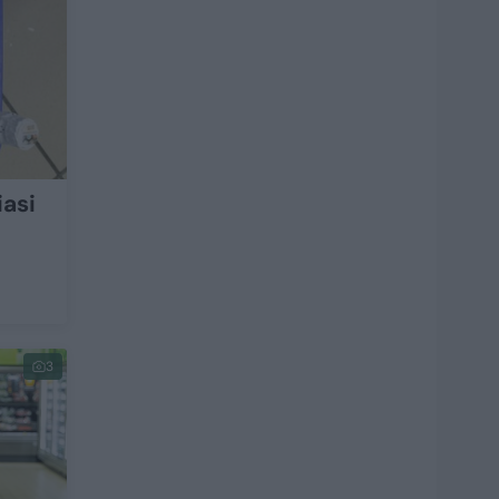
iasi
3